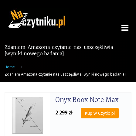
Skip
to
content
Zdaniem Amazona czytanie nas uszczęśliwia
[wyniki nowego badania]
Home
Zdaniem Amazona czytanie nas uszczęśliwia [wyniki nowego badania]
Onyx Boox Note Max
2 299
zł
Kup w Czytio.pl