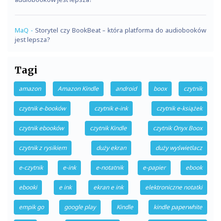
MaQ
-
Storytel czy BookBeat – która platforma do audiobooków
jest lepsza?
Tagi
amazon
Amazon Kindle
android
boox
czytnik
czytnik e-booków
czytnik e-ink
czytnik e-książek
czytnik ebooków
czytnik Kindle
czytnik Onyx Boox
czytnik z rysikiem
duży ekran
duży wyświetlacz
e-czytnik
e-ink
e-notatnik
e-papier
ebook
ebooki
e ink
ekran e ink
elektroniczne notatki
empik go
google play
Kindle
kindle paperwhite