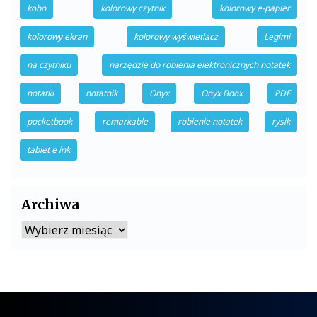
kobo
kolorowy czytnik
kolorowy e-papier
kolorowy ekran
kolorowy wyświetlacz
Legimi
na czytniku
narzędzie do robienia elektronicznych notatek
notatki
notatnik
Onyx
Onyx Boox
PDF
pocketbook
remarkable
robienie notatek
rysik
tablet e ink
Archiwa
Archiwa