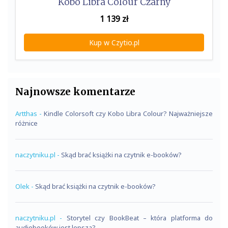
Kobo Libra Colour Czarny
1 139
zł
Kup w Czytio.pl
Najnowsze komentarze
Artthas
-
Kindle Colorsoft czy Kobo Libra Colour? Najważniejsze
różnice
naczytniku.pl
-
Skąd brać książki na czytnik e-booków?
Olek
-
Skąd brać książki na czytnik e-booków?
naczytniku.pl
-
Storytel czy BookBeat – która platforma do
audiobooków jest lepsza?