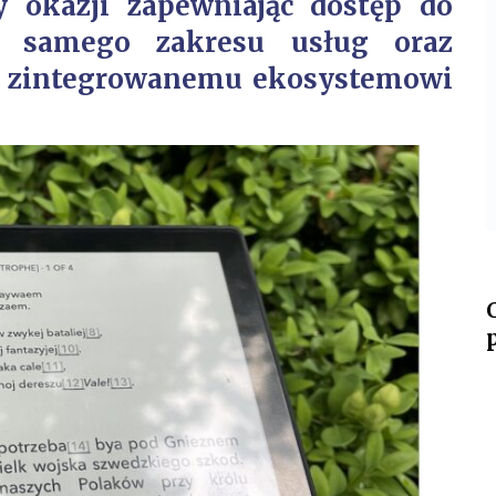
 okazji zapewniając dostęp do
go samego zakresu usług oraz
ki zintegrowanemu ekosystemowi