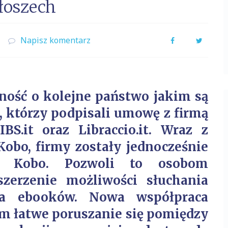
łoszech
Napisz komentarz
Facebook
Twitter
lność o kolejne państwo jakim są
 którzy podpisali umowę z firmą
 IBS.it oraz Libraccio.it. Wraz z
obo, firmy zostały jednocześnie
u Kobo. Pozwoli to osobom
zerzenie możliwości słuchania
ia ebooków. Nowa współpraca
m łatwe poruszanie się pomiędzy