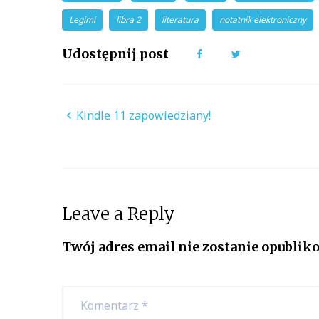
Legimi
libra 2
literatura
notatnik elektroniczny
Udostępnij post
Facebook
Twitter
Nawigacja
Kindle 11 zapowiedziany!
wpisu
Leave a Reply
Twój adres email nie zostanie opublik