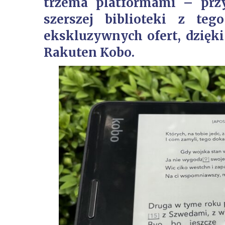
trzema platformami – przy
szerszej biblioteki z te
ekskluzywnych ofert, dzię
Rakuten Kobo.