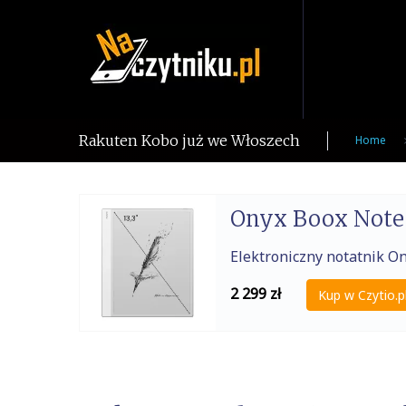
Skip
to
content
Rakuten Kobo już we Włoszech
Home
Onyx Boox Not
Elektroniczny notatnik O
2 299
zł
Kup w Czytio.p