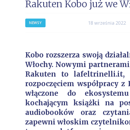
Rakuten Kobo już we W
18 września 2022
NEWSY
Kobo rozszerza swoją działa
Włochy. Nowymi partnerami,
Rakuten to lafeltrinelli.it,
rozpoczęciem współpracy z K
włączone do ekosystem
kochającym książki na pos
audiobooków oraz czytan
zapewni włoskim czytelniko