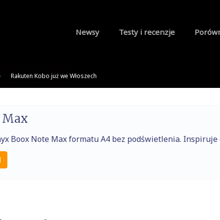
Newsy
Testy i recenzje
Porów
Rakuten Kobo już we Włoszech
e Max
nyx Boox Note Max formatu A4 bez podświetlenia. Inspiruj
l