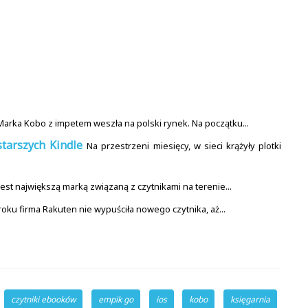
Marka Kobo z impetem weszła na polski rynek. Na początku...
starszych Kindle
Na przestrzeni miesięcy, w sieci krążyły plotki
 jest największą marką związaną z czytnikami na terenie...
ku firma Rakuten nie wypuściła nowego czytnika, aż...
czytniki ebooków
empik go
ios
kobo
księgarnia