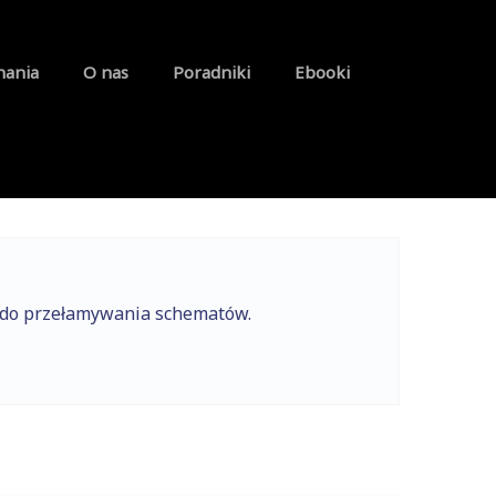
nania
O nas
Poradniki
Ebooki
e do przełamywania schematów.