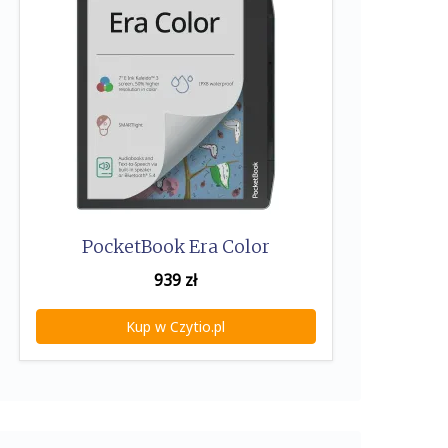
PocketBook Era Color
939
zł
Kup w Czytio.pl