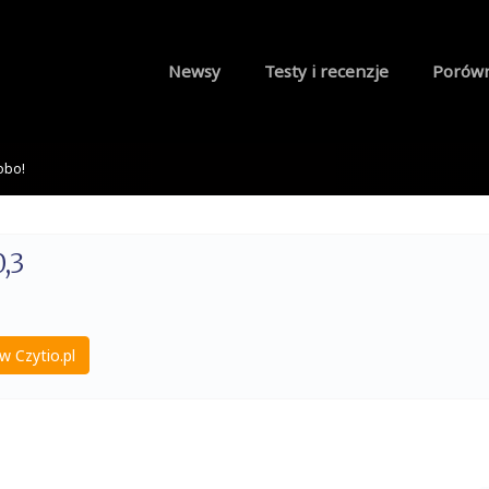
Newsy
Testy i recenzje
Porów
obo!
,3
w Czytio.pl