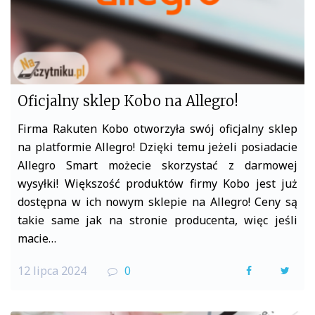
Oficjalny sklep Kobo na Allegro!
Firma Rakuten Kobo otworzyła swój oficjalny sklep
na platformie Allegro! Dzięki temu jeżeli posiadacie
Allegro Smart możecie skorzystać z darmowej
wysyłki! Większość produktów firmy Kobo jest już
dostępna w ich nowym sklepie na Allegro! Ceny są
takie same jak na stronie producenta, więc jeśli
macie…
12 lipca 2024
0
F
T
a
w