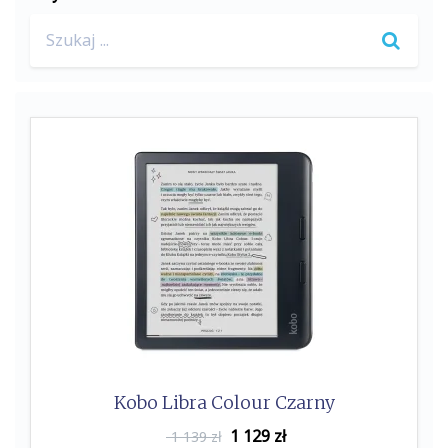
Search
for:
Kobo Libra Colour Czarny
1 129
zł
1 139 zł