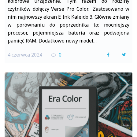
kolorowe urządzenie. Tym razem do rodziny
czytników dołączy Verse Pro Color. Zastosowano w
nim najnowszy ekran E Ink Kaleido 3. Główne zmiany
w porównaniu do poprzednika to: mocniejszy
procesor, pojemniejsza bateria oraz podwojona
pamięć RAM. Dodatkowo nowy model…
4 czerwca 2024
0
F
T
a
w
c
i
e
t
b
t
o
e
o
r
k