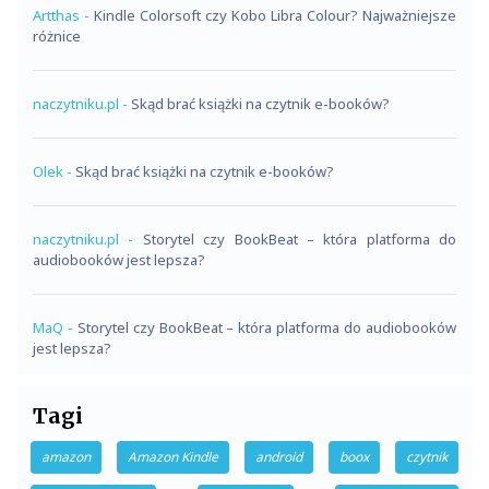
Artthas
-
Kindle Colorsoft czy Kobo Libra Colour? Najważniejsze
różnice
naczytniku.pl
-
Skąd brać książki na czytnik e-booków?
Olek
-
Skąd brać książki na czytnik e-booków?
naczytniku.pl
-
Storytel czy BookBeat – która platforma do
audiobooków jest lepsza?
MaQ
-
Storytel czy BookBeat – która platforma do audiobooków
jest lepsza?
Tagi
amazon
Amazon Kindle
android
boox
czytnik