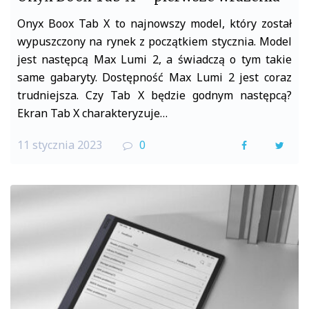
Onyx Boox Tab X to najnowszy model, który został
wypuszczony na rynek z początkiem stycznia. Model
jest następcą Max Lumi 2, a świadczą o tym takie
same gabaryty. Dostępność Max Lumi 2 jest coraz
trudniejsza. Czy Tab X będzie godnym następcą?
Ekran Tab X charakteryzuje…
11 stycznia 2023
0
F
T
a
w
c
i
e
t
b
t
o
e
o
r