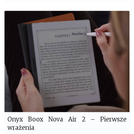
a
w
c
i
e
t
b
t
o
e
o
r
k
Onyx Boox Nova Air 2 – Pierwsze
wrażenia