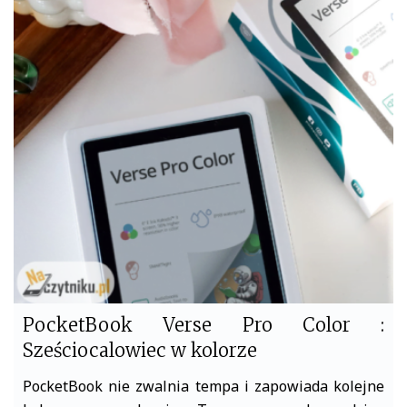
c
i
e
t
b
t
o
e
o
r
k
PocketBook Verse Pro Color :
Sześciocalowiec w kolorze
PocketBook nie zwalnia tempa i zapowiada kolejne