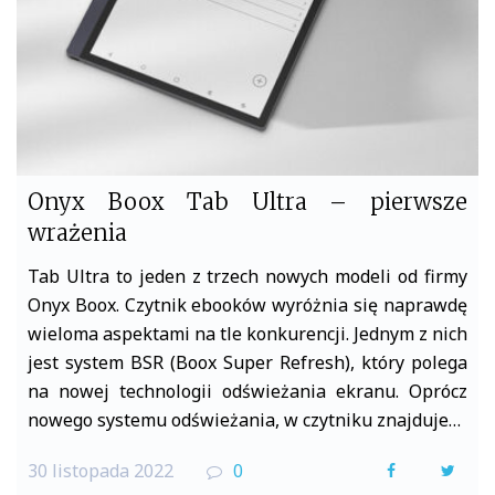
k
Onyx Boox Tab Ultra – pierwsze
wrażenia
Tab Ultra to jeden z trzech nowych modeli od firmy
Onyx Boox. Czytnik ebooków wyróżnia się naprawdę
wieloma aspektami na tle konkurencji. Jednym z nich
jest system BSR (Boox Super Refresh), który polega
na nowej technologii odświeżania ekranu. Oprócz
nowego systemu odświeżania, w czytniku znajduje…
30 listopada 2022
0
F
T