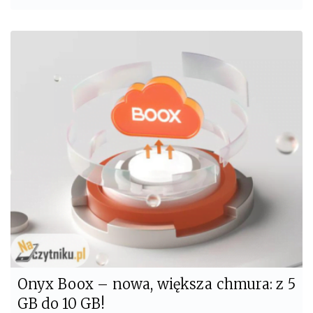
a
w
c
i
e
t
b
t
o
e
o
r
k
Onyx Boox – nowa, większa chmura: z 5
GB do 10 GB!