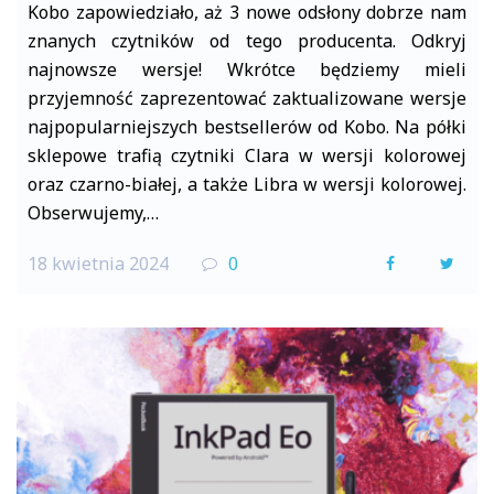
Kobo zapowiedziało, aż 3 nowe odsłony dobrze nam
znanych czytników od tego producenta. Odkryj
najnowsze wersje! Wkrótce będziemy mieli
przyjemność zaprezentować zaktualizowane wersje
najpopularniejszych bestsellerów od Kobo. Na półki
sklepowe trafią czytniki Clara w wersji kolorowej
oraz czarno-białej, a także Libra w wersji kolorowej.
Obserwujemy,…
18 kwietnia 2024
0
F
T
a
w
c
i
e
t
b
t
o
e
o
r