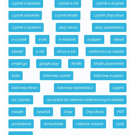
czytnik e-booków
czytnik e-ink
czytnik e-książek
czytnik ebooków
czytnik Kindle
czytnik Onyx Boox
czytnik z rysikiem
duży ekran
duży wyświetlacz
e-czytnik
e-ink
e-notatnik
e-papier
ebook
ebooki
e ink
ekran e ink
elektroniczne notatki
empik go
google play
Kindle
kindle paperwhite
kobo
kolorowy czytnik
kolorowy e-papier
kolorowy ekran
kolorowy wyświetlacz
Legimi
na czytniku
narzędzie do robienia elektronicznych notatek
notatki
notatnik
Onyx
Onyx Boox
PDF
pocketbook
remarkable
robienie notatek
rysik