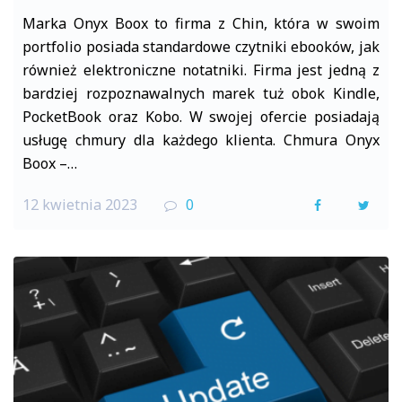
Marka Onyx Boox to firma z Chin, która w swoim
portfolio posiada standardowe czytniki ebooków, jak
również elektroniczne notatniki. Firma jest jedną z
bardziej rozpoznawalnych marek tuż obok Kindle,
PocketBook oraz Kobo. W swojej ofercie posiadają
usługę chmury dla każdego klienta. Chmura Onyx
Boox –…
12 kwietnia 2023
0
F
T
a
w
c
i
e
t
b
t
o
e
o
r