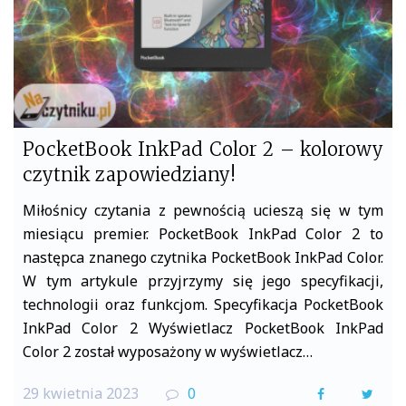
PocketBook InkPad Color 2 – kolorowy
czytnik zapowiedziany!
Miłośnicy czytania z pewnością ucieszą się w tym
miesiącu premier. PocketBook InkPad Color 2 to
następca znanego czytnika PocketBook InkPad Color.
W tym artykule przyjrzymy się jego specyfikacji,
technologii oraz funkcjom. Specyfikacja PocketBook
InkPad Color 2 Wyświetlacz PocketBook InkPad
Color 2 został wyposażony w wyświetlacz…
29 kwietnia 2023
0
F
T