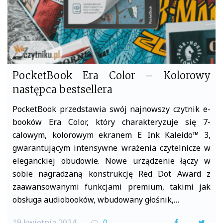
PocketBook Era Color – Kolorowy
następca bestsellera
PocketBook przedstawia swój najnowszy czytnik e-
booków Era Color, który charakteryzuje się 7-
calowym, kolorowym ekranem E Ink Kaleido™ 3,
gwarantującym intensywne wrażenia czytelnicze w
eleganckiej obudowie. Nowe urządzenie łączy w
sobie nagradzaną konstrukcję Red Dot Award z
zaawansowanymi funkcjami premium, takimi jak
obsługa audiobooków, wbudowany głośnik,…
19 kwietnia 2024
0
F
T