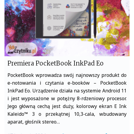
k
Premiera PocketBook InkPad Eo
PocketBook wprowadza swój najnowszy produkt do
e-notowania i czytania e-booków – PocketBook
InkPad Eo. Urządzenie działa na systemie Android 11
i jest wyposażone w potężny 8-rdzeniowy procesor.
Jego główną cechą jest duży, kolorowy ekran E Ink
Kaleido™ 3 o przekątnej 10,3-cala, wbudowany
aparat, głośnik stereo…