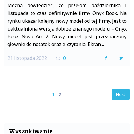
Można powiedzieć, że przełom października i
listopada to czas definitywnie firmy Onyx Boox. Na
rynku ukazał kolejny nowy model od tej firmy. Jest to
uaktualniona wersja dobrze znanego modelu – Onyx
Boox Nova Air 2. Nowy model jest przeznaczony
głównie do notatek oraz e-czytania. Ekran…
21 listopada 2022
0
F
T
a
w
c
i
e
t
Stronicowanie
1
2
Next
b
t
wpisów
o
e
o
r
Wyszukiwanie
k