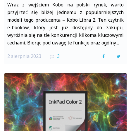
Wraz z wejściem Kobo na polski rynek, warto
przyjrzeć się bliżej jednemu z popularniejszych
modeli tego producenta – Kobo Libra 2. Ten czytnik
e-booków, który jest już dostępny do zakupu,
wyróżnia się na tle konkurencji kilkoma kluczowymi
cechami. Biorąc pod uwagę te funkcje oraz ogólny…
2 sierpnia 2023
3
F
T
a
w
c
i
e
t
b
t
o
e
o
r
k