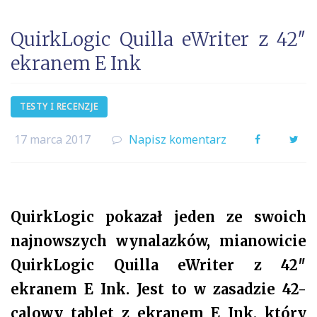
QuirkLogic Quilla eWriter z 42″
ekranem E Ink
TESTY I RECENZJE
17 marca 2017
Napisz komentarz
Facebook
Twi
QuirkLogic pokazał jeden ze swoich
najnowszych wynalazków, mianowicie
QuirkLogic Quilla eWriter z 42″
ekranem E Ink. Jest to w zasadzie 42-
calowy tablet z ekranem E Ink, który