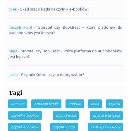
Olek
-
Skąd brać książki na czytnik e-booków?
naczytniku.pl
-
Storytel czy BookBeat – która platforma do
audiobooków jest lepsza?
MaQ
-
Storytel czy BookBeat – która platforma do audiobooków
jest lepsza?
Jacek
-
Czytniki Kobo – czy to dobry wybór?
Tagi
amazon
Amazon Kindle
android
boox
czytnik
czytnik e-booków
czytnik e-ink
czytnik e-książek
czytnik ebooków
czytnik Kindle
czytnik Onyx Boox