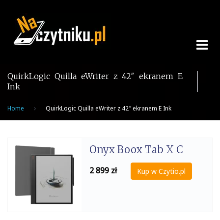
Skip
to
content
QuirkLogic Quilla eWriter z 42″ ekranem E
Ink
Home
QuirkLogic Quilla eWriter z 42″ ekranem E Ink
Onyx Boox Tab X C
2 899
zł
Kup w Czytio.pl