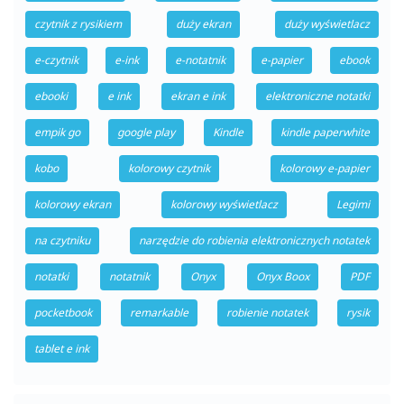
czytnik z rysikiem
duży ekran
duży wyświetlacz
e-czytnik
e-ink
e-notatnik
e-papier
ebook
ebooki
e ink
ekran e ink
elektroniczne notatki
empik go
google play
Kindle
kindle paperwhite
kobo
kolorowy czytnik
kolorowy e-papier
kolorowy ekran
kolorowy wyświetlacz
Legimi
na czytniku
narzędzie do robienia elektronicznych notatek
notatki
notatnik
Onyx
Onyx Boox
PDF
pocketbook
remarkable
robienie notatek
rysik
tablet e ink