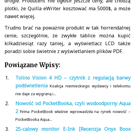
drogie. Producent nie ogłosił jeszcze ceny, ale chodzą
plotki, że Quilla eWriter kosztować ma 5000$, a może
nawet więcej.
Trudno brać na poważnie produkt w tak horrendalnej
cenie, szczególnie, że zwykłe tablice można kupić
kilkadziesiąt razy taniej, a wyświetlacz LCD także
poradzi sobie świetnie z wyświetlaniem plików PDF.
Powiązane Wpisy:
Tolino Vision 4 HD – czytnik z regulacją barwy
podświetlenia
Koalicja niemieckiego wydawcy i telekomu
nie daje za wygraną i...
Nowość od PocketBooka, czyli wodoodporny Aqua
2
Firma PocketBook właśnie wprowadziła na rynek nowość –
PocketBooka Aqua...
25-calowy monitor E-Ink [Recenzja Onyx Boox