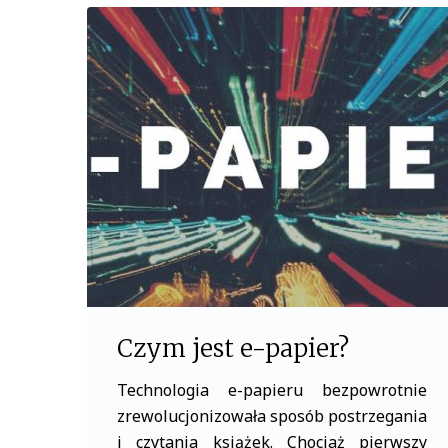
b
t
o
e
o
r
k
Czym jest e-papier?
Technologia e-papieru bezpowrotnie
zrewolucjonizowała sposób postrzegania
i czytania książek. Chociaż pierwszy