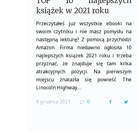
TOP 10 najlepszych
książek w 2021 roku
Przeczytałeś już wszystkie ebooki na
swoim czytniku i nie masz pomysłu na
następną lekturę? Z pomocą przychodzi
Amazon. Firma niedawno ogłosiła 10
najlepszych książek 2021 roku i trzeba
przyznać, że znajduje się tam kilka
atrakcyjnych pozycji. Na pierwszym
miejscu znalazła się powieść The
Linocoln Highway.…
8 grudnia 2021
0
F
T
a
w
c
i
e
t