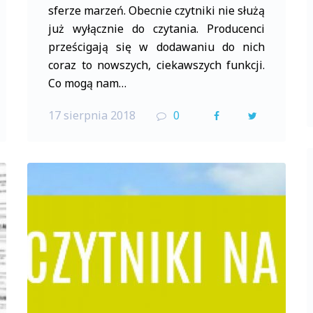
sferze marzeń. Obecnie czytniki nie służą
już wyłącznie do czytania. Producenci
prześcigają się w dodawaniu do nich
coraz to nowszych, ciekawszych funkcji.
Co mogą nam…
17 sierpnia 2018
0
F
T
a
w
c
i
e
t
b
t
o
e
o
r
k