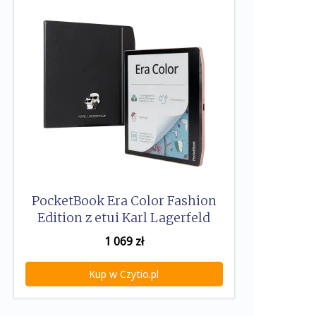
PocketBook Era Color Fashion
Edition z etui Karl Lagerfeld
1 069
zł
Kup w Czytio.pl