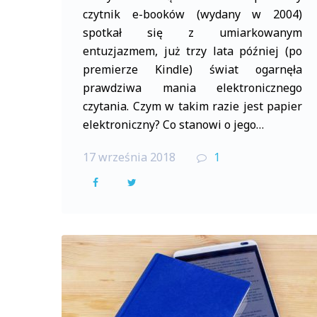
czytnik e-booków (wydany w 2004)
spotkał się z umiarkowanym
entuzjazmem, już trzy lata później (po
premierze Kindle) świat ogarnęła
prawdziwa mania elektronicznego
czytania. Czym w takim razie jest papier
elektroniczny? Co stanowi o jego…
17 września 2018
1
F
T
a
w
c
i
e
t
b
t
o
e