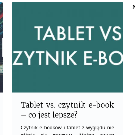
c
i
e
t
b
t
o
e
o
r
k
Tablet vs. czytnik e-book
– co jest lepsze?
Czytnik e-booków i tablet z wyglądu nie