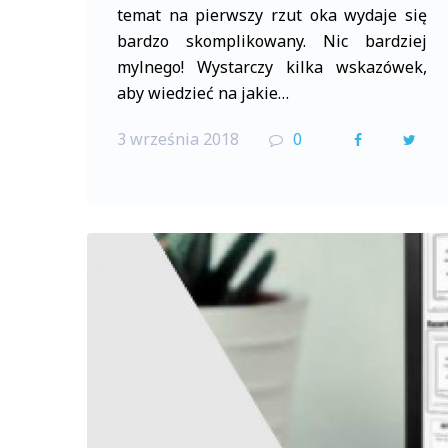
temat na pierwszy rzut oka wydaje się
bardzo skomplikowany. Nic bardziej
mylnego! Wystarczy kilka wskazówek,
aby wiedzieć na jakie…
3 września 2018
0
F
T
a
w
c
i
e
t
b
t
o
e
o
r
k