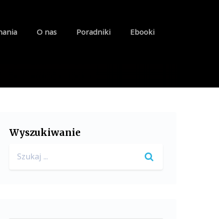
nania
O nas
Poradniki
Ebooki
Wyszukiwanie
Search
for: