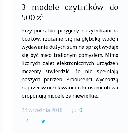
3 modele czytników do
500 zł
Przy początku przygody z czytnikami e-
booków, rzucanie się na głęboką wodę i
wydawanie dużych sum na sprzęt wydaje
się być mało trafionym pomysłem. Mimo
licznych zalet elektronicznych urządzeń
możemy stwierdzić, że nie spełniają
naszych potrzeb. Producenci wychodzą
naprzeciw oczekiwaniom konsumentów i
proponują modele za niewielkie…
24 września 2018
0
F
T
a
w