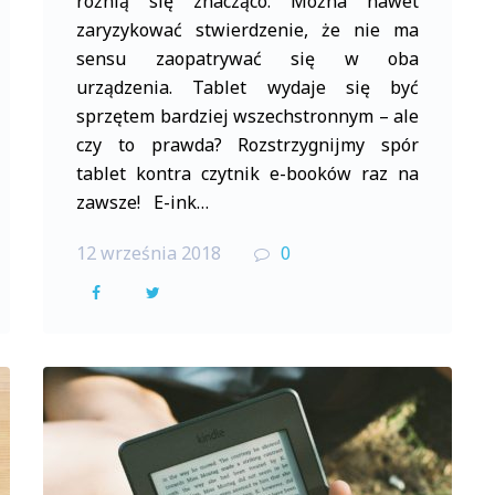
różnią się znacząco. Można nawet
zaryzykować stwierdzenie, że nie ma
sensu zaopatrywać się w oba
urządzenia. Tablet wydaje się być
sprzętem bardziej wszechstronnym – ale
czy to prawda? Rozstrzygnijmy spór
tablet kontra czytnik e-booków raz na
zawsze! E-ink…
12 września 2018
0
F
T
a
w
c
i
e
t
b
t
o
e