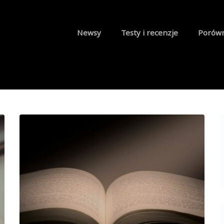
Newsy
Testy i recenzje
Porów