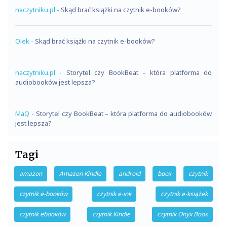
naczytniku.pl
-
Skąd brać książki na czytnik e-booków?
Olek
-
Skąd brać książki na czytnik e-booków?
naczytniku.pl
-
Storytel czy BookBeat – która platforma do
audiobooków jest lepsza?
MaQ
-
Storytel czy BookBeat – która platforma do audiobooków
jest lepsza?
Tagi
amazon
Amazon Kindle
android
boox
czytnik
czytnik e-booków
czytnik e-ink
czytnik e-książek
czytnik ebooków
czytnik Kindle
czytnik Onyx Boox