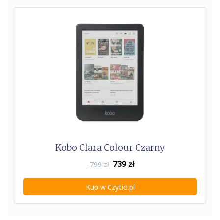
Kobo Clara Colour Czarny
739
zł
799 zł
Kup w Czytio.pl