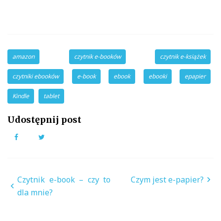
amazon
czytnik e-booków
czytnik e-książek
czytniki ebooków
e-book
ebook
ebooki
epapier
Kindle
tablet
Udostępnij post
Facebook
Twitter
Nawigacja
Czytnik e-book – czy to
Czym jest e-papier?
wpisu
dla mnie?