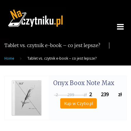
Skip
to
content
Tablet vs. czytnik e-book – co jest lepsze?
Home
Tablet vs. czytnik e-book – co jest lepsze?
Onyx Boox Note Max
2 239
zł
2 299 zł
Kup w Czytio.pl