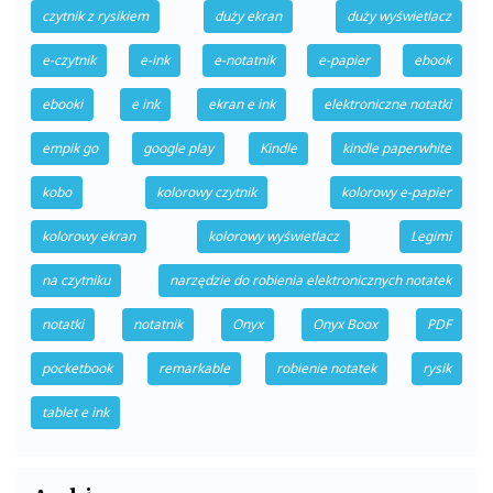
czytnik z rysikiem
duży ekran
duży wyświetlacz
e-czytnik
e-ink
e-notatnik
e-papier
ebook
ebooki
e ink
ekran e ink
elektroniczne notatki
empik go
google play
Kindle
kindle paperwhite
kobo
kolorowy czytnik
kolorowy e-papier
kolorowy ekran
kolorowy wyświetlacz
Legimi
na czytniku
narzędzie do robienia elektronicznych notatek
notatki
notatnik
Onyx
Onyx Boox
PDF
pocketbook
remarkable
robienie notatek
rysik
tablet e ink