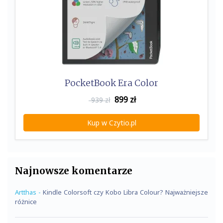
PocketBook Era Color
899
zł
939 zł
Kup w Czytio.pl
Najnowsze komentarze
Artthas
-
Kindle Colorsoft czy Kobo Libra Colour? Najważniejsze
różnice