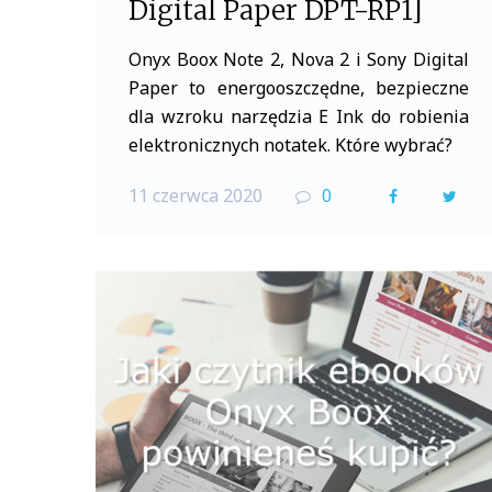
Digital Paper DPT-RP1]
Onyx Boox Note 2, Nova 2 i Sony Digital
Paper to energooszczędne, bezpieczne
dla wzroku narzędzia E Ink do robienia
elektronicznych notatek. Które wybrać?
11 czerwca 2020
0
F
T
a
w
c
i
e
t
b
t
o
e
o
r
k