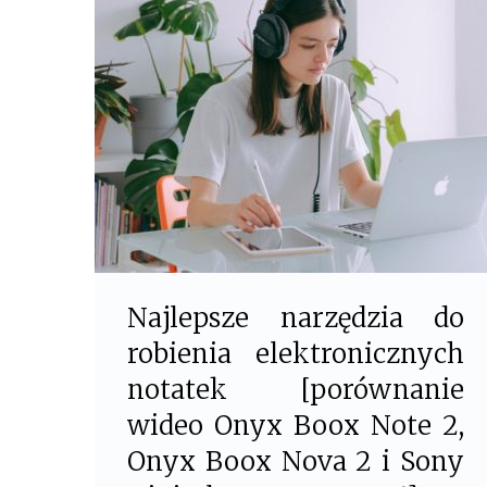
o
r
k
Najlepsze narzędzia do
robienia elektronicznych
notatek [porównanie
wideo Onyx Boox Note 2,
Onyx Boox Nova 2 i Sony