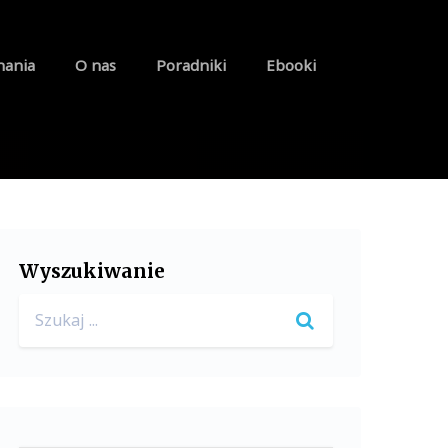
nania
O nas
Poradniki
Ebooki
Wyszukiwanie
Search
for: