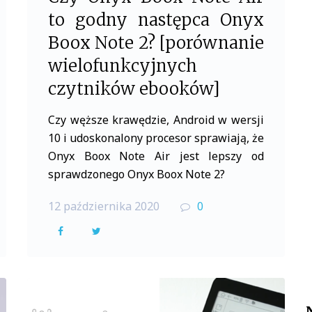
to godny następca Onyx
Boox Note 2? [porównanie
wielofunkcyjnych
czytników ebooków]
Czy węższe krawędzie, Android w wersji
10 i udoskonalony procesor sprawiają, że
Onyx Boox Note Air jest lepszy od
sprawdzonego Onyx Boox Note 2?
12 października 2020
0
F
T
a
w
c
i
e
t