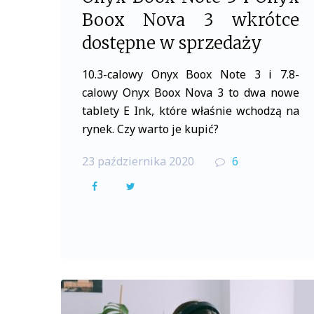
Boox Nova 3 wkrótce
dostępne w sprzedaży
10.3-calowy Onyx Boox Note 3 i 7.8-
calowy Onyx Boox Nova 3 to dwa nowe
tablety E Ink, które właśnie wchodzą na
rynek. Czy warto je kupić?
23 października 2020
6
F
T
a
w
c
i
e
t
b
t
o
e