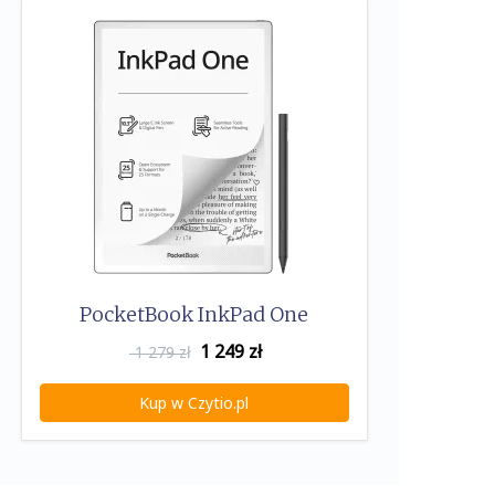
PocketBook InkPad One
1 249
zł
1 279 zł
Kup w Czytio.pl