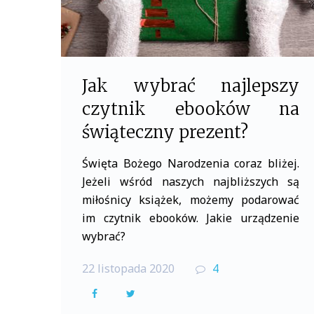
Jak wybrać najlepszy
czytnik ebooków na
świąteczny prezent?
Święta Bożego Narodzenia coraz bliżej.
Jeżeli wśród naszych najbliższych są
miłośnicy książek, możemy podarować
im czytnik ebooków. Jakie urządzenie
wybrać?
22 listopada 2020
4
F
T