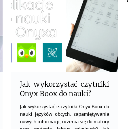
b
t
o
e
o
r
k
Jak wykorzystać czytniki
Onyx Boox do nauki?
Jak wykorzystać e-czytniki Onyx Boox do
nauki języków obcych, zapamiętywania
nowych informacji, uczenia się do matury