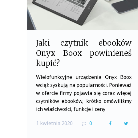
Jaki czytnik ebooków
Onyx Boox powinieneś
kupić?
Wielofunkcyjne urządzenia Onyx Boox
wciąż zyskują na popularności. Ponieważ
w ofercie firmy pojawia się coraz więcej
czytników ebooków, krótko omówiliśmy
ich właściwości, funkcje i ceny
1 kwietnia 2020
0
F
T
a
w