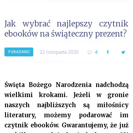
Jak wybrać najlepszy czytnik
ebooków na świąteczny prezent?
22 listopada 2020
4
Facebook
Twi
PORADNIKI
Święta Bożego Narodzenia nadchodzą
wielkimi krokami. Jeżeli w gronie
naszych najbliższych są miłośnicy
literatury, możemy podarować im
czytnik ebooków. Gwarantujemy, że już