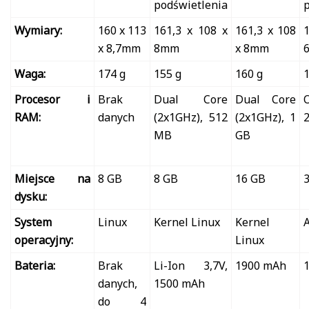
podświetlenia
Wymiary:
160 x 113
161,3 x 108 x
161,3 x 108
x 8,7mm
8mm
x 8mm
Waga:
174 g
155 g
160 g
1
Procesor i
Brak
Dual Core
Dual Core
O
RAM:
danych
(2x1GHz), 512
(2x1GHz), 1
2
MB
GB
Miejsce na
8 GB
8 GB
16 GB
dysku:
System
Linux
Kernel Linux
Kernel
A
operacyjny:
Linux
Bateria:
Brak
Li-Ion 3,7V,
1900 mAh
danych,
1500 mAh
do 4