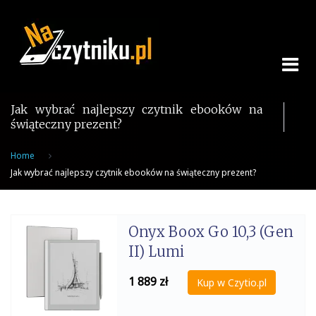
Skip
to
content
Jak wybrać najlepszy czytnik ebooków na
świąteczny prezent?
Home
Jak wybrać najlepszy czytnik ebooków na świąteczny prezent?
Onyx Boox Go 10,3 (Gen
II) Lumi
1 889
zł
Kup w Czytio.pl