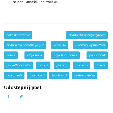
na popularności. Ponieważ w...
boże narodzenie
czytnik dla początkujących
czytniki dla początkujących
kindle 10
kolorowy wyświetlacz
note 2
Onyx Boox
onyx boox note 2
pocketbook
pocketbook color
poke 2
prezent
prezenty
święta
tani czytnik
touch lux 4
touch lux 5
zakup czytnika
Udostępnij post
Facebook
Twitter