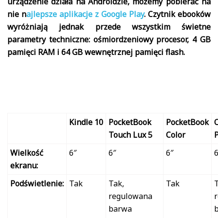
urządzenie działa na Androidzie, możemy pobierać na
nie n
ajlepsze aplikacje z Google Play
. Czytnik ebooków
wyróżniają jednak przede wszystkim świetne
parametry techniczne: ośmiordzeniowy procesor, 4 GB
pamięci RAM i 64 GB wewnętrznej pamięci flash.
Kindle 10
PocketBook
PocketBook
Touch Lux 5
Color
Wielkość
6″
6″
6″
6
ekranu:
Podświetlenie:
Tak
Tak,
Tak
T
regulowana
barwa