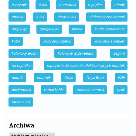
e-czytnik
e-ink
e-notatnik
e-papier
ebook
ebooki
e ink
ekran e ink
elektroniczne notatki
empik go
google play
Kindle
kindle paperwhite
kobo
kolorowy czytnik
kolorowy e-papier
kolorowy ekran
kolorowy wyświetlacz
Legimi
na czytniku
narzędzie do robienia elektronicznych notatek
notatki
notatnik
Onyx
Onyx Boox
PDF
pocketbook
remarkable
robienie notatek
rysik
tablet e ink
Archiwa
Archiwa