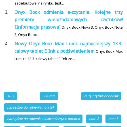
zadebiutował na rynku. Jest...
Onyx Boox odmienia e-czytanie. Kolejne trzy
premiery wielozadaniowych czytników!
[Informacja prasowa]
Onyx Boox Nova 3, Onyx Boox Note
3, Onyx Boox...
Nowy Onyx Boox Max Lumi: najmocniejszy 13.3-
calowy tablet E Ink z podświetleniem
Onyx Boox Max
Lumi to 13.3-calowy tablet E Ink ze...
10.3
7.8 cala
duży czytnik ebooków
narzędzia do robienia notatek
narzędzie do robienia elektronicznych notatek
note 2
note 3