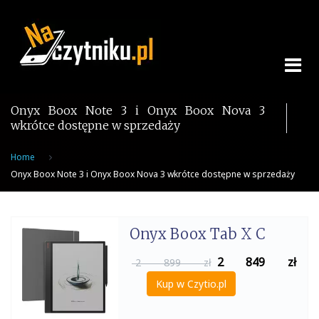
Skip
to
content
Onyx Boox Note 3 i Onyx Boox Nova 3
wkrótce dostępne w sprzedaży
Home
Onyx Boox Note 3 i Onyx Boox Nova 3 wkrótce dostępne w sprzedaży
Onyx Boox Tab X C
2 849
zł
2 899 zł
Kup w Czytio.pl