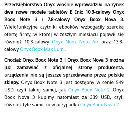
Przedsiębiorstwo Onyx właśnie wprowadziło na rynek
dwa nowe modele tabletów E Ink: 10.3-calowy Onyx
Boox Note 3 i 7.8-calowy Onyx Boox Nova 3.
Wielofunkcyjne czytniki ebooków wzbogaciły szeroką
ofertę firmy, w której w zeszłym miesiącu pojawił się
również 10.3-calowy
Onyx Noox Note Air
oraz 13.3-
calowy
Onyx Boox Max Lumi
.
Chociaż Onyx Boox Note 3 i Onyx Boox Nova 3 można
już zamawiać z oficjalnej strony producenta,
urządzenia nie są jeszcze sprzedawane przez polskie
sklepy.
Onyx Boox Note 3 jest dostępny w cenie 549
USD, czyli takiej samej, jak
Onyx Boox Note 2
. Onyx
Boox Nova 3 kupimy natomiast za 339 USD, czyli
również tyle samo, co w przypadku
Onyx Boox Nova 2
.