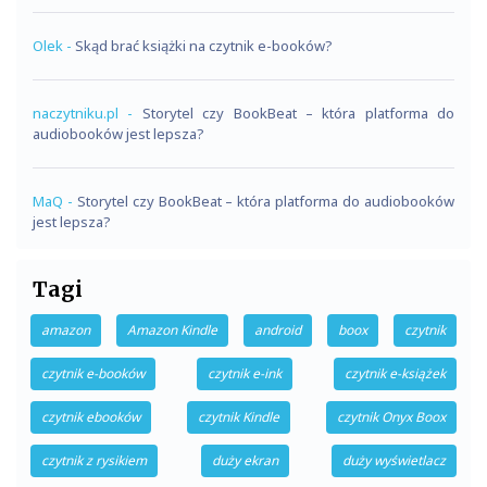
Olek
-
Skąd brać książki na czytnik e-booków?
naczytniku.pl
-
Storytel czy BookBeat – która platforma do
audiobooków jest lepsza?
MaQ
-
Storytel czy BookBeat – która platforma do audiobooków
jest lepsza?
Tagi
amazon
Amazon Kindle
android
boox
czytnik
czytnik e-booków
czytnik e-ink
czytnik e-książek
czytnik ebooków
czytnik Kindle
czytnik Onyx Boox
czytnik z rysikiem
duży ekran
duży wyświetlacz