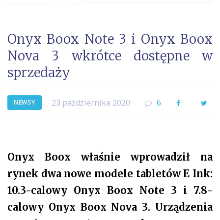
Onyx Boox Note 3 i Onyx Boox
Nova 3 wkrótce dostępne w
sprzedaży
23 października 2020
6
Facebook
Twi
NEWSY
Onyx Boox właśnie wprowadził na
rynek dwa nowe modele tabletów E Ink:
10.3-calowy Onyx Boox Note 3 i 7.8-
calowy Onyx Boox Nova 3. Urządzenia