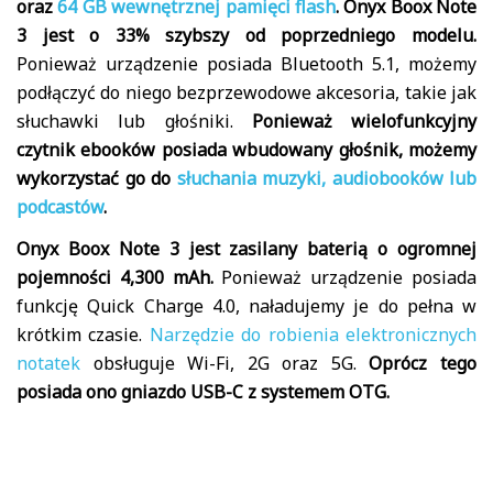
oraz
64 GB wewnętrznej pamięci flash
. Onyx Boox Note
3 jest o 33% szybszy od poprzedniego modelu.
Ponieważ urządzenie posiada Bluetooth 5.1, możemy
podłączyć do niego bezprzewodowe akcesoria, takie jak
słuchawki lub głośniki.
Ponieważ wielofunkcyjny
czytnik ebooków posiada wbudowany głośnik, możemy
wykorzystać go do
słuchania muzyki, audiobooków lub
podcastów
.
Onyx Boox Note 3 jest zasilany baterią o ogromnej
pojemności 4,300 mAh.
Ponieważ urządzenie posiada
funkcję Quick Charge 4.0, naładujemy je do pełna w
krótkim czasie.
Narzędzie do robienia elektronicznych
notatek
obsługuje Wi-Fi, 2G oraz 5G.
Oprócz tego
posiada ono gniazdo USB-C z systemem OTG.