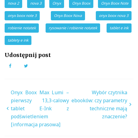
nova 2
nova 3
Onyx
Onyx Boox
Onyx Boox Note
onyx boox note 3
Onyx Boox Nova
onyx boox nova 3
robienie notatek
rysowanie i robienie notatek
tablet e ink
tablety e ink
Udostępnij post
Facebook
Twitter
Nawigacja
Onyx Boox Max Lumi –
Wybór czytnika
wpisu
pierwszy 13,3-calowy
ebooków: czy parametry
tablet E-Ink z
techniczne mają
podświetleniem
znaczenie?
[informacja prasowa]