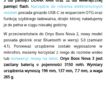
3 GB pamięci DDR4X RAM oraz 32 GB wewnętrznej
pamięci flash.
Narzędzie do robienia elektronicznych
notatek
posiada gniazdo USB-C ze wsparciem OTG oraz
funkcję szybkiego ładowania, dzięki której naładujemy
je do pełna w ciągu niecałej godziny.
W przeciwieństwie do Onyx Boox Nova 2, nowy model
posiada głośnik oraz Bluetooth w wersji 5.0 (zamiast
4.1). Ponieważ urządzenie zostało wyposażone w
mikrofon, możemy korzystać z niego do rozmów wideo
lub
konwersji mowy na tekst
.
Onyx Boox Nova 3 jest
zasilany baterią o pojemności 3150 mAh. Wymiary
urządzenia wynoszą 196 mm, 137 mm, 7.7 mm, a waga
265 g.