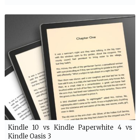
a
w
c
i
e
t
b
t
o
e
o
r
k
Kindle 10 vs Kindle Paperwhite 4 vs
Kindle Oasis 3