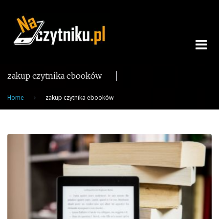
Skip
to
content
zakup czytnika ebooków
Home
zakup czytnika ebooków
Tag:
zakup
czytnika
ebooków