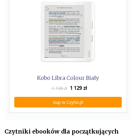
Kobo Libra Colour Biały
1 129
zł
1 139 zł
Kup w Czytio.pl
Czytniki ebooków dla początkujących