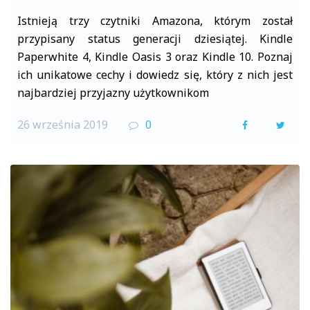
Istnieją trzy czytniki Amazona, którym został
przypisany status generacji dziesiątej. Kindle
Paperwhite 4, Kindle Oasis 3 oraz Kindle 10. Poznaj
ich unikatowe cechy i dowiedz się, który z nich jest
najbardziej przyjazny użytkownikom
26 września 2019
0
F
T
a
w
c
i
e
t
b
t
o
e
o
r
k