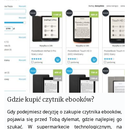
e
t
b
t
o
e
o
r
k
Gdzie kupić czytnik ebooków?
Gdy podejmiesz decyzję o zakupie czytnika ebooków,
pojawia się przed Tobą dylemat, gdzie najlepiej go
szukać. W supermarkecie technologicznym, na