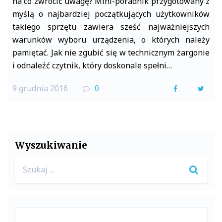
na co zwrócić uwagę? Mini-poradnik przygotowany z
myślą o najbardziej początkujących użytkowników
takiego sprzętu zawiera sześć najważniejszych
warunków wyboru urządzenia, o których należy
pamiętać. Jak nie zgubić się w technicznym żargonie
i odnaleźć czytnik, który doskonale spełni…
9 grudnia 2016
0
F
T
a
w
c
i
e
t
Wyszukiwanie
b
t
Search
o
e
for:
o
r
k