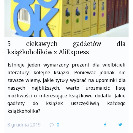
5 ciekawych gadżetów dla
książkoholików z AliExpress
Istnieje jeden wymarzony prezent dla wielbicieli
literatury: kolejne książki. Ponieważ jednak nie
zawsze wiemy, jakie tytuły wybrać na upominki dla
naszych najbliższych, warto urozmaicić listę
możliwości o interesujące książkowe dodatki. Jakie
gadżety do książek uszczęśliwią każdego
książkoholika?
8 grudnia 2019
0
F
T