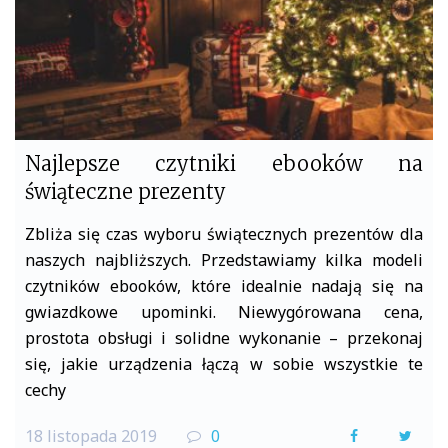
Najlepsze czytniki ebooków na
świąteczne prezenty
Zbliża się czas wyboru świątecznych prezentów dla
naszych najbliższych. Przedstawiamy kilka modeli
czytników ebooków, które idealnie nadają się na
gwiazdkowe upominki. Niewygórowana cena,
prostota obsługi i solidne wykonanie – przekonaj
się, jakie urządzenia łączą w sobie wszystkie te
cechy
18 listopada 2019
0
F
T