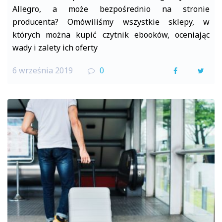
Allegro, a może bezpośrednio na stronie
producenta? Omówiliśmy wszystkie sklepy, w
których można kupić czytnik ebooków, oceniając
wady i zalety ich oferty
6 września 2019
0
F
T
a
w
c
i
e
t
b
t
o
e
o
r
k