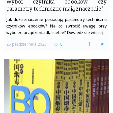
Wybór czytnika ebooków: czy
parametry techniczne mają znaczenie?
Jak duże znaczenie posiadają parametry techniczne
czytników ebooków? Na co zwrócić uwagę przy
wyborze urządzenia dla siebie? Dowiedz się więcej.
26 października 2020
0
F
T
a
w
c
i
e
t
b
t
o
e
o
r
k