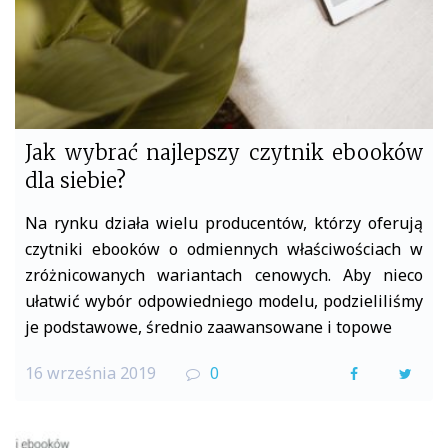
Jak wybrać najlepszy czytnik ebooków
dla siebie?
Na rynku działa wielu producentów, którzy oferują
czytniki ebooków o odmiennych właściwościach w
zróżnicowanych wariantach cenowych. Aby nieco
ułatwić wybór odpowiedniego modelu, podzieliliśmy
je podstawowe, średnio zaawansowane i topowe
16 września 2019
0
F
T
a
w
c
i