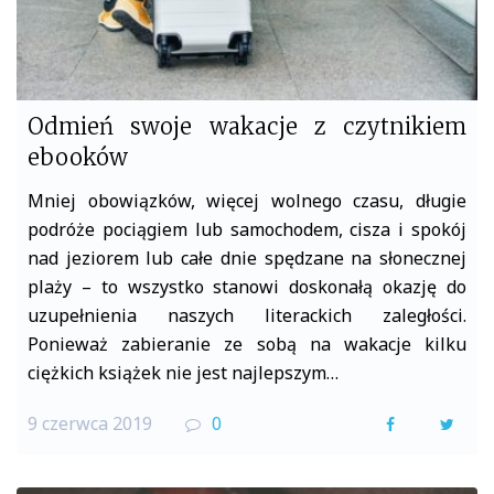
Odmień swoje wakacje z czytnikiem
ebooków
Mniej obowiązków, więcej wolnego czasu, długie
podróże pociągiem lub samochodem, cisza i spokój
nad jeziorem lub całe dnie spędzane na słonecznej
plaży – to wszystko stanowi doskonałą okazję do
uzupełnienia naszych literackich zaległości.
Ponieważ zabieranie ze sobą na wakacje kilku
ciężkich książek nie jest najlepszym…
9 czerwca 2019
0
F
T
a
w