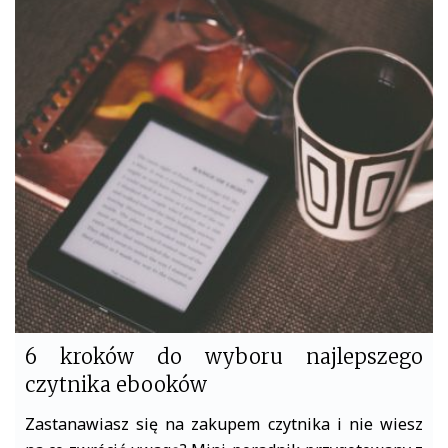
c
i
e
t
b
t
o
e
o
r
k
6 kroków do wyboru najlepszego
czytnika ebooków
Zastanawiasz się na zakupem czytnika i nie wiesz