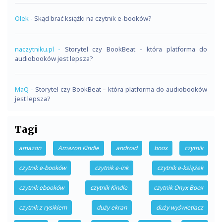
Olek
-
Skąd brać książki na czytnik e-booków?
naczytniku.pl
-
Storytel czy BookBeat – która platforma do
audiobooków jest lepsza?
MaQ
-
Storytel czy BookBeat – która platforma do audiobooków
jest lepsza?
Tagi
amazon
Amazon Kindle
android
boox
czytnik
czytnik e-booków
czytnik e-ink
czytnik e-książek
czytnik ebooków
czytnik Kindle
czytnik Onyx Boox
czytnik z rysikiem
duży ekran
duży wyświetlacz