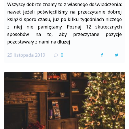
Wszyscy dobrze znamy to z własnego doświadczenia:
nawet jeżeli poświęciliśmy na przeczytanie dobrej
książki sporo czasu, już po kilku tygodniach niczego
z niej nie pamiętamy. Poznaj 12 skutecznych
sposobów na to, aby przeczytane pozycje
pozostawały z nami na dłużej
29 listopada 2019
0
F
T
a
w
c
i
e
t
b
t
o
e
o
r
k