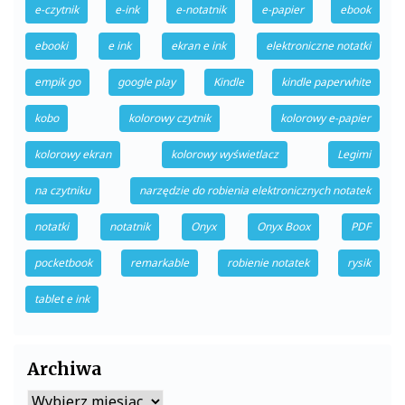
e-czytnik
e-ink
e-notatnik
e-papier
ebook
ebooki
e ink
ekran e ink
elektroniczne notatki
empik go
google play
Kindle
kindle paperwhite
kobo
kolorowy czytnik
kolorowy e-papier
kolorowy ekran
kolorowy wyświetlacz
Legimi
na czytniku
narzędzie do robienia elektronicznych notatek
notatki
notatnik
Onyx
Onyx Boox
PDF
pocketbook
remarkable
robienie notatek
rysik
tablet e ink
Archiwa
Archiwa