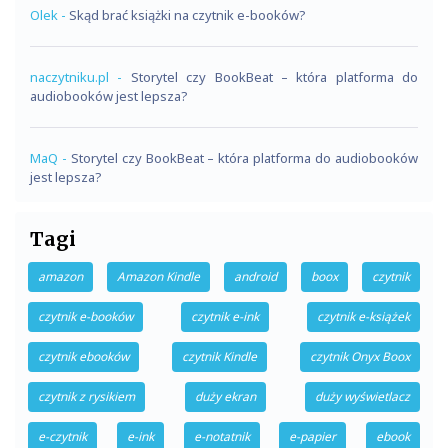
Olek
-
Skąd brać książki na czytnik e-booków?
naczytniku.pl
-
Storytel czy BookBeat – która platforma do
audiobooków jest lepsza?
MaQ
-
Storytel czy BookBeat – która platforma do audiobooków
jest lepsza?
Tagi
amazon
Amazon Kindle
android
boox
czytnik
czytnik e-booków
czytnik e-ink
czytnik e-książek
czytnik ebooków
czytnik Kindle
czytnik Onyx Boox
czytnik z rysikiem
duży ekran
duży wyświetlacz
e-czytnik
e-ink
e-notatnik
e-papier
ebook