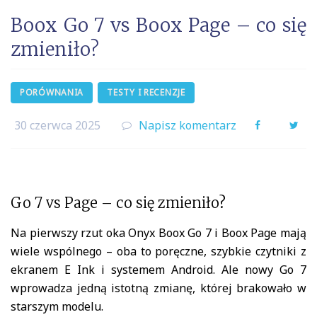
Boox Go 7 vs Boox Page – co się
zmieniło?
PORÓWNANIA
TESTY I RECENZJE
30 czerwca 2025
Napisz komentarz
Facebook
Twi
Go 7 vs Page – co się zmieniło?
Na pierwszy rzut oka Onyx Boox Go 7 i Boox Page mają
wiele wspólnego – oba to poręczne, szybkie czytniki z
ekranem E Ink i systemem Android. Ale nowy Go 7
wprowadza jedną istotną zmianę, której brakowało w
starszym modelu.