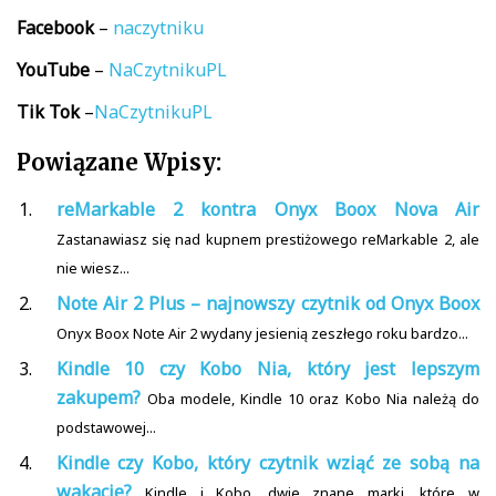
Facebook
–
naczytniku
YouTube
–
NaCzytnikuPL
Tik
Tok
–
NaCzytnikuPL
Powiązane Wpisy:
reMarkable 2 kontra Onyx Boox Nova Air
Zastanawiasz się nad kupnem prestiżowego reMarkable 2, ale
nie wiesz...
Note Air 2 Plus – najnowszy czytnik od Onyx Boox
Onyx Boox Note Air 2 wydany jesienią zeszłego roku bardzo...
Kindle 10 czy Kobo Nia, który jest lepszym
zakupem?
Oba modele, Kindle 10 oraz Kobo Nia należą do
podstawowej...
Kindle czy Kobo, który czytnik wziąć ze sobą na
wakacje?
Kindle i Kobo, dwie znane marki, które w