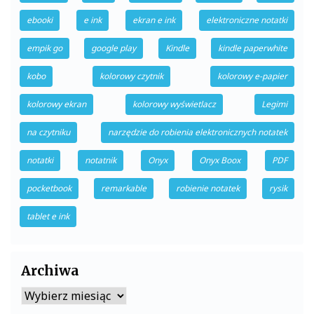
ebooki
e ink
ekran e ink
elektroniczne notatki
empik go
google play
Kindle
kindle paperwhite
kobo
kolorowy czytnik
kolorowy e-papier
kolorowy ekran
kolorowy wyświetlacz
Legimi
na czytniku
narzędzie do robienia elektronicznych notatek
notatki
notatnik
Onyx
Onyx Boox
PDF
pocketbook
remarkable
robienie notatek
rysik
tablet e ink
Archiwa
Archiwa