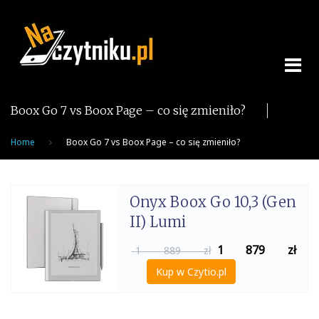
Skip
to
content
Boox Go 7 vs Boox Page – co się zmieniło?
Home
Boox Go 7 vs Boox Page – co się zmieniło?
Onyx Boox Go 10,3 (Gen
II) Lumi
1 879
zł
1 889 zł
Kup w Czytio.pl