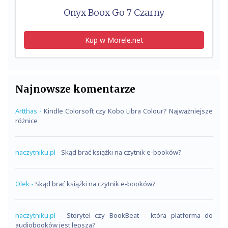
Onyx Boox Go 7 Czarny
Kup w Morele.net
Najnowsze komentarze
Artthas
-
Kindle Colorsoft czy Kobo Libra Colour? Najważniejsze
różnice
naczytniku.pl
-
Skąd brać książki na czytnik e-booków?
Olek
-
Skąd brać książki na czytnik e-booków?
naczytniku.pl
-
Storytel czy BookBeat – która platforma do
audiobooków jest lepsza?