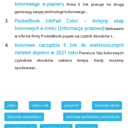
kolorowego e-papieru
Firma E Ink pracuje na drugą
generacją swojej technologii kolorowego...
PocketBook InkPad Color – kolejny etap
kolorowych e-treści [Informacja prasowa]
Niebawem
w ofercie firmy PocketBook pojawi się czytnik ebooków z...
Kolorowe narzędzia E Ink do elektronicznych
notatek dopiero w 2021 roku
Pierwsza fala kolorowych
czytników ebooków nabiera tempa. Kiedy możemy
spodziewać...
color
color e ink
just print
kolorowy ekran
kolorowy wyświetlacz
kolorowy wyświetlacz pocketbook