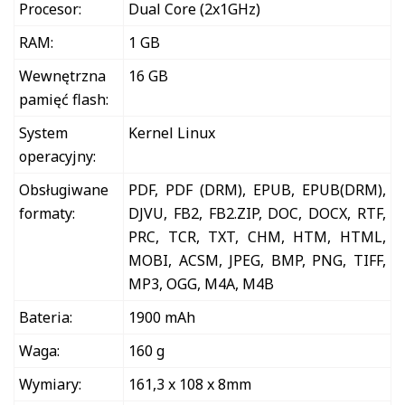
Procesor:
Dual Core (2x1GHz)
RAM:
1 GB
Wewnętrzna
16 GB
pamięć flash:
System
Kernel Linux
operacyjny:
Obsługiwane
PDF, PDF (DRM), EPUB, EPUB(DRM),
formaty:
DJVU, FB2, FB2.ZIP, DOC, DOCX, RTF,
PRC, TCR, TXT, CHM, HTM, HTML,
MOBI, ACSM, JPEG, BMP, PNG, TIFF,
MP3, OGG, M4A, M4B
Bateria:
1900 mAh
Waga:
160 g
Wymiary:
161,3 x 108 x 8mm