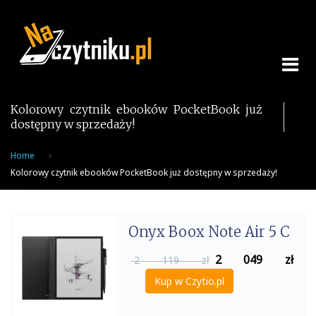
Skip
to
content
Kolorowy czytnik ebooków PocketBook już
dostępny w sprzedaży!
Home
Kolorowy czytnik ebooków PocketBook już dostępny w sprzedaży!
Onyx Boox Note Air 5 C
2 049
zł
2 119 zł
Kup w Czytio.pl