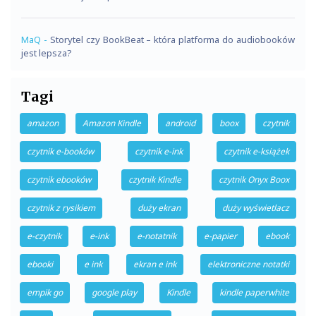
MaQ
-
Storytel czy BookBeat – która platforma do audiobooków
jest lepsza?
Tagi
amazon
Amazon Kindle
android
boox
czytnik
czytnik e-booków
czytnik e-ink
czytnik e-książek
czytnik ebooków
czytnik Kindle
czytnik Onyx Boox
czytnik z rysikiem
duży ekran
duży wyświetlacz
e-czytnik
e-ink
e-notatnik
e-papier
ebook
ebooki
e ink
ekran e ink
elektroniczne notatki
empik go
google play
Kindle
kindle paperwhite