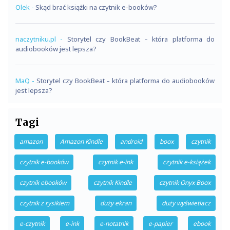
Olek
-
Skąd brać książki na czytnik e-booków?
naczytniku.pl
-
Storytel czy BookBeat – która platforma do
audiobooków jest lepsza?
MaQ
-
Storytel czy BookBeat – która platforma do audiobooków
jest lepsza?
Tagi
amazon
Amazon Kindle
android
boox
czytnik
czytnik e-booków
czytnik e-ink
czytnik e-książek
czytnik ebooków
czytnik Kindle
czytnik Onyx Boox
czytnik z rysikiem
duży ekran
duży wyświetlacz
e-czytnik
e-ink
e-notatnik
e-papier
ebook