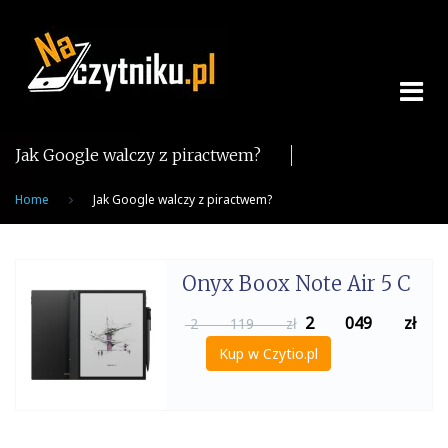
Skip
to
content
Jak Google walczy z piractwem?
Home
Jak Google walczy z piractwem?
Onyx Boox Note Air 5 C
2 049
zł
2 119 zł
Kup w Czytio.pl