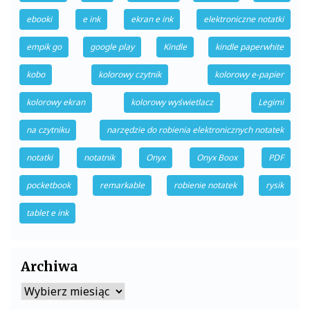
ebooki
e ink
ekran e ink
elektroniczne notatki
empik go
google play
Kindle
kindle paperwhite
kobo
kolorowy czytnik
kolorowy e-papier
kolorowy ekran
kolorowy wyświetlacz
Legimi
na czytniku
narzędzie do robienia elektronicznych notatek
notatki
notatnik
Onyx
Onyx Boox
PDF
pocketbook
remarkable
robienie notatek
rysik
tablet e ink
Archiwa
Archiwa