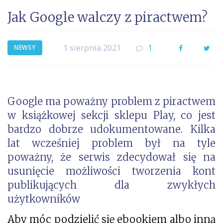
Jak Google walczy z piractwem?
1 sierpnia 2021
1
Facebook
Twi
NEWSY
Google ma poważny problem z piractwem
w książkowej sekcji sklepu Play, co jest
bardzo dobrze udokumentowane. Kilka
lat wcześniej problem był na tyle
poważny, że serwis zdecydował się na
usunięcie możliwości tworzenia kont
publikujących dla zwykłych
użytkowników
Aby móc podzielić się ebookiem albo inną