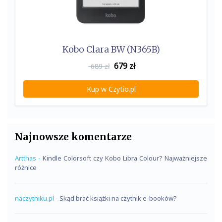
Kobo Clara BW (N365B)
679
zł
689 zł
Kup w Czytio.pl
Najnowsze komentarze
Artthas
-
Kindle Colorsoft czy Kobo Libra Colour? Najważniejsze
różnice
naczytniku.pl
-
Skąd brać książki na czytnik e-booków?