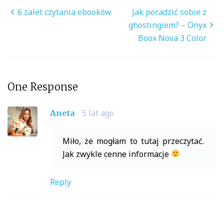
Nawigacja
6 zalet czytania ebooków
Jak poradzić sobie z
wpisu
ghostingiem? – Onyx
Boox Nova 3 Color
One Response
5 lat ago
Aneta
Miło, że mogłam to tutaj przeczytać.
Jak zwykle cenne informacje
Reply