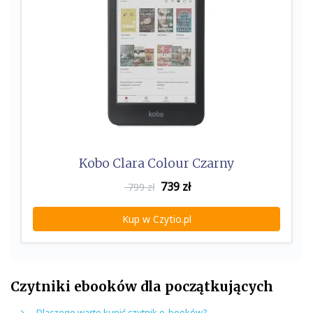
Kobo Clara Colour Czarny
739
zł
799 zł
Kup w Czytio.pl
Czytniki ebooków dla początkujących
Dlaczego warto kupić czytnik e-booków?