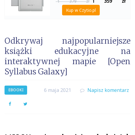
1 359
zł
1 379 zł
Kup w Czytio.pl
Odkrywaj najpopularniejsze
książki edukacyjne na
interaktywnej mapie [Open
Syllabus Galaxy]
6 maja 2021
Napisz komentarz
EBOOKI
Facebook
Twitter