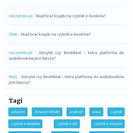
naczytniku.pl
-
Skąd brać książki na czytnik e-booków?
Olek
-
Skąd brać książki na czytnik e-booków?
naczytniku.pl
-
Storytel czy BookBeat – która platforma do
audiobooków jest lepsza?
MaQ
-
Storytel czy BookBeat – która platforma do audiobooków
jest lepsza?
Tagi
amazon
Amazon Kindle
android
boox
czytnik
czytnik e-booków
czytnik e-ink
czytnik e-książek