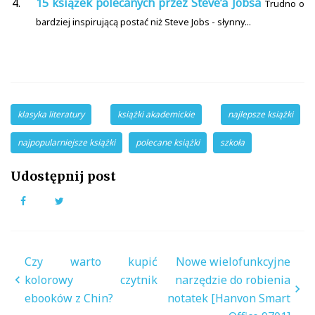
15 książek polecanych przez Steve’a Jobsa
Trudno o
bardziej inspirującą postać niż Steve Jobs - słynny...
klasyka literatury
książki akademickie
najlepsze książki
najpopularniejsze książki
polecane książki
szkoła
Udostępnij post
Facebook
Twitter
Nawigacja
Czy warto kupić
Nowe wielofunkcyjne
wpisu
kolorowy czytnik
narzędzie do robienia
ebooków z Chin?
notatek [Hanvon Smart