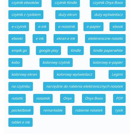
czytnik ebooków
czytnik Kindle
czytnik Onyx Boox
czytnik z rysikiem
duży ekran
duży wyświetlacz
e-czytnik
e-ink
e-notatnik
e-papier
ebook
ebooki
e ink
ekran e ink
elektroniczne notatki
empik go
google play
Kindle
kindle paperwhite
kobo
kolorowy czytnik
kolorowy e-papier
kolorowy ekran
kolorowy wyświetlacz
Legimi
na czytniku
narzędzie do robienia elektronicznych notatek
notatki
notatnik
Onyx
Onyx Boox
PDF
pocketbook
remarkable
robienie notatek
rysik
tablet e ink