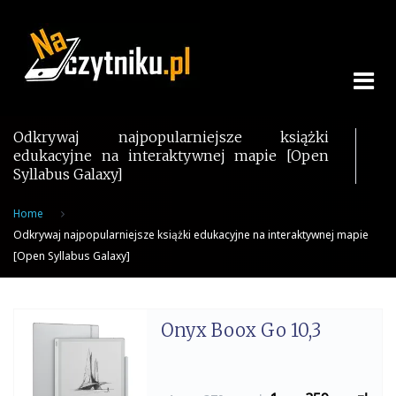
Skip
to
content
Odkrywaj najpopularniejsze książki
edukacyjne na interaktywnej mapie [Open
Syllabus Galaxy]
Home
Odkrywaj najpopularniejsze książki edukacyjne na interaktywnej mapie
[Open Syllabus Galaxy]
Onyx Boox Go 10,3