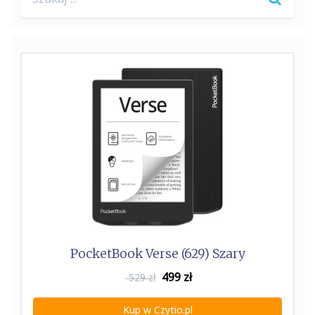
for:
PocketBook Verse (629) Szary
499
zł
529 zł
Kup w Czytio.pl