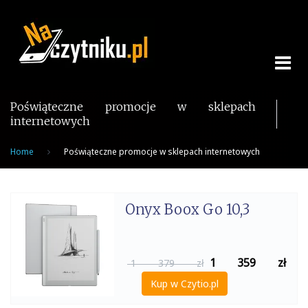
Skip
to
content
Poświąteczne promocje w sklepach
internetowych
Home
Poświąteczne promocje w sklepach internetowych
Onyx Boox Go 10,3
1 359
zł
1 379 zł
Kup w Czytio.pl