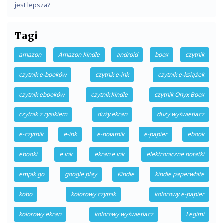
jest lepsza?
Tagi
amazon
Amazon Kindle
android
boox
czytnik
czytnik e-booków
czytnik e-ink
czytnik e-książek
czytnik ebooków
czytnik Kindle
czytnik Onyx Boox
czytnik z rysikiem
duży ekran
duży wyświetlacz
e-czytnik
e-ink
e-notatnik
e-papier
ebook
ebooki
e ink
ekran e ink
elektroniczne notatki
empik go
google play
Kindle
kindle paperwhite
kobo
kolorowy czytnik
kolorowy e-papier
kolorowy ekran
kolorowy wyświetlacz
Legimi