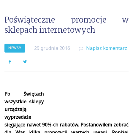
Poświąteczne promocje w
sklepach internetowych
29 grudnia 2016
Napisz komentarz
NEWSY
Facebook
Twitter
Po Świętach
wszystkie sklepy
urządzają
wyprzedaże
sięgające nawet 90%-ch rabatów. Postanowiłem zebrać
dla Was kilka propozycji wartych uwagi. Poniżej