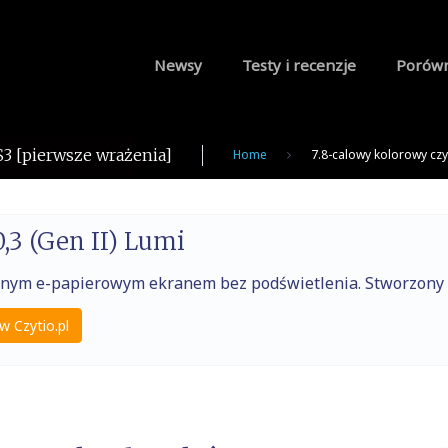
Newsy
Testy i recenzje
Porów
3 [pierwsze wrażenia]
Home
7.8-calowy kolorowy cz
,3 (Gen II) Lumi
raźnym e-papierowym ekranem bez podświetlenia. Stworzony
w Czytio.pl