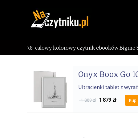
Skip
to
content
7.8-calowy kolorowy czytnik ebooków Bigme S
Onyx Boox Go 10
Ultracienki tablet z wy
1 879
zł
1 889 zł
Kup 