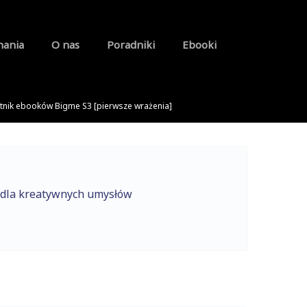
nania
O nas
Poradniki
Ebooki
ytnik ebooków Bigme S3 [pierwsze wrażenia]
 dla kreatywnych umysłów