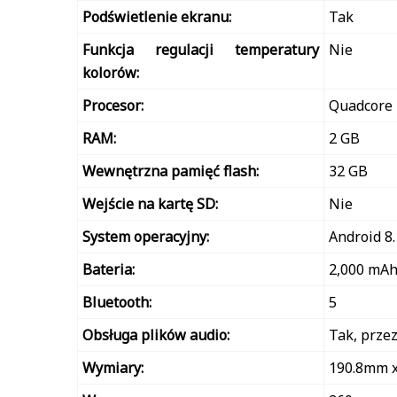
Podświetlenie ekranu:
Tak
Funkcja regulacji temperatury
Nie
kolorów:
Procesor:
Quadcore 
RAM:
2 GB
Wewnętrzna pamięć flash:
32 GB
Wejście na kartę SD:
Nie
System operacyjny:
Android 8.
Bateria:
2,000 mA
Bluetooth:
5
Obsługa plików audio:
Tak, prze
Wymiary:
190.8mm 