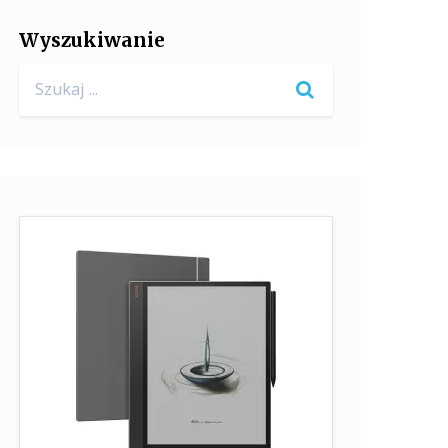
Wyszukiwanie
Search
for: