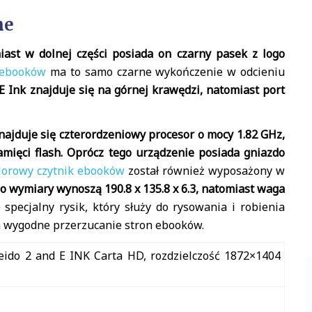
ne
ast w dolnej części posiada on czarny pasek z logo
 ebooków
ma to samo czarne wykończenie w odcieniu
E Ink znajduje się na górnej krawędzi, natomiast port
najduje się czterordzeniowy procesor o mocy 1.82 GHz,
ięci flash. Oprócz tego urządzenie posiada gniazdo
lorowy czytnik ebooków
został również wyposażony w
go wymiary wynoszą 190.8 x 135.8 x 6.3, natomiast waga
pecjalny rysik, który służy do rysowania i robienia
a wygodne przerzucanie stron ebooków.
eido 2 and E INK Carta HD, rozdzielczość 1872×1404