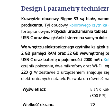
Design i parametry technicz
Krawędzie obudowy Bigme S3 są białe, natomi
producenta.
Tył obudowy
kolorowego czytnika
fortepianowym.
Przycisk uruchamiania tableta 
USB-C oraz dwa głośniki stereo na samym dole.
We wnętrzu elektronicznego czytnika książek z
2 GB pamięci RAM oraz 32 GB wewnętrznej pam
USB-C oraz baterię o pojemności 2000 mAh.
Ko
czujnik położenia, dwa mikrofony oraz Wi-Fi.
Je
220 g.
W zestawie z urządzeniem znajduje się s
elektronicznych notatek. Pozwala on również n
Wyświetlacz:
E INK Kal
(300 PPI)
Wielkość ekranu:
7.8