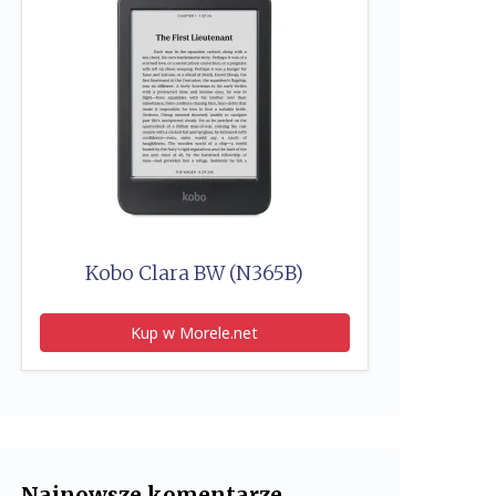
Kobo Clara BW (N365B)
Kup w Morele.net
Najnowsze komentarze