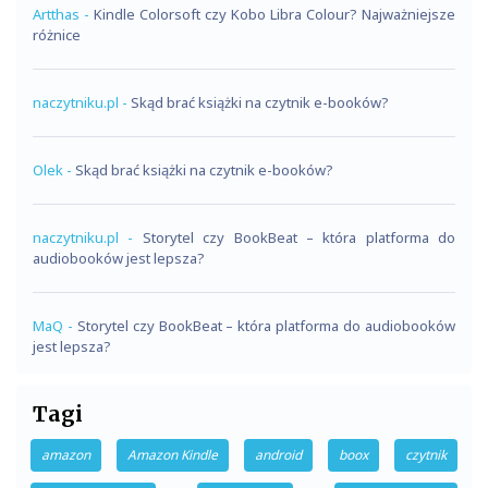
Artthas
-
Kindle Colorsoft czy Kobo Libra Colour? Najważniejsze
różnice
naczytniku.pl
-
Skąd brać książki na czytnik e-booków?
Olek
-
Skąd brać książki na czytnik e-booków?
naczytniku.pl
-
Storytel czy BookBeat – która platforma do
audiobooków jest lepsza?
MaQ
-
Storytel czy BookBeat – która platforma do audiobooków
jest lepsza?
Tagi
amazon
Amazon Kindle
android
boox
czytnik