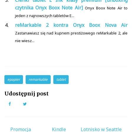
Cienki tablet E Ink klasy premium [unboxing
czytnika Onyx Boox Note Air]
Onyx Boox Note Air to
jeden z najnowszych tabletów E...
reMarkable 2 kontra Onyx Boox Nova Air
Zastanawiasz się nad kupnem prestiżowego reMarkable 2, ale
nie wiesz...
epapier
remarkable
tablet
Udostępnij post
Facebook
Twitter
Nawigacja
Promocja Kindle
Lotnisko w Seattle