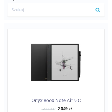
Search
for:
Onyx Boox Note Air 5 C
2 049
zł
2 119 zł