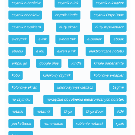
czytnik e-booków
czytnik e-ink
czytnik e-książek
czytnik ebooków
czytnik Kindle
czytnik Onyx Boox
czytnik z rysikiem
duży ekran
duży wyświetlacz
e-czytnik
e-ink
e-notatnik
e-papier
ebook
ebooki
e ink
ekran e ink
elektroniczne notatki
empik go
google play
Kindle
kindle paperwhite
kobo
kolorowy czytnik
kolorowy e-papier
kolorowy ekran
kolorowy wyświetlacz
Legimi
na czytniku
narzędzie do robienia elektronicznych notatek
notatki
notatnik
Onyx
Onyx Boox
PDF
pocketbook
remarkable
robienie notatek
rysik