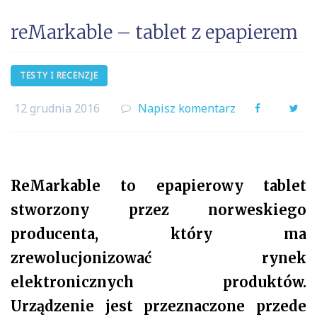
reMarkable – tablet z epapierem
TESTY I RECENZJE
12 grudnia 2016
Napisz komentarz
Facebook
Twi
ReMarkable to epapierowy tablet
stworzony przez norweskiego
producenta, który ma
zrewolucjonizować rynek
elektronicznych produktów.
Urządzenie jest przeznaczone przede