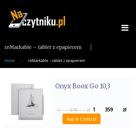
Skip
to
content
reMarkable – tablet z epapierem
Home
reMarkable – tablet z epapierem
Onyx Boox Go 10,3
1 359
zł
1 379 zł
Kup w Czytio.pl