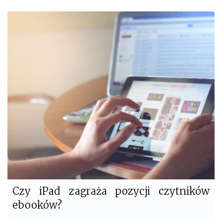
c
i
e
t
b
t
o
e
o
r
k
Czy iPad zagraża pozycji czytników
ebooków?