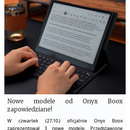
e
t
b
t
o
e
o
r
k
Nowe modele od Onyx Boox
zapowiedziane!
W czwartek (27.10.) oficjalnie Onyx Boox
zaprezentował 3 nowe modele. Przedstawione