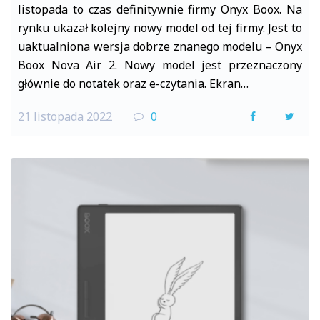
listopada to czas definitywnie firmy Onyx Boox. Na
rynku ukazał kolejny nowy model od tej firmy. Jest to
uaktualniona wersja dobrze znanego modelu – Onyx
Boox Nova Air 2. Nowy model jest przeznaczony
głównie do notatek oraz e-czytania. Ekran…
21 listopada 2022
0
F
T
a
w
c
i
e
t
b
t
o
e
o
r
k