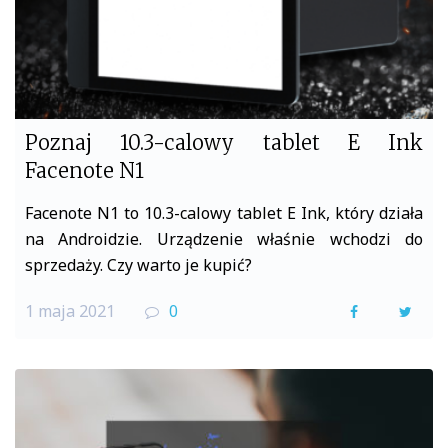
Poznaj 10.3-calowy tablet E Ink
Facenote N1
Facenote N1 to 10.3-calowy tablet E Ink, który działa
na Androidzie. Urządzenie właśnie wchodzi do
sprzedaży. Czy warto je kupić?
1 maja 2021
0
F
T
a
w
c
i
e
t