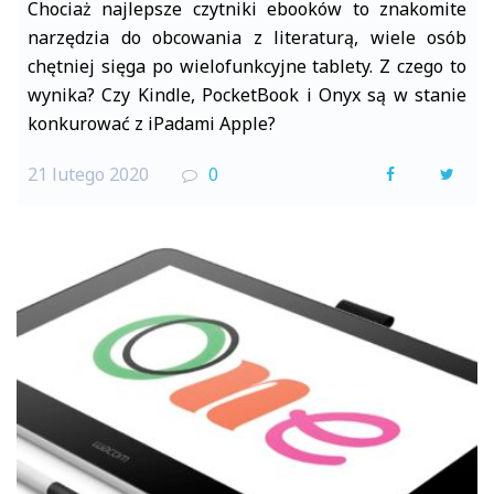
Chociaż najlepsze czytniki ebooków to znakomite
narzędzia do obcowania z literaturą, wiele osób
chętniej sięga po wielofunkcyjne tablety. Z czego to
wynika? Czy Kindle, PocketBook i Onyx są w stanie
konkurować z iPadami Apple?
21 lutego 2020
0
F
T
a
w
c
i
e
t
b
t
o
e
o
r
k