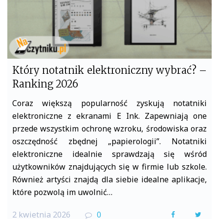
Który notatnik elektroniczny wybrać? –
Ranking 2026
Coraz większą popularność zyskują notatniki
elektroniczne z ekranami E Ink. Zapewniają one
przede wszystkim ochronę wzroku, środowiska oraz
oszczędność zbędnej „papierologii”. Notatniki
elektroniczne idealnie sprawdzają się wśród
użytkowników znajdujących się w firmie lub szkole.
Również artyści znajdą dla siebie idealne aplikacje,
które pozwolą im uwolnić…
2 kwietnia 2026
0
F
T