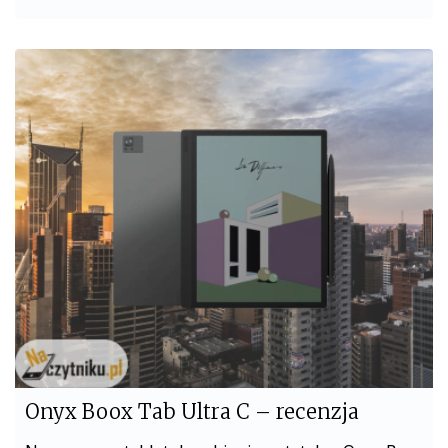
a
w
c
i
e
t
b
t
o
e
o
r
k
Onyx Boox Tab Ultra C – recenzja