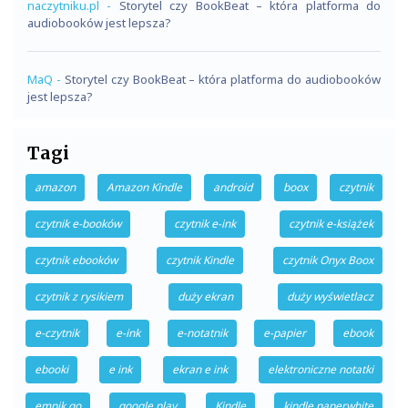
naczytniku.pl
-
Storytel czy BookBeat – która platforma do
audiobooków jest lepsza?
MaQ
-
Storytel czy BookBeat – która platforma do audiobooków
jest lepsza?
Tagi
amazon
Amazon Kindle
android
boox
czytnik
czytnik e-booków
czytnik e-ink
czytnik e-książek
czytnik ebooków
czytnik Kindle
czytnik Onyx Boox
czytnik z rysikiem
duży ekran
duży wyświetlacz
e-czytnik
e-ink
e-notatnik
e-papier
ebook
ebooki
e ink
ekran e ink
elektroniczne notatki
empik go
google play
Kindle
kindle paperwhite