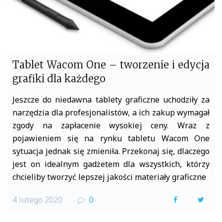
Tablet Wacom One – tworzenie i edycja
grafiki dla każdego
Jeszcze do niedawna tablety graficzne uchodziły za
narzędzia dla profesjonalistów, a ich zakup wymagał
zgody na zapłacenie wysokiej ceny. Wraz z
pojawieniem się na rynku tabletu Wacom One
sytuacja jednak się zmieniła. Przekonaj się, dlaczego
jest on idealnym gadżetem dla wszystkich, którzy
chcieliby tworzyć lepszej jakości materiały graficzne
4 lutego 2020
0
F
T
a
w