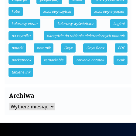
kobo
kolorowy czytnik
kolorowy e-papier
kolorowy ekran
kolorowy wyświetlacz
Legimi
na czytniku
narzędzie do robienia elektronicznych notatek
notatki
notatnik
Onyx
Onyx Boox
PDF
pocketbook
remarkable
robienie notatek
rysik
tablet e ink
Archiwa
Archiwa