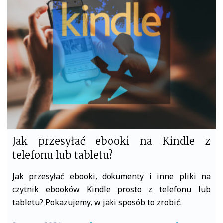
b
t
o
e
o
r
k
Jak przesyłać ebooki na Kindle z
telefonu lub tabletu?
Jak przesyłać ebooki, dokumenty i inne pliki na
czytnik ebooków Kindle prosto z telefonu lub
tabletu? Pokazujemy, w jaki sposób to zrobić.