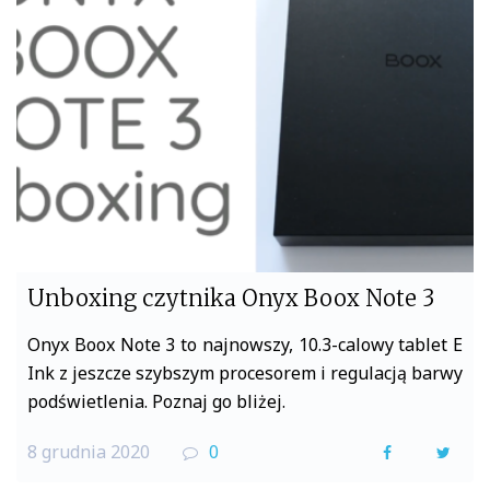
o
e
o
r
k
Unboxing czytnika Onyx Boox Note 3
Onyx Boox Note 3 to najnowszy, 10.3-calowy tablet E
Ink z jeszcze szybszym procesorem i regulacją barwy
podświetlenia. Poznaj go bliżej.
8 grudnia 2020
0
F
T
a
w