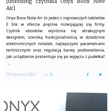
[unboxing czytnika Onyx Boox Note
Air]
Onyx Boox Note Air to jeden z najnowszych tabletów
E Ink w ofercie prężnie rozwijającej się firmy.
Czytnik ebooków wyróżnia się atrakcyjnym
designem, szeroką funkcjonalnością w dziedzinie
elektronicznych notatek, najlepszymi parametrami
technicznymi oraz regulacją barwy podświetlenia.
Jak urządzenie prezentuje się po wyjęciu z pudełka?
…
20 stycznia 2021
0
F
T
a
w
c
i
e
t
b
t