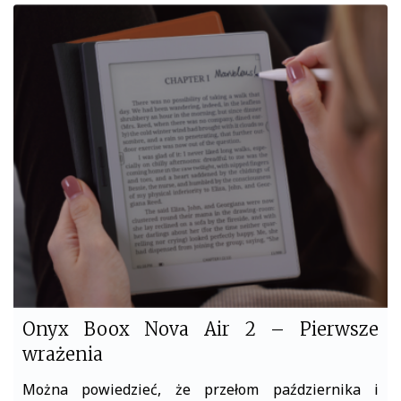
c
i
e
t
b
t
o
e
o
r
k
Onyx Boox Nova Air 2 – Pierwsze
wrażenia
Można powiedzieć, że przełom października i