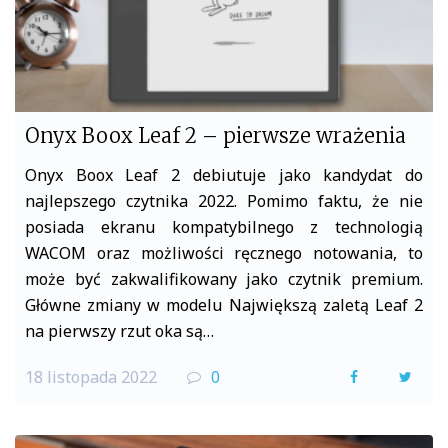
Onyx Boox Leaf 2 – pierwsze wrażenia
Onyx Boox Leaf 2 debiutuje jako kandydat do
najlepszego czytnika 2022. Pomimo faktu, że nie
posiada ekranu kompatybilnego z technologią
WACOM oraz możliwości ręcznego notowania, to
może być zakwalifikowany jako czytnik premium.
Główne zmiany w modelu Największą zaletą Leaf 2
na pierwszy rzut oka są…
18 listopada 2022
0
F
T
a
w
c
i