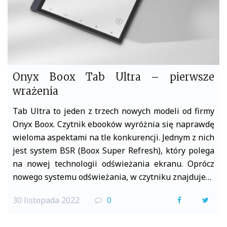
Onyx Boox Tab Ultra – pierwsze
wrażenia
Tab Ultra to jeden z trzech nowych modeli od firmy
Onyx Boox. Czytnik ebooków wyróżnia się naprawdę
wieloma aspektami na tle konkurencji. Jednym z nich
jest system BSR (Boox Super Refresh), który polega
na nowej technologii odświeżania ekranu. Oprócz
nowego systemu odświeżania, w czytniku znajduje…
30 listopada 2022
0
F
T
a
w