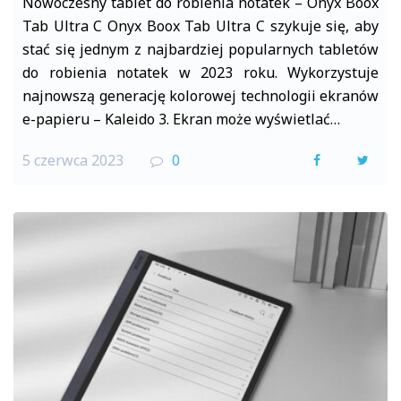
Nowoczesny tablet do robienia notatek – Onyx Boox
Tab Ultra C Onyx Boox Tab Ultra C szykuje się, aby
stać się jednym z najbardziej popularnych tabletów
do robienia notatek w 2023 roku. Wykorzystuje
najnowszą generację kolorowej technologii ekranów
e-papieru – Kaleido 3. Ekran może wyświetlać…
5 czerwca 2023
0
F
T
a
w
c
i
e
t
b
t
o
e
o
r
k