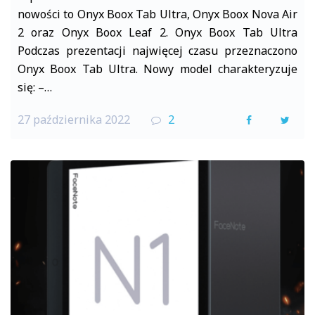
nowości to Onyx Boox Tab Ultra, Onyx Boox Nova Air
2 oraz Onyx Boox Leaf 2. Onyx Boox Tab Ultra
Podczas prezentacji najwięcej czasu przeznaczono
Onyx Boox Tab Ultra. Nowy model charakteryzuje
się: –…
27 października 2022
2
F
T
a
w
c
i
e
t
b
t
o
e
o
r
k