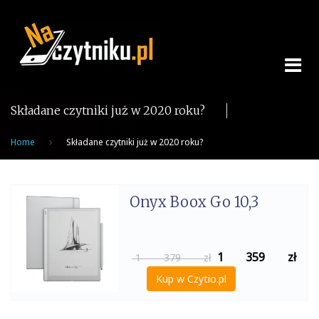
Skip
to
content
Składane czytniki już w 2020 roku?
Home
Składane czytniki już w 2020 roku?
Onyx Boox Go 10,3
1 359
zł
1 379 zł
Kup w Czytio.pl