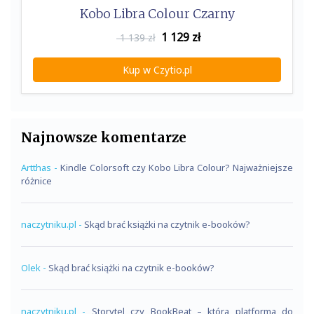
Kobo Libra Colour Czarny
1 129
zł
1 139 zł
Kup w Czytio.pl
Najnowsze komentarze
Artthas
-
Kindle Colorsoft czy Kobo Libra Colour? Najważniejsze
różnice
naczytniku.pl
-
Skąd brać książki na czytnik e-booków?
Olek
-
Skąd brać książki na czytnik e-booków?
naczytniku.pl
-
Storytel czy BookBeat – która platforma do