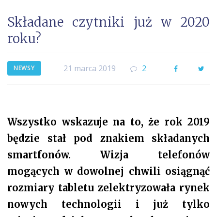
Składane czytniki już w 2020
roku?
21 marca 2019
2
Facebook
Twi
NEWSY
Wszystko wskazuje na to, że rok 2019
będzie stał pod znakiem składanych
smartfonów. Wizja telefonów
mogących w dowolnej chwili osiągnąć
rozmiary tabletu zelektryzowała rynek
nowych technologii i już tylko