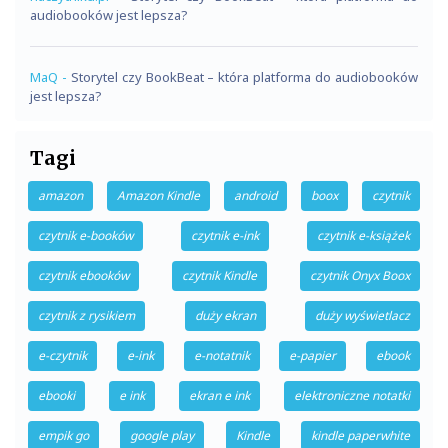
audiobooków jest lepsza?
MaQ
-
Storytel czy BookBeat – która platforma do audiobooków
jest lepsza?
Tagi
amazon
Amazon Kindle
android
boox
czytnik
czytnik e-booków
czytnik e-ink
czytnik e-książek
czytnik ebooków
czytnik Kindle
czytnik Onyx Boox
czytnik z rysikiem
duży ekran
duży wyświetlacz
e-czytnik
e-ink
e-notatnik
e-papier
ebook
ebooki
e ink
ekran e ink
elektroniczne notatki
empik go
google play
Kindle
kindle paperwhite