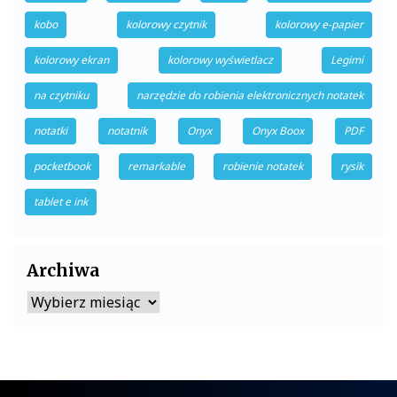
kobo
kolorowy czytnik
kolorowy e-papier
kolorowy ekran
kolorowy wyświetlacz
Legimi
na czytniku
narzędzie do robienia elektronicznych notatek
notatki
notatnik
Onyx
Onyx Boox
PDF
pocketbook
remarkable
robienie notatek
rysik
tablet e ink
Archiwa
Archiwa