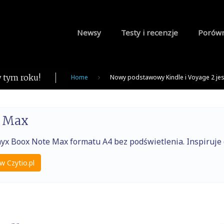
Newsy
Testy i recenzje
Porów
 tym roku!
Home
Nowy podstawowy Kindle i Voyage 2 jes
e Max
nyx Boox Note Max formatu A4 bez podświetlenia. Inspiruj
w Czytio.pl