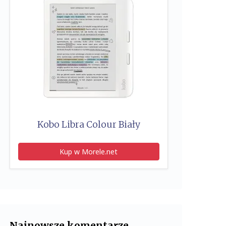
Kobo Libra Colour Biały
Kup w Morele.net
Najnowsze komentarze