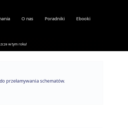
nania
O nas
Poradniki
Ebooki
zcze w tym roku!
e do przełamywania schematów.