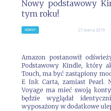
Nowy podstawowy Kind
tym roku!
27 marca 2019
NEWSY
Amazon postanowił odśwież
Podstawowy Kindle, który a
Touch, ma być zastąpiony mo
E Ink Carta, zamiast Pearl.
Voyage ma mieć swoją kontyn
będzie wyglądał identyczn
wyposażony w dodatkowe uleps