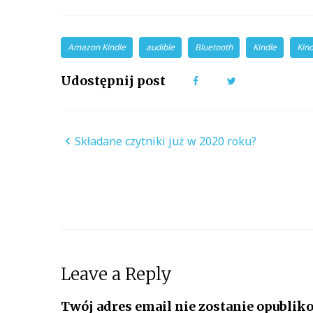
Amazon Kindle
audible
Bluetooth
Kindle
Kin
Udostępnij post
Facebook
Twitter
Nawigacja
Składane czytniki już w 2020 roku?
wpisu
Leave a Reply
Twój adres email nie zostanie opublik