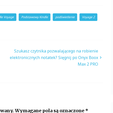
dle Voyage
Podstawowy Kindle
podświetlenie
Voyage 2
Szukasz czytnika pozwalającego na robienie
elektronicznych notatek? Sięgnij po Onyx Boox
Max 2 PRO
owany.
Wymagane pola są oznaczone
*