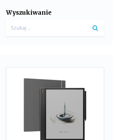
Wyszukiwanie
Search
for: