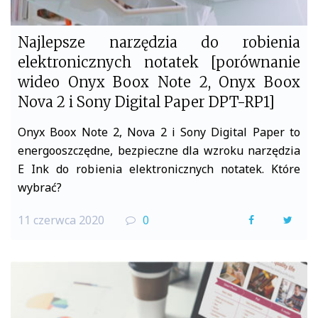
Najlepsze narzędzia do robienia
elektronicznych notatek [porównanie
wideo Onyx Boox Note 2, Onyx Boox
Nova 2 i Sony Digital Paper DPT-RP1]
Onyx Boox Note 2, Nova 2 i Sony Digital Paper to
energooszczędne, bezpieczne dla wzroku narzędzia
E Ink do robienia elektronicznych notatek. Które
wybrać?
11 czerwca 2020
0
F
T
a
w
c
i
e
t