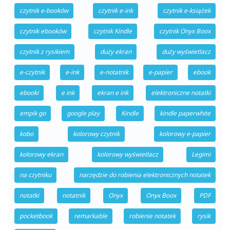
czytnik e-booków
czytnik e-ink
czytnik e-książek
czytnik ebooków
czytnik Kindle
czytnik Onyx Boox
czytnik z rysikiem
duży ekran
duży wyświetlacz
e-czytnik
e-ink
e-notatnik
e-papier
ebook
ebooki
e ink
ekran e ink
elektroniczne notatki
empik go
google play
Kindle
kindle paperwhite
kobo
kolorowy czytnik
kolorowy e-papier
kolorowy ekran
kolorowy wyświetlacz
Legimi
na czytniku
narzędzie do robienia elektronicznych notatek
notatki
notatnik
Onyx
Onyx Boox
PDF
pocketbook
remarkable
robienie notatek
rysik