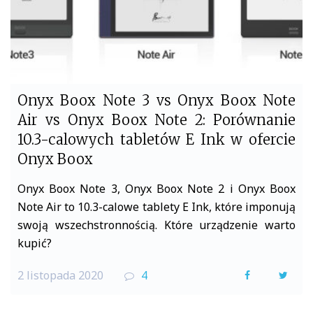
Onyx Boox Note 3 vs Onyx Boox Note
Air vs Onyx Boox Note 2: Porównanie
10.3-calowych tabletów E Ink w ofercie
Onyx Boox
Onyx Boox Note 3, Onyx Boox Note 2 i Onyx Boox
Note Air to 10.3-calowe tablety E Ink, które imponują
swoją wszechstronnością. Które urządzenie warto
kupić?
2 listopada 2020
4
F
T
a
w