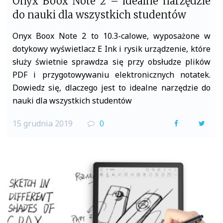
Onyx Boox Note 2 – idealne narzędzie
do nauki dla wszystkich studentów
Onyx Boox Note 2 to 10.3-calowe, wyposażone w
dotykowy wyświetlacz E Ink i rysik urządzenie, które
służy świetnie sprawdza się przy obsłudze plików
PDF i przygotowywaniu elektronicznych notatek.
Dowiedz się, dlaczego jest to idealne narzędzie do
nauki dla wszystkich studentów
15 grudnia 2019
0
F
T
a
w
c
i
e
t
b
t
o
e