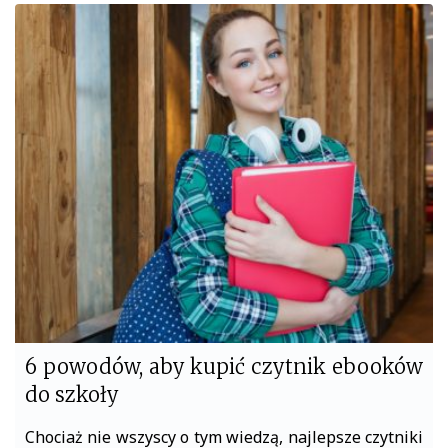
c
i
e
t
b
t
o
e
o
r
k
6 powodów, aby kupić czytnik ebooków
do szkoły
Chociaż nie wszyscy o tym wiedzą, najlepsze czytniki