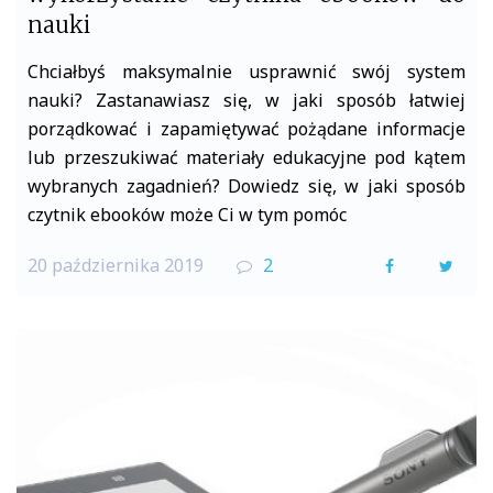
nauki
Chciałbyś maksymalnie usprawnić swój system
nauki? Zastanawiasz się, w jaki sposób łatwiej
porządkować i zapamiętywać pożądane informacje
lub przeszukiwać materiały edukacyjne pod kątem
wybranych zagadnień? Dowiedz się, w jaki sposób
czytnik ebooków może Ci w tym pomóc
20 października 2019
2
F
T
a
w
c
i
e
t
b
t
o
e