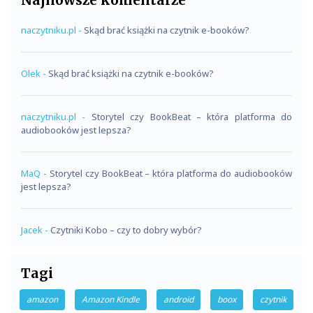
Najnowsze komentarze
naczytniku.pl
-
Skąd brać książki na czytnik e-booków?
Olek
-
Skąd brać książki na czytnik e-booków?
naczytniku.pl
-
Storytel czy BookBeat – która platforma do
audiobooków jest lepsza?
MaQ
-
Storytel czy BookBeat – która platforma do audiobooków
jest lepsza?
Jacek
-
Czytniki Kobo – czy to dobry wybór?
Tagi
amazon
Amazon Kindle
android
boox
czytnik