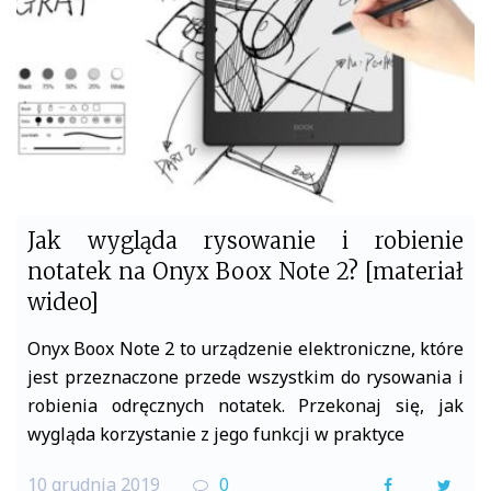
o
r
k
Jak wygląda rysowanie i robienie
notatek na Onyx Boox Note 2? [materiał
wideo]
Onyx Boox Note 2 to urządzenie elektroniczne, które
jest przeznaczone przede wszystkim do rysowania i
robienia odręcznych notatek. Przekonaj się, jak
wygląda korzystanie z jego funkcji w praktyce
10 grudnia 2019
0
F
T