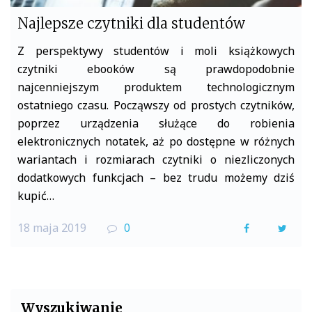
Najlepsze czytniki dla studentów
Z perspektywy studentów i moli książkowych
czytniki ebooków są prawdopodobnie
najcenniejszym produktem technologicznym
ostatniego czasu. Począwszy od prostych czytników,
poprzez urządzenia służące do robienia
elektronicznych notatek, aż po dostępne w różnych
wariantach i rozmiarach czytniki o niezliczonych
dodatkowych funkcjach – bez trudu możemy dziś
kupić…
18 maja 2019
0
F
T
a
w
c
i
e
t
Wyszukiwanie