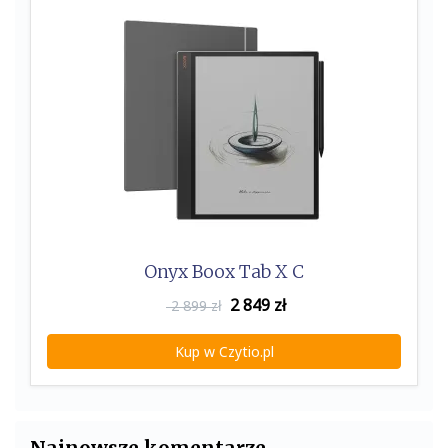
Onyx Boox Tab X C
2 849
zł
2 899 zł
Kup w Czytio.pl