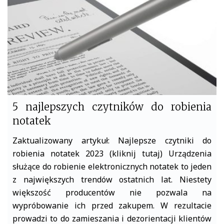
o
r
k
5 najlepszych czytników do robienia
notatek
Zaktualizowany artykuł: Najlepsze czytniki do
robienia notatek 2023 (kliknij tutaj) Urządzenia
służące do robienie elektronicznych notatek to jeden
z największych trendów ostatnich lat. Niestety
większość producentów nie pozwala na
wypróbowanie ich przed zakupem. W rezultacie
prowadzi to do zamieszania i dezorientacji klientów