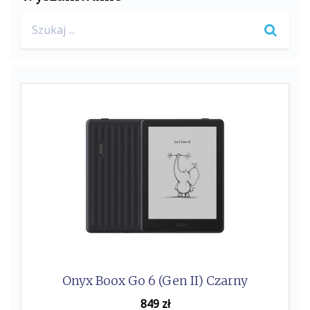
b
t
Search
o
e
for:
o
r
k
Onyx Boox Go 6 (Gen II) Czarny
849
zł