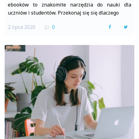
ebooków to znakomite narzędzia do nauki dla
uczniów i studentów. Przekonaj się się dlaczego
2 lipca 2020
0
F
T
a
w
c
i
e
t
b
t
o
e
o
r
k