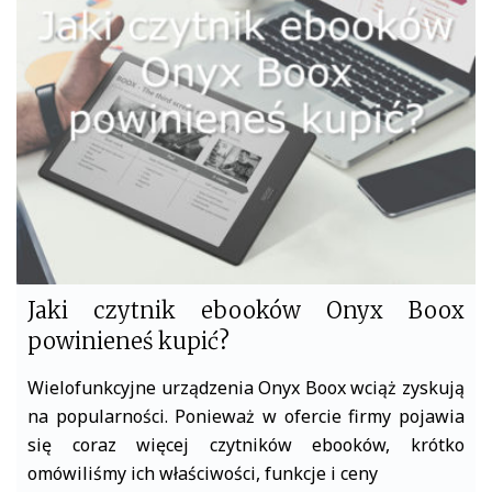
b
t
o
e
o
r
k
Jaki czytnik ebooków Onyx Boox
powinieneś kupić?
Wielofunkcyjne urządzenia Onyx Boox wciąż zyskują
na popularności. Ponieważ w ofercie firmy pojawia
się coraz więcej czytników ebooków, krótko
omówiliśmy ich właściwości, funkcje i ceny