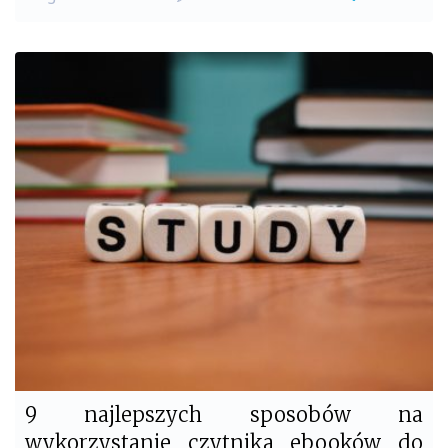
a
w
c
i
e
t
b
t
o
e
o
r
k
9 najlepszych sposobów na
wykorzystanie czytnika ebooków do