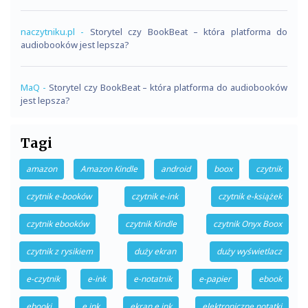
naczytniku.pl
-
Storytel czy BookBeat – która platforma do
audiobooków jest lepsza?
MaQ
-
Storytel czy BookBeat – która platforma do audiobooków
jest lepsza?
Tagi
amazon
Amazon Kindle
android
boox
czytnik
czytnik e-booków
czytnik e-ink
czytnik e-książek
czytnik ebooków
czytnik Kindle
czytnik Onyx Boox
czytnik z rysikiem
duży ekran
duży wyświetlacz
e-czytnik
e-ink
e-notatnik
e-papier
ebook
ebooki
e ink
ekran e ink
elektroniczne notatki