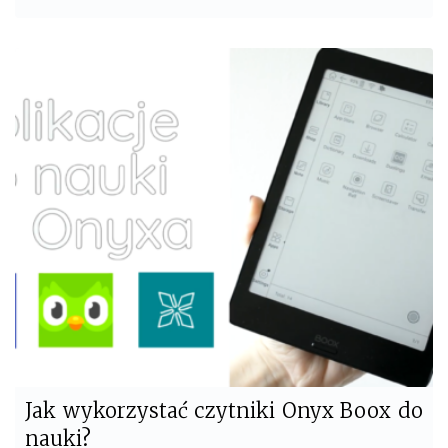
a
w
c
i
e
t
b
t
o
e
o
r
k
Jak wykorzystać czytniki Onyx Boox do
nauki?