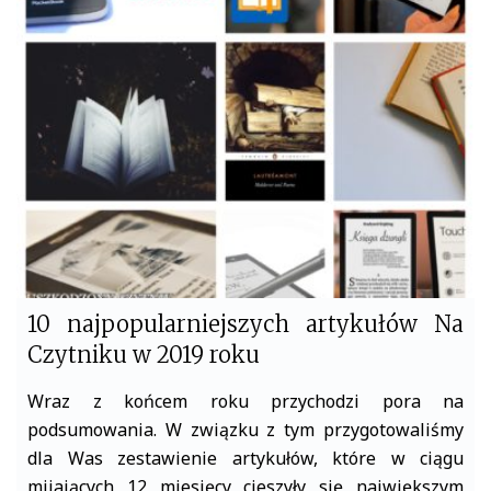
b
t
o
e
o
r
k
10 najpopularniejszych artykułów Na
Czytniku w 2019 roku
Wraz z końcem roku przychodzi pora na
podsumowania. W związku z tym przygotowaliśmy
dla Was zestawienie artykułów, które w ciągu
mijających 12 miesięcy cieszyły się największym