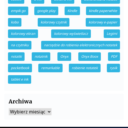
empik go
google play
Kindle
kindle paperwhite
kobo
kolorowy czytnik
kolorowy e-papier
kolorowy ekran
kolorowy wyświetlacz
Legimi
na czytniku
narzędzie do robienia elektronicznych notatek
notatki
notatnik
Onyx
Onyx Boox
PDF
pocketbook
remarkable
robienie notatek
rysik
tablet e ink
Archiwa
Archiwa