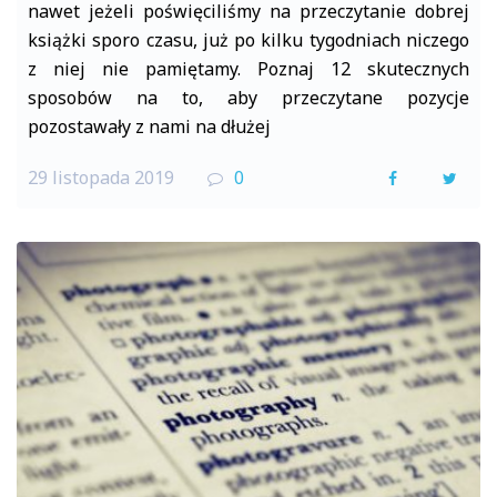
nawet jeżeli poświęciliśmy na przeczytanie dobrej
książki sporo czasu, już po kilku tygodniach niczego
z niej nie pamiętamy. Poznaj 12 skutecznych
sposobów na to, aby przeczytane pozycje
pozostawały z nami na dłużej
29 listopada 2019
0
F
T
a
w
c
i
e
t
b
t
o
e
o
r
k