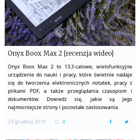
Onyx Boox Max 2 [recenzja wideo]
Onyx Boox Max 2 to 13.3-calowe, wielofunkcyjne
urządzenie do nauki i pracy, które świetnie nadaje
się do tworzenia elektronicznych notatek, pracy z
plikami PDF, a także przeglądania czasopism i
dokumentów. Dowiedz się, jakie są jego
najmocniejsze strony i pozostałe zastosowania
23 grudnia 2019
0
F
T
a
w