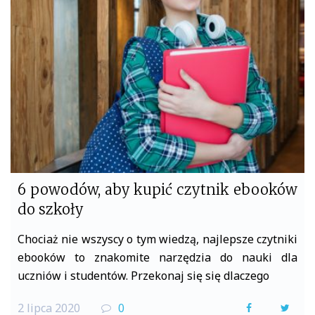
o
e
o
r
k
6 powodów, aby kupić czytnik ebooków
do szkoły
Chociaż nie wszyscy o tym wiedzą, najlepsze czytniki
ebooków to znakomite narzędzia do nauki dla
uczniów i studentów. Przekonaj się się dlaczego
2 lipca 2020
0
F
T