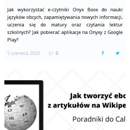
Jak wykorzystać e-czytniki Onyx Boox do nauki
języków obcych, zapamiętywania nowych informacji,
uczenia się do matury oraz czytania lektur
szkolnych? Jak pobierać aplikacje na Onyxy z Google
Play?
5 czerwca 2020
0
F
T
a
w
c
i
e
t
b
t
o
e
o
r
k