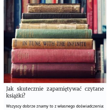
c
i
e
t
b
t
o
e
o
r
k
Jak skutecznie zapamiętywać czytane
książki?
Wszyscy dobrze znamy to z własnego doświadczenia: