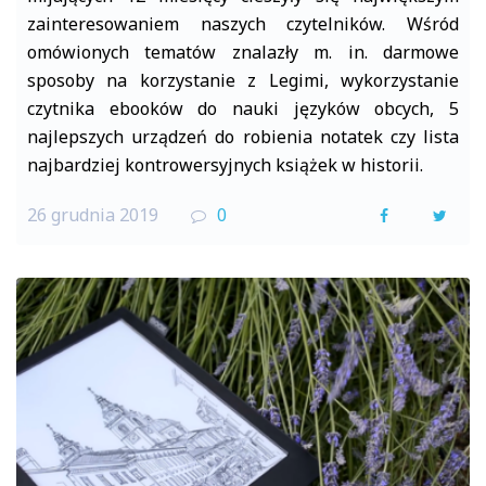
zainteresowaniem naszych czytelników. Wśród
omówionych tematów znalazły m. in. darmowe
sposoby na korzystanie z Legimi, wykorzystanie
czytnika ebooków do nauki języków obcych, 5
najlepszych urządzeń do robienia notatek czy lista
najbardziej kontrowersyjnych książek w historii.
26 grudnia 2019
0
F
T
a
w
c
i
e
t
b
t
o
e
o
r
k