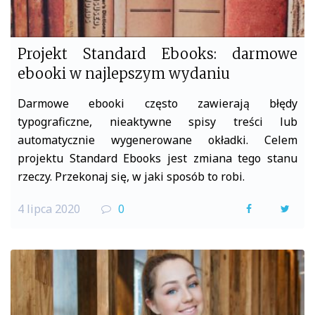
Projekt Standard Ebooks: darmowe
ebooki w najlepszym wydaniu
Darmowe ebooki często zawierają błędy
typograficzne, nieaktywne spisy treści lub
automatycznie wygenerowane okładki. Celem
projektu Standard Ebooks jest zmiana tego stanu
rzeczy. Przekonaj się, w jaki sposób to robi.
4 lipca 2020
0
F
T
a
w
c
i
e
t
b
t