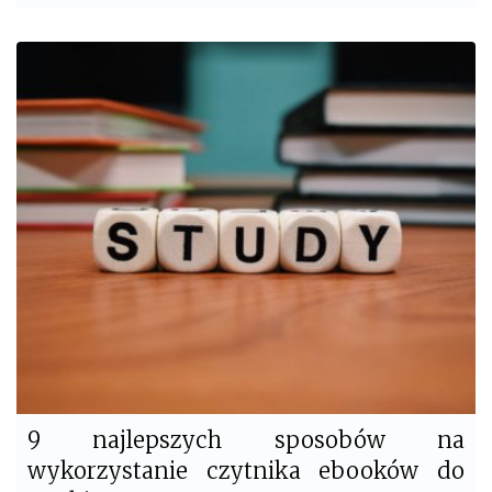
a
w
c
i
e
t
b
t
o
e
o
r
k
9 najlepszych sposobów na
wykorzystanie czytnika ebooków do