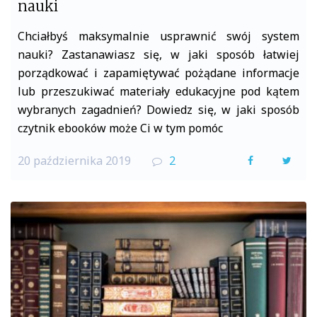
nauki
Chciałbyś maksymalnie usprawnić swój system
nauki? Zastanawiasz się, w jaki sposób łatwiej
porządkować i zapamiętywać pożądane informacje
lub przeszukiwać materiały edukacyjne pod kątem
wybranych zagadnień? Dowiedz się, w jaki sposób
czytnik ebooków może Ci w tym pomóc
20 października 2019
2
F
T
a
w
c
i
e
t
b
t
o
e
o
r