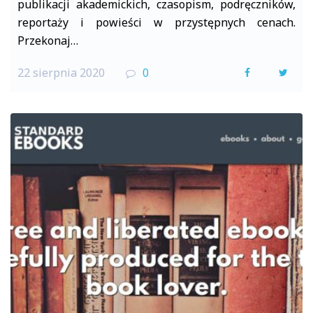
publikacji akademickich, czasopism, podręczników,
reportaży i powieści w przystępnych cenach.
Przekonaj…
22 sierpnia 2020
0
F
T
a
w
c
i
e
t
b
t
o
e
o
r
k