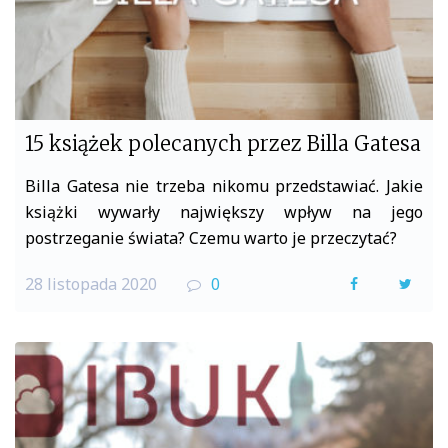
15 książek polecanych przez Billa Gatesa
Billa Gatesa nie trzeba nikomu przedstawiać. Jakie
książki wywarły największy wpływ na jego
postrzeganie świata? Czemu warto je przeczytać?
28 listopada 2020
0
F
T
a
w
c
i
e
t
b
t