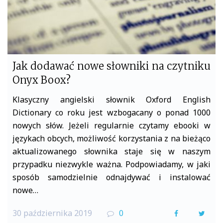
Jak dodawać nowe słowniki na czytniku
Onyx Boox?
Klasyczny angielski słownik Oxford English
Dictionary co roku jest wzbogacany o ponad 1000
nowych słów. Jeżeli regularnie czytamy ebooki w
językach obcych, możliwość korzystania z na bieżąco
aktualizowanego słownika staje się w naszym
przypadku niezwykle ważna. Podpowiadamy, w jaki
sposób samodzielnie odnajdywać i instalować
nowe…
30 października 2019
0
F
T