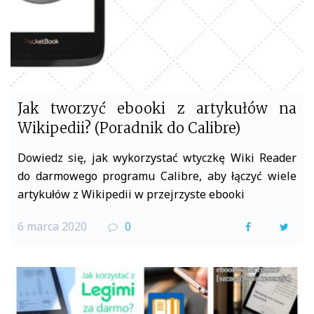
Jak tworzyć ebooki z artykułów na
Wikipedii? (Poradnik do Calibre)
Dowiedz się, jak wykorzystać wtyczkę Wiki Reader
do darmowego programu Calibre, aby łączyć wiele
artykułów z Wikipedii w przejrzyste ebooki
6 marca 2020
0
F
T
a
w
c
i
e
t