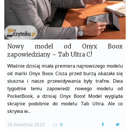
Nowy model od Onyx Boox
zapowiedziany – Tab Ultra C!
Właśnie dzisiaj miała premiera najnowszego modelu
od marki Onyx Boox. Cisza przed burzą okazała się
słuszna i nasze przewidywania były trafne. Dwa
tygodnie temu zapowiedź nowego modelu od
PocketBook, a dzisiaj Onyx Boox! Model wygląda
skrajnie podobnie do modelu Tab Ultra. Ale co
skrywa w…
26 kwietnia 2023
0
F
T