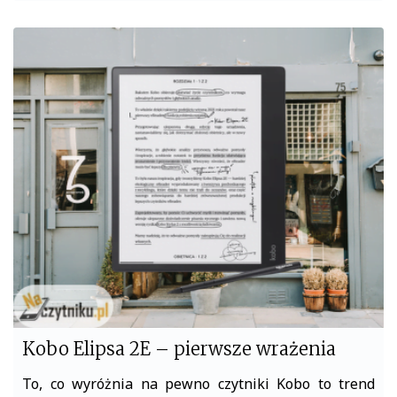
a
w
c
i
e
t
b
t
o
e
o
r
k
Kobo Elipsa 2E – pierwsze wrażenia
To, co wyróżnia na pewno czytniki Kobo to trend