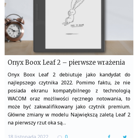
k
Onyx Boox Leaf 2 – pierwsze wrażenia
Onyx Boox Leaf 2 debiutuje jako kandydat do
najlepszego czytnika 2022. Pomimo faktu, że nie
posiada ekranu kompatybilnego z technologią
WACOM oraz możliwości ręcznego notowania, to
może być zakwalifikowany jako czytnik premium.
Główne zmiany w modelu Największą zaletą Leaf 2
na pierwszy rzut oka są…
18 listopada 2022
0
F
T