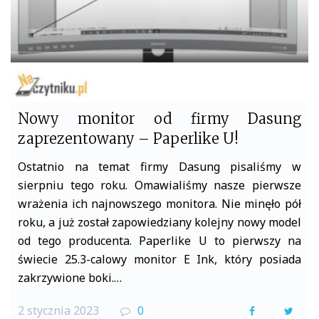
Nowy monitor od firmy Dasung
zaprezentowany – Paperlike U!
Ostatnio na temat firmy Dasung pisaliśmy w
sierpniu tego roku. Omawialiśmy nasze pierwsze
wrażenia ich najnowszego monitora. Nie minęło pół
roku, a już został zapowiedziany kolejny nowy model
od tego producenta. Paperlike U to pierwszy na
świecie 25.3-calowy monitor E Ink, który posiada
zakrzywione boki.…
2 stycznia 2023
0
F
T