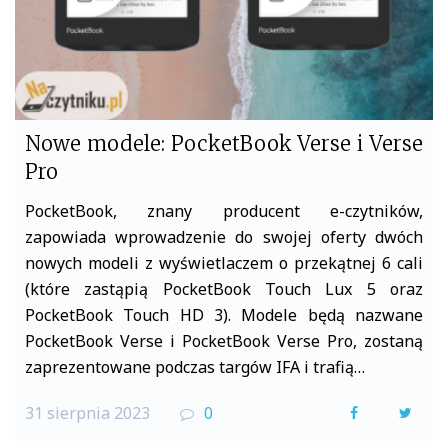
Nowe modele: PocketBook Verse i Verse
Pro
PocketBook, znany producent e-czytników,
zapowiada wprowadzenie do swojej oferty dwóch
nowych modeli z wyświetlaczem o przekątnej 6 cali
(które zastąpią PocketBook Touch Lux 5 oraz
PocketBook Touch HD 3). Modele będą nazwane
PocketBook Verse i PocketBook Verse Pro, zostaną
zaprezentowane podczas targów IFA i trafią…
31 sierpnia 2023
0
F
T
a
w