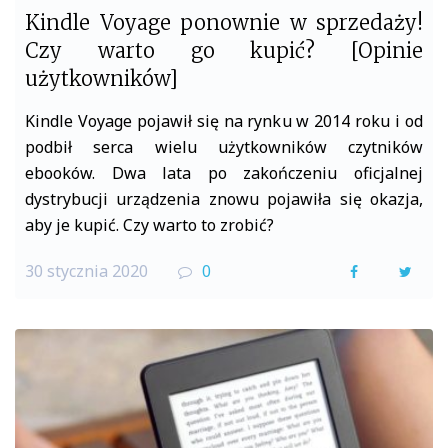
Kindle Voyage ponownie w sprzedaży!
Czy warto go kupić? [Opinie
użytkowników]
Kindle Voyage pojawił się na rynku w 2014 roku i od
podbił serca wielu użytkowników czytników
ebooków. Dwa lata po zakończeniu oficjalnej
dystrybucji urządzenia znowu pojawiła się okazja,
aby je kupić. Czy warto to zrobić?
30 stycznia 2020
0
F
T
a
w
c
i
e
t
b
t
o
e