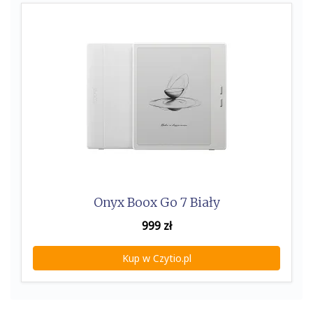
k
Onyx Boox Go 7 Biały
999
zł
Kup w Czytio.pl