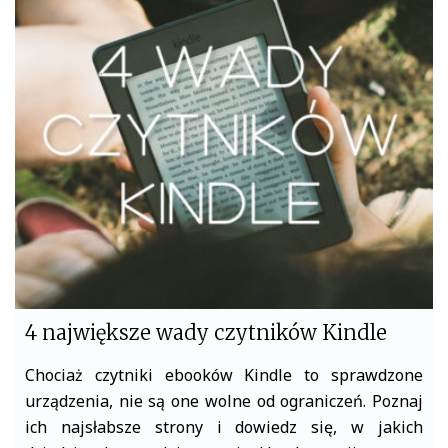
e
t
b
t
o
e
o
r
k
4 największe wady czytników Kindle
Chociaż czytniki ebooków Kindle to sprawdzone
urządzenia, nie są one wolne od ograniczeń. Poznaj
ich najsłabsze strony i dowiedz się, w jakich