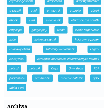
czytnik z rysikiem
duży ekran
duży wyświetlacz
e-czytnik
e-ink
e-notatnik
e-papier
ebook
ebooki
e ink
ekran e ink
elektroniczne notatki
empik go
google play
Kindle
kindle paperwhite
kobo
kolorowy czytnik
kolorowy e-papier
kolorowy ekran
kolorowy wyświetlacz
Legimi
na czytniku
narzędzie do robienia elektronicznych notatek
notatki
notatnik
Onyx
Onyx Boox
PDF
pocketbook
remarkable
robienie notatek
rysik
tablet e ink
Archiwa