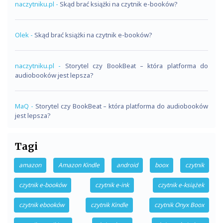
naczytniku.pl
-
Skąd brać książki na czytnik e-booków?
Olek
-
Skąd brać książki na czytnik e-booków?
naczytniku.pl
-
Storytel czy BookBeat – która platforma do
audiobooków jest lepsza?
MaQ
-
Storytel czy BookBeat – która platforma do audiobooków
jest lepsza?
Tagi
amazon
Amazon Kindle
android
boox
czytnik
czytnik e-booków
czytnik e-ink
czytnik e-książek
czytnik ebooków
czytnik Kindle
czytnik Onyx Boox