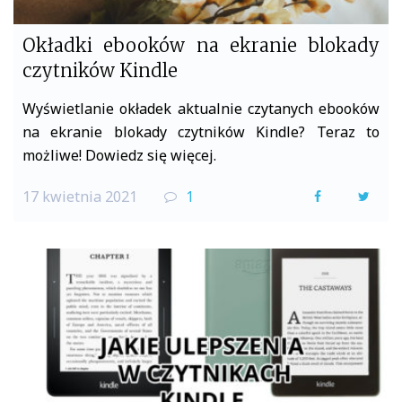
Okładki ebooków na ekranie blokady
czytników Kindle
Wyświetlanie okładek aktualnie czytanych ebooków
na ekranie blokady czytników Kindle? Teraz to
możliwe! Dowiedz się więcej.
17 kwietnia 2021
1
F
T
a
w
c
i
e
t
b
t
o
e
o
r