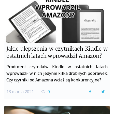
k
Jakie ulepszenia w czytnikach Kindle w
ostatnich latach wprowadził Amazon?
Producent czytników Kindle w ostatnich latach
wprowadził w nich jedynie kilka drobnych poprawek.
Czy czytniki od Amazona wciąż są konkurencyjne?
13 marca 2021
0
F
T
a
w
c
i