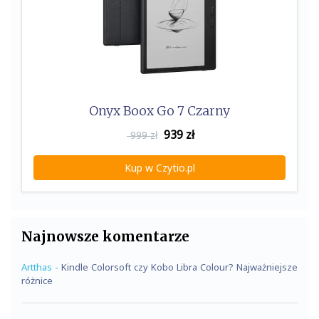
Onyx Boox Go 7 Czarny
939
zł
999 zł
Kup w Czytio.pl
Najnowsze komentarze
Artthas
-
Kindle Colorsoft czy Kobo Libra Colour? Najważniejsze
różnice