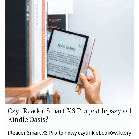
c
i
e
t
b
t
o
e
o
r
k
Czy iReader Smart XS Pro jest lepszy od
Kindle Oasis?
iReader Smart XS Pro to nowy czytnik ebooków, który