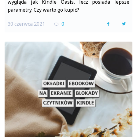
wygląda jak Kindle Oasis, lecz posiada lepsze
parametry. Czy warto go kupić?
30 czerwca 2021
0
F
T
a
w
c
i
e
t
b
t
o
e
o
r
k