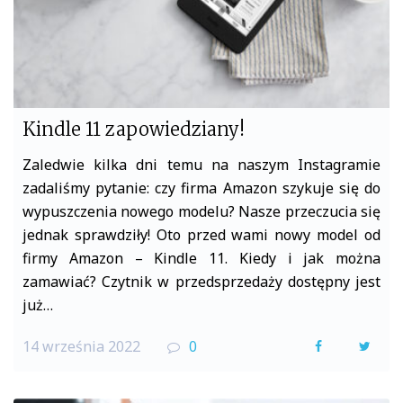
Kindle 11 zapowiedziany!
Zaledwie kilka dni temu na naszym Instagramie
zadaliśmy pytanie: czy firma Amazon szykuje się do
wypuszczenia nowego modelu? Nasze przeczucia się
jednak sprawdziły! Oto przed wami nowy model od
firmy Amazon – Kindle 11. Kiedy i jak można
zamawiać? Czytnik w przedsprzedaży dostępny jest
już…
14 września 2022
0
F
T
a
w