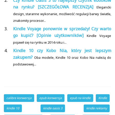
Czy Kindle Oasis 3 to najlepszy czytnik ebooków
na rynku? [SZCZEGÓŁOWA RECENZJA]
Elegancki
design, staranne wykonanie, możliwość regulacji barwy światła,
znakomity procesor...
Kindle Voyage ponownie w sprzedaży! Czy warto
go kupić? [Opinie użytkowników]
Kindle Voyage
pojawił się na rynku w 2014 roku i...
Kindle 10 czy Kobo Nia, który jest lepszym
zakupem?
Oba modele, Kindle 10 oraz Kobo Nia należą do
podstawowej...
calibre konwersja
epub konwersja
epub na kindle
Kindle
kindle 10
kindle oasis 3
kindle reklamy