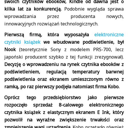
swoich czytników ebooków, Kindle od dawna jest o
kilka lat za konkurencją.
Podobnie wygląda sprawa
wprowadzania przez producenta nowych,
innowacyjnych rozwiązań technologicznych.
Pierwszą firmą, która wyposażyła
elektroniczne
czytniki książek
we wbudowane podświetlenie, był
Nook
(teoretycznie Sony z modelem PRS-700, lecz
japoński producent szybko z tej funkcji zrezygnował).
Decyzję o wprowadzeniu na rynek czytnika ebooków z
podświetleniem, regulacją temperatury barwnej
podświetlenia oraz ekranem umieszczonym równo z
ramką, po raz pierwszy podjęła natomiast firma Kobo.
Oprócz tego przedsiębiorstwo jako pierwsze
rozpoczęło sprzedaż 8-calowego elektronicznego
czytnika książek z elastycznym ekranem E Ink, który
pozwolił na wyraźne zwiększenie trwałości oraz
zmniejszenie wagi urządzenia.
Kobo przetarło również