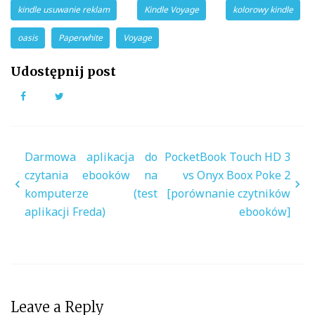
kindle usuwanie reklam
Kindle Voyage
kolorowy kindle
oasis
Paperwhite
Voyage
Udostępnij post
Facebook
Twitter
Nawigacja
Darmowa aplikacja do
PocketBook Touch HD 3
wpisu
czytania ebooków na
vs Onyx Boox Poke 2
komputerze (test
[porównanie czytników
aplikacji Freda)
ebooków]
Leave a Reply