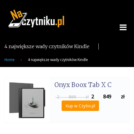
Skip
to
content
4 największe wady czytników Kindle
Home
4 największe wady czytników Kindle
Onyx Boox Tab X C
2 849
zł
2 899 zł
Kup w Czytio.pl