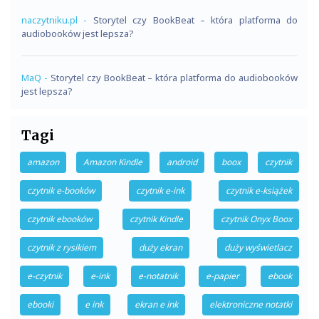
naczytniku.pl
-
Storytel czy BookBeat – która platforma do
audiobooków jest lepsza?
MaQ
-
Storytel czy BookBeat – która platforma do audiobooków
jest lepsza?
Tagi
amazon
Amazon Kindle
android
boox
czytnik
czytnik e-booków
czytnik e-ink
czytnik e-książek
czytnik ebooków
czytnik Kindle
czytnik Onyx Boox
czytnik z rysikiem
duży ekran
duży wyświetlacz
e-czytnik
e-ink
e-notatnik
e-papier
ebook
ebooki
e ink
ekran e ink
elektroniczne notatki