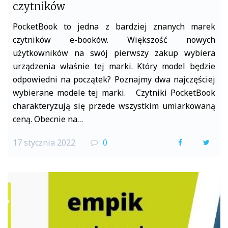
czytników
PocketBook to jedna z bardziej znanych marek
czytników e-booków. Większość nowych
użytkowników na swój pierwszy zakup wybiera
urządzenia właśnie tej marki. Który model będzie
odpowiedni na początek? Poznajmy dwa najczęściej
wybierane modele tej marki. Czytniki PocketBook
charakteryzują się przede wszystkim umiarkowaną
ceną. Obecnie na…
17 stycznia 2022
0
F
T
a
w
c
i
e
t
b
t