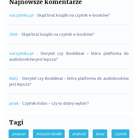
Najnowsze komentarze
naczytniku.pl
-
Skąd brać książki na czytnik e-booków?
Olek
-
Skąd brać książki na czytnik e-booków?
naczytniku.pl
-
Storytel czy BookBeat – która platforma do
audiobooków jest lepsza?
MaQ
-
Storytel czy BookBeat – która platforma do audiobooków
jest lepsza?
Jacek
-
Czytniki Kobo – czy to dobry wybór?
Tagi
amazon
Amazon Kindle
android
boox
czytnik