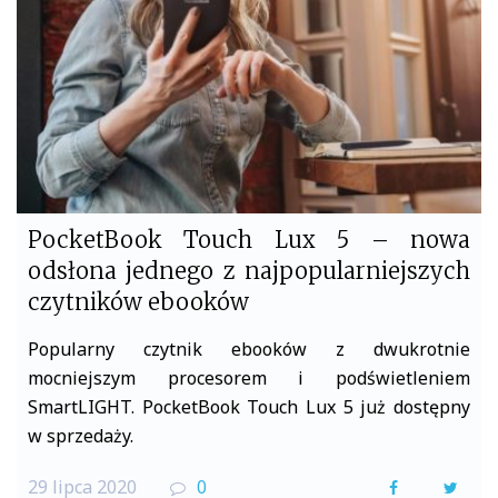
o
r
k
PocketBook Touch Lux 5 – nowa
odsłona jednego z najpopularniejszych
czytników ebooków
Popularny czytnik ebooków z dwukrotnie
mocniejszym procesorem i podświetleniem
SmartLIGHT. PocketBook Touch Lux 5 już dostępny
w sprzedaży.
29 lipca 2020
0
F
T