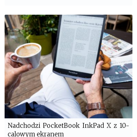
a
w
c
i
e
t
b
t
o
e
o
r
k
Nadchodzi PocketBook InkPad X z 10-
calowym ekranem