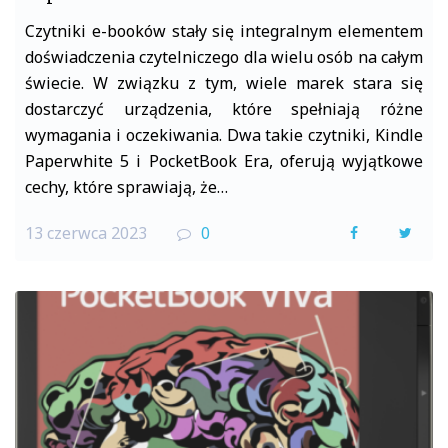
Czytniki e-booków stały się integralnym elementem
doświadczenia czytelniczego dla wielu osób na całym
świecie. W związku z tym, wiele marek stara się
dostarczyć urządzenia, które spełniają różne
wymagania i oczekiwania. Dwa takie czytniki, Kindle
Paperwhite 5 i PocketBook Era, oferują wyjątkowe
cechy, które sprawiają, że…
13 czerwca 2023
0
F
T
a
w
c
i
e
t
b
t
o
e
o
r