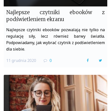
Najlepsze czytniki ebooków z
podświetleniem ekranu
Najlepsze czytniki ebooków pozwalają nie tylko na
regulację siły, lecz również barwy światła.
Podpowiadamy, jak wybrać czytnik z podświetleniem
dla siebie.
11 grudnia 2020
0
F
T
a
w
c
i
e
t
b
t
o
e