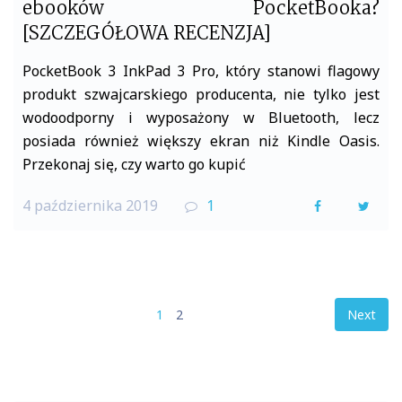
ebooków PocketBooka?
[SZCZEGÓŁOWA RECENZJA]
PocketBook 3 InkPad 3 Pro, który stanowi flagowy
produkt szwajcarskiego producenta, nie tylko jest
wodoodporny i wyposażony w Bluetooth, lecz
posiada również większy ekran niż Kindle Oasis.
Przekonaj się, czy warto go kupić
4 października 2019
1
F
T
a
w
c
i
e
t
Stronicowanie
1
2
Next
b
t
wpisów
o
e
o
r