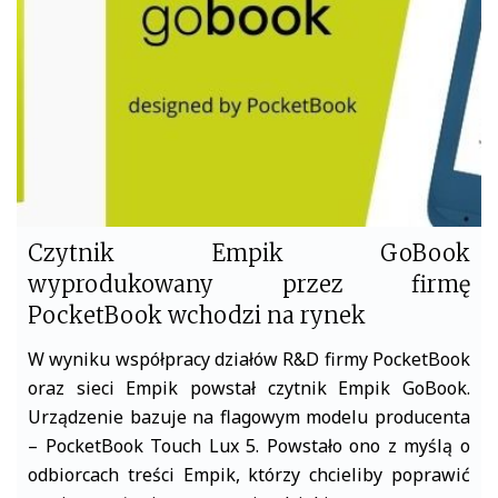
o
e
o
r
k
Czytnik Empik GoBook
wyprodukowany przez firmę
PocketBook wchodzi na rynek
W wyniku współpracy działów R&D firmy PocketBook
oraz sieci Empik powstał czytnik Empik GoBook.
Urządzenie bazuje na flagowym modelu producenta
– PocketBook Touch Lux 5. Powstało ono z myślą o
odbiorcach treści Empik, którzy chcieliby poprawić