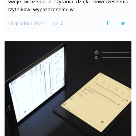
swoje wrażenia z czytania dzięki nowoczesnemu
czytnikowi wyposażonemu w…
14 grudnia 2021
0
F
T
a
w
c
i
e
t
b
t
o
e
o
r
k