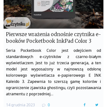
Pierwsze wrażenia odnośnie czytnika e-
booków Pocketbook InkPad Color 3
Seria Pocketbook Color jest odejściem od
standardowych e-czytników z czarno-białym
wyświetlaczem. Jest to już trzecia generacja, a ten
model jest wyposażony w najnowszą odsłonę
kolorowego wyświetlacza e-papierowego E INK
Kaleido 3. Zapewnia to szerszą gamę kolorów i
ograniczenie zjawiska ghostingu, czyli pozostawania
atramentu z poprzedniej…
14 grudnia 2023
0
F
T