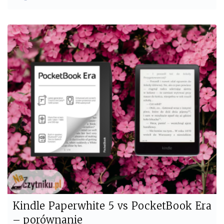
a
w
c
i
e
t
b
t
o
e
o
r
k
Kindle Paperwhite 5 vs PocketBook Era
– porównanie