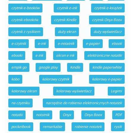
czytnik e-booków
czytnik e-ink
czytnik e-książek
czytnik ebooków
czytnik Kindle
czytnik Onyx Boox
czytnik z rysikiem
duży ekran
duży wyświetlacz
e-czytnik
e-ink
e-notatnik
e-papier
ebook
ebooki
e ink
ekran e ink
elektroniczne notatki
empik go
google play
Kindle
kindle paperwhite
kobo
kolorowy czytnik
kolorowy e-papier
kolorowy ekran
kolorowy wyświetlacz
Legimi
na czytniku
narzędzie do robienia elektronicznych notatek
notatki
notatnik
Onyx
Onyx Boox
PDF
pocketbook
remarkable
robienie notatek
rysik