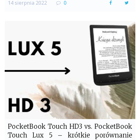
14 sierpnia 2022
0
F
T
a
w
c
i
e
t
b
t
o
e
o
r
k
PocketBook Touch HD3 vs. PocketBook
Touch Lux 5 – krótkie porównanie