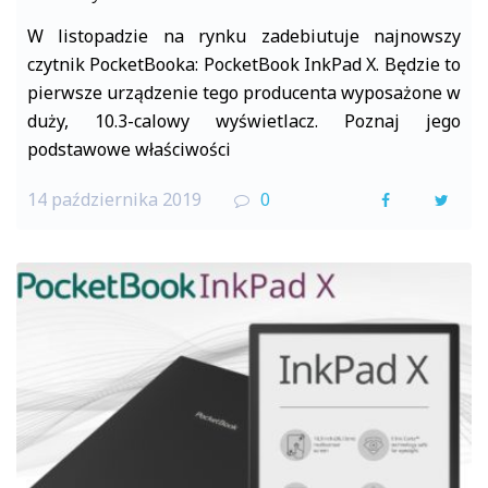
W listopadzie na rynku zadebiutuje najnowszy
czytnik PocketBooka: PocketBook InkPad X. Będzie to
pierwsze urządzenie tego producenta wyposażone w
duży, 10.3-calowy wyświetlacz. Poznaj jego
podstawowe właściwości
14 października 2019
0
F
T
a
w
c
i
e
t
b
t
o
e
o
r
k