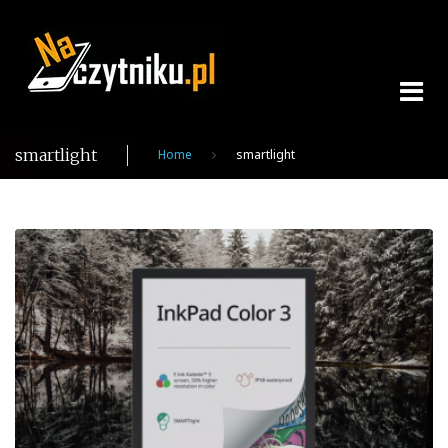
Skip
to
content
smartlight
Home
smartlight
Tag:
smartlight