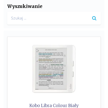
Wyszukiwanie
k
Search
for:
Kobo Libra Colour Biały