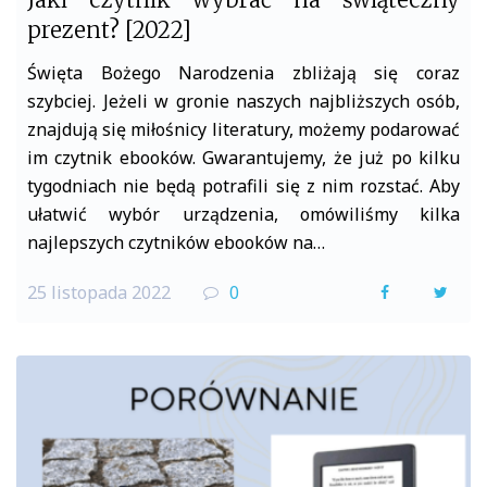
prezent? [2022]
Święta Bożego Narodzenia zbliżają się coraz
szybciej. Jeżeli w gronie naszych najbliższych osób,
znajdują się miłośnicy literatury, możemy podarować
im czytnik ebooków. Gwarantujemy, że już po kilku
tygodniach nie będą potrafili się z nim rozstać. Aby
ułatwić wybór urządzenia, omówiliśmy kilka
najlepszych czytników ebooków na…
25 listopada 2022
0
F
T
a
w
c
i
e
t
b
t
o
e