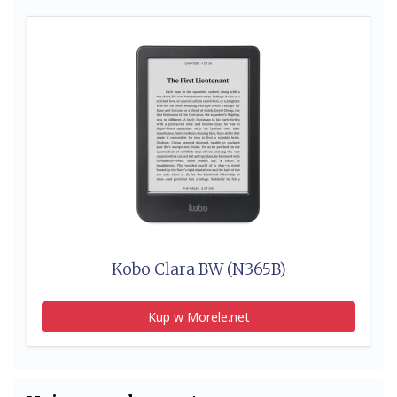
Kobo Clara BW (N365B)
Kup w Morele.net