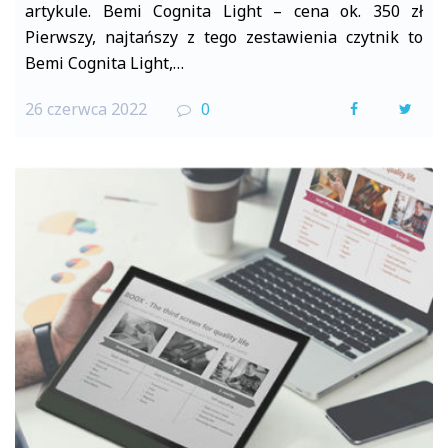
artykule. Bemi Cognita Light – cena ok. 350 zł
Pierwszy, najtańszy z tego zestawienia czytnik to
Bemi Cognita Light,…
26 czerwca 2022
0
F
T
a
w
c
i
e
t
b
t
o
e
o
r
k