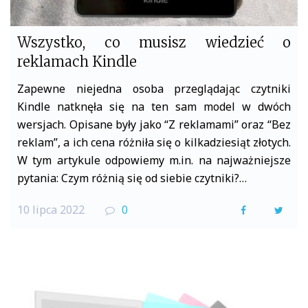
Wszystko, co musisz wiedzieć o
reklamach Kindle
Zapewne niejedna osoba przeglądając czytniki
Kindle natknęła się na ten sam model w dwóch
wersjach. Opisane były jako “Z reklamami” oraz “Bez
reklam”, a ich cena różniła się o kilkadziesiąt złotych.
W tym artykule odpowiemy m.in. na najważniejsze
pytania: Czym różnią się od siebie czytniki?…
10 lipca 2022
0
F
T
a
w
c
i
e
t
b
t