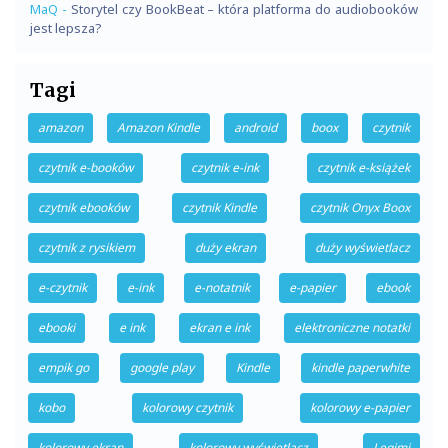
MaQ
-
Storytel czy BookBeat – która platforma do audiobooków
jest lepsza?
Tagi
amazon
Amazon Kindle
android
boox
czytnik
czytnik e-booków
czytnik e-ink
czytnik e-książek
czytnik ebooków
czytnik Kindle
czytnik Onyx Boox
czytnik z rysikiem
duży ekran
duży wyświetlacz
e-czytnik
e-ink
e-notatnik
e-papier
ebook
ebooki
e ink
ekran e ink
elektroniczne notatki
empik go
google play
Kindle
kindle paperwhite
kobo
kolorowy czytnik
kolorowy e-papier
kolorowy ekran
kolorowy wyświetlacz
Legimi