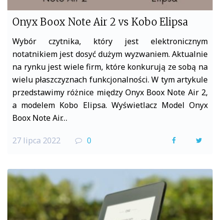
Onyx Boox Note Air 2 vs Kobo Elipsa
Wybór czytnika, który jest elektronicznym
notatnikiem jest dosyć dużym wyzwaniem. Aktualnie
na rynku jest wiele firm, które konkurują ze sobą na
wielu płaszczyznach funkcjonalności. W tym artykule
przedstawimy różnice między Onyx Boox Note Air 2,
a modelem Kobo Elipsa. Wyświetlacz Model Onyx
Boox Note Air…
27 lipca 2022
0
F
T
a
w
c
i
e
t
b
t