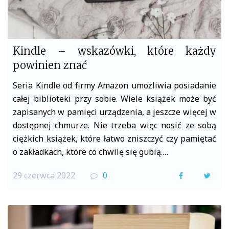
Kindle – wskazówki, które każdy
powinien znać
Seria Kindle od firmy Amazon umożliwia posiadanie
całej biblioteki przy sobie. Wiele książek może być
zapisanych w pamięci urządzenia, a jeszcze więcej w
dostępnej chmurze. Nie trzeba więc nosić ze sobą
ciężkich książek, które łatwo zniszczyć czy pamiętać
o zakładkach, które co chwilę się gubią.…
29 czerwca 2022
0
F
T
a
w
c
i
e
t