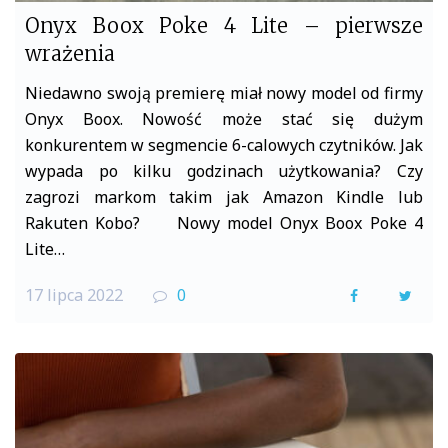
Onyx Boox Poke 4 Lite – pierwsze
wrażenia
Niedawno swoją premierę miał nowy model od firmy
Onyx Boox. Nowość może stać się dużym
konkurentem w segmencie 6-calowych czytników. Jak
wypada po kilku godzinach użytkowania? Czy
zagrozi markom takim jak Amazon Kindle lub
Rakuten Kobo? Nowy model Onyx Boox Poke 4
Lite…
17 lipca 2022
0
F
T
a
w
c
i
e
t
b
t