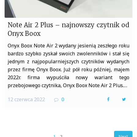
Note Air 2 Plus – najnowszy czytnik od
Onyx Boox
Onyx Boox Note Air 2 wydany jesienią zeszłego roku
bardzo szybko zyskał swoich zwolenników i stał się
jednym z najpopularniejszych czytników wydanych
przez firmę Onyx Boox. Już pół roku później, majem
2022r. firma wypuściła nowy wariant tego
przebojowego czytnika, Onyx Boox Note Air 2 Plus.…
12 czerwca 2022
0
F
T
a
w
c
i
e
t
Stronicowanie
1
2
Next