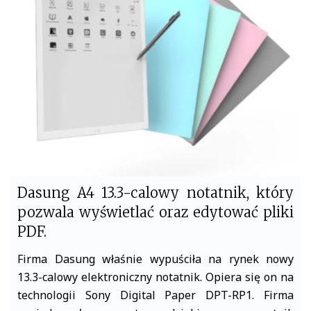
o
e
o
r
k
Dasung A4 13.3-calowy notatnik, który
pozwala wyświetlać oraz edytować pliki
PDF.
Firma Dasung właśnie wypuściła na rynek nowy
13.3-calowy elektroniczny notatnik. Opiera się on na
technologii Sony Digital Paper DPT-RP1. Firma