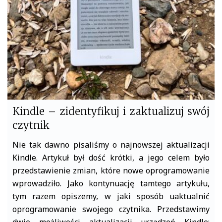
o
r
k
Kindle – zidentyfikuj i zaktualizuj swój
czytnik
Nie tak dawno pisaliśmy o najnowszej aktualizacji
Kindle. Artykuł był dość krótki, a jego celem było
przedstawienie zmian, które nowe oprogramowanie
wprowadziło. Jako kontynuację tamtego artykułu,
tym razem opiszemy, w jaki sposób uaktualnić
oprogramowanie swojego czytnika. Przedstawimy
dwie możliwości aktualizacji urządzeń Kindle: