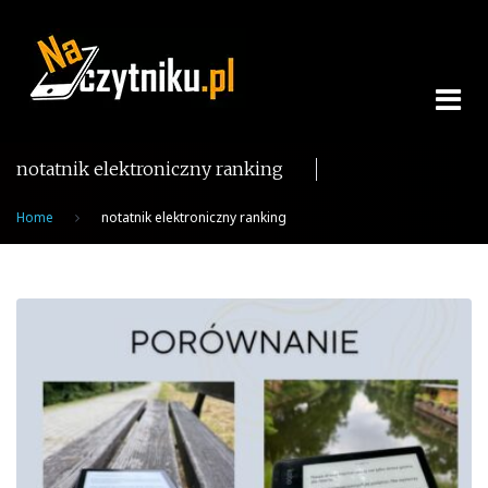
Skip
to
content
notatnik elektroniczny ranking
Home
notatnik elektroniczny ranking
Tag:
notatnik
elektroniczny
ranking