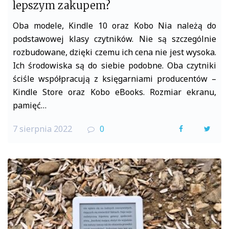
lepszym zakupem?
Oba modele, Kindle 10 oraz Kobo Nia należą do
podstawowej klasy czytników. Nie są szczególnie
rozbudowane, dzięki czemu ich cena nie jest wysoka.
Ich środowiska są do siebie podobne. Oba czytniki
ściśle współpracują z księgarniami producentów –
Kindle Store oraz Kobo eBooks. Rozmiar ekranu,
pamięć…
7 sierpnia 2022
0
F
T
a
w
c
i
e
t
b
t
o
e