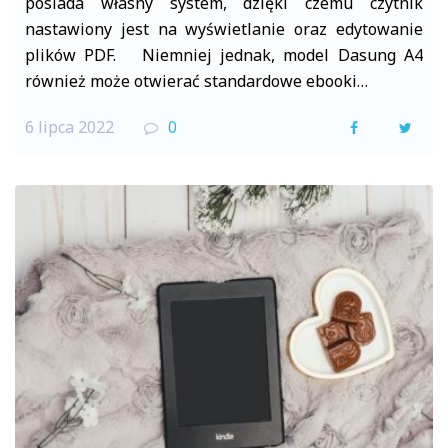
posiada własny system, dzięki czemu czytnik
nastawiony jest na wyświetlanie oraz edytowanie
plików PDF. Niemniej jednak, model Dasung A4
również może otwierać standardowe ebooki…
6 lipca 2022
0
F
T
a
w
c
i
e
t
b
t
o
e
o
r
k