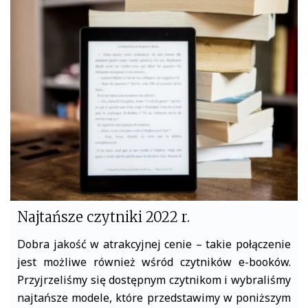
b
t
o
e
o
r
k
Najtańsze czytniki 2022 r.
Dobra jakość w atrakcyjnej cenie – takie połączenie
jest możliwe również wśród czytników e-booków.
Przyjrzeliśmy się dostępnym czytnikom i wybraliśmy
najtańsze modele, które przedstawimy w poniższym