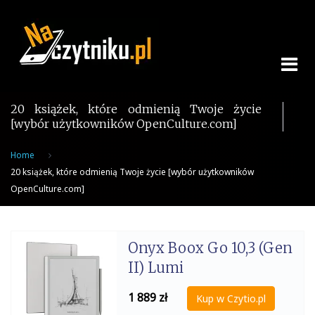
Skip
to
content
20 książek, które odmienią Twoje życie
[wybór użytkowników OpenCulture.com]
Home
20 książek, które odmienią Twoje życie [wybór użytkowników
OpenCulture.com]
Onyx Boox Go 10,3 (Gen
II) Lumi
1 889
zł
Kup w Czytio.pl