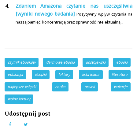
Zdaniem Amazona czytanie nas uszczęśliwia
[wyniki nowego badania]
Pozytywny wpływ czytania na
naszą pamięć, koncentrację oraz sprawność intelektualną...
czytnik ebooków
darmowe ebooki
dostojewski
ebooki
edukacja
Książki
lektury
lista lektur
literatura
najlepsze książki
nauka
orwell
wakacje
wolne lektury
Udostępnij post
Facebook
Twitter