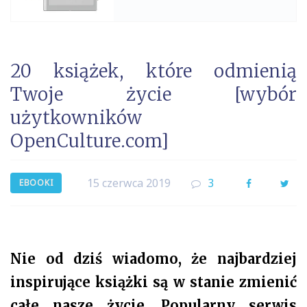
20 książek, które odmienią
Twoje życie [wybór
użytkowników
OpenCulture.com]
15 czerwca 2019
3
Facebook
Twi
EBOOKI
Nie od dziś wiadomo, że najbardziej
inspirujące książki są w stanie zmienić
całe nasze życie. Popularny serwis