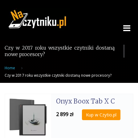
Skip
to
content
Czy w 2017 roku wszystkie czytniki dostaną
nowe procesory?
Home
Czy w 2017 roku wszystkie czytniki dostaną nowe procesory?
Onyx Boox Tab X C
2 899
zł
Kup w Czytio.pl