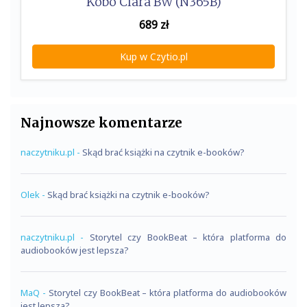
Kobo Clara BW (N365B)
689
zł
Kup w Czytio.pl
Najnowsze komentarze
naczytniku.pl
-
Skąd brać książki na czytnik e-booków?
Olek
-
Skąd brać książki na czytnik e-booków?
naczytniku.pl
-
Storytel czy BookBeat – która platforma do
audiobooków jest lepsza?
MaQ
-
Storytel czy BookBeat – która platforma do audiobooków
jest lepsza?