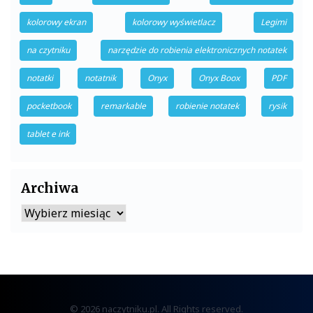
kolorowy ekran
kolorowy wyświetlacz
Legimi
na czytniku
narzędzie do robienia elektronicznych notatek
notatki
notatnik
Onyx
Onyx Boox
PDF
pocketbook
remarkable
robienie notatek
rysik
tablet e ink
Archiwa
Archiwa
© 2026 naczytniku.pl. All Rights reserved.