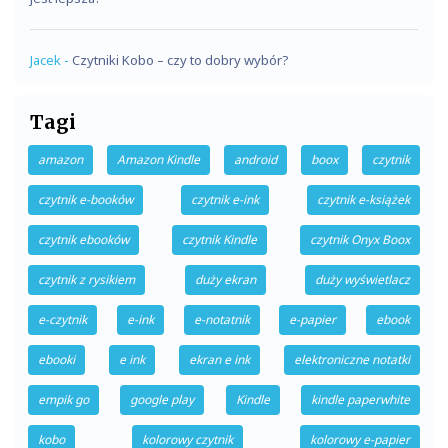
Jacek
-
Czytniki Kobo – czy to dobry wybór?
Tagi
amazon
Amazon Kindle
android
boox
czytnik
czytnik e-booków
czytnik e-ink
czytnik e-książek
czytnik ebooków
czytnik Kindle
czytnik Onyx Boox
czytnik z rysikiem
duży ekran
duży wyświetlacz
e-czytnik
e-ink
e-notatnik
e-papier
ebook
ebooki
e ink
ekran e ink
elektroniczne notatki
empik go
google play
Kindle
kindle paperwhite
kobo
kolorowy czytnik
kolorowy e-papier