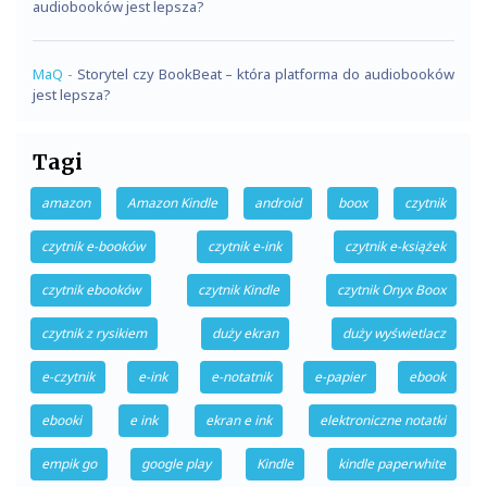
audiobooków jest lepsza?
MaQ
-
Storytel czy BookBeat – która platforma do audiobooków
jest lepsza?
Tagi
amazon
Amazon Kindle
android
boox
czytnik
czytnik e-booków
czytnik e-ink
czytnik e-książek
czytnik ebooków
czytnik Kindle
czytnik Onyx Boox
czytnik z rysikiem
duży ekran
duży wyświetlacz
e-czytnik
e-ink
e-notatnik
e-papier
ebook
ebooki
e ink
ekran e ink
elektroniczne notatki
empik go
google play
Kindle
kindle paperwhite