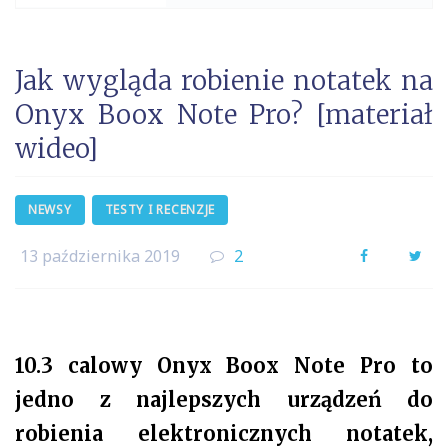
Jak wygląda robienie notatek na
Onyx Boox Note Pro? [materiał
wideo]
NEWSY
TESTY I RECENZJE
13 października 2019
2
Facebook
Twi
10.3 calowy Onyx Boox Note Pro to
jedno z najlepszych urządzeń do
robienia elektronicznych notatek,