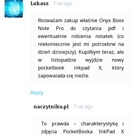
7 lat ago
Lukasz
Rozważam zakup właśnie Onyx Boox
Note Pro do czytania pdf i
ewentualnie robienia notatek (co
niekoniecznie jest mi potrzebne na
dzień dzisiejszy). Kupiłbym teraz, ale
w listopadzie wyjdzie nowy
pocketbook inkpad X, który
zapowaiada się nieźle.
Reply
7 lat ago
naczytniku.pl
To prawda – charakterystykę i
zdjęcia PocketBooka InkPad X