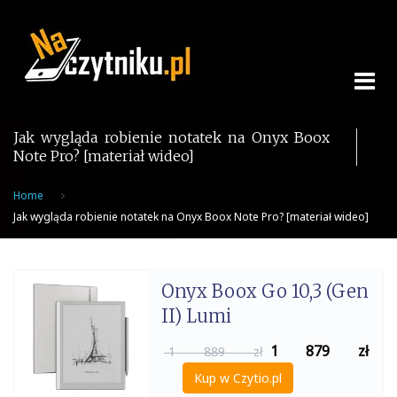
Skip
to
content
Jak wygląda robienie notatek na Onyx Boox
Note Pro? [materiał wideo]
Home
Jak wygląda robienie notatek na Onyx Boox Note Pro? [materiał wideo]
Onyx Boox Go 10,3 (Gen
II) Lumi
1 879
zł
1 889 zł
Kup w Czytio.pl