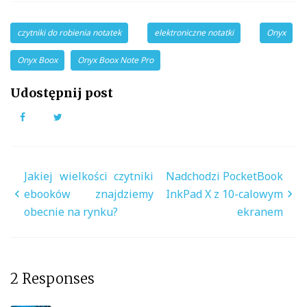
czytniki do robienia notatek
elektroniczne notatki
Onyx
Onyx Boox
Onyx Boox Note Pro
Udostępnij post
Facebook
Twitter
Nawigacja
Jakiej wielkości czytniki
Nadchodzi PocketBook
wpisu
ebooków znajdziemy
InkPad X z 10-calowym
obecnie na rynku?
ekranem
2 Responses