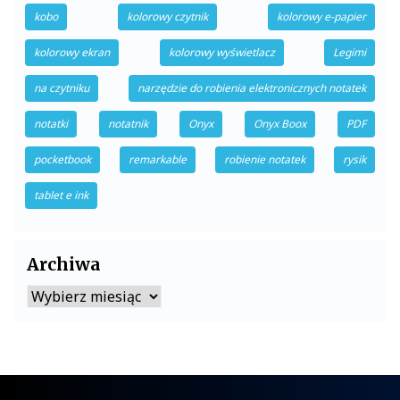
kobo
kolorowy czytnik
kolorowy e-papier
kolorowy ekran
kolorowy wyświetlacz
Legimi
na czytniku
narzędzie do robienia elektronicznych notatek
notatki
notatnik
Onyx
Onyx Boox
PDF
pocketbook
remarkable
robienie notatek
rysik
tablet e ink
Archiwa
Archiwa