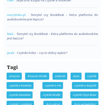
Olek
-
Skąd brać książki na czytnik e-booków?
naczytniku.pl
-
Storytel czy BookBeat – która platforma do
audiobooków jest lepsza?
MaQ
-
Storytel czy BookBeat – która platforma do audiobooków
jest lepsza?
Jacek
-
Czytniki Kobo – czy to dobry wybór?
Tagi
amazon
Amazon Kindle
android
boox
czytnik
czytnik e-booków
czytnik e-ink
czytnik e-książek
czytnik ebooków
czytnik Kindle
czytnik Onyx Boox
czytnik z rysikiem
duży ekran
duży wyświetlacz