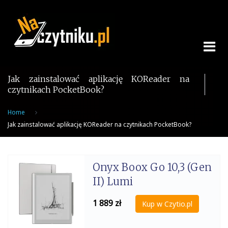
Skip
to
content
Jak zainstalować aplikację KOReader na
czytnikach PocketBook?
Home
Jak zainstalować aplikację KOReader na czytnikach PocketBook?
Onyx Boox Go 10,3 (Gen
II) Lumi
1 889
zł
Kup w Czytio.pl