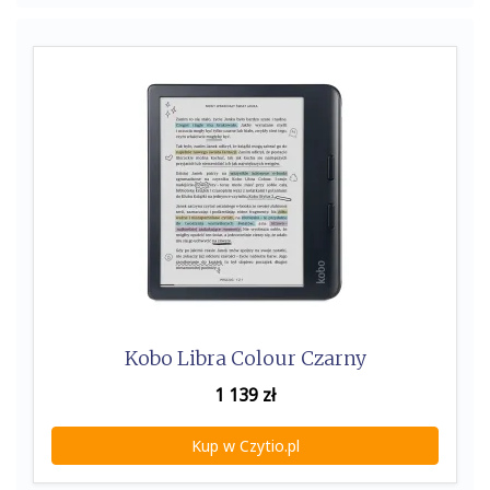
Kobo Libra Colour Czarny
1 139
zł
Kup w Czytio.pl