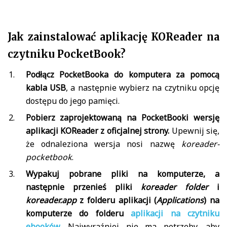
Jak zainstalować aplikację KOReader na
czytniku PocketBook?
Podłącz PocketBooka do komputera za pomocą
kabla USB
, a następnie wybierz na czytniku opcję
dostępu do jego pamięci.
Pobierz zaprojektowaną na PocketBooki wersję
aplikacji KOReader z oficjalnej strony.
Upewnij się,
że odnaleziona wersja nosi nazwę
koreader-
pocketbook
.
Wypakuj pobrane pliki na komputerze, a
następnie przenieś pliki
koreader folder
i
koreader.app
z folderu aplikacji (
Applications
) na
komputerze do folderu
aplikacji na czytniku
ebooków
.
Najwyraźniej nie ma potrzeby, aby