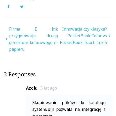
Facebook
Twitter
Nawigacja
Firma E Ink
Innowacja czy klasyka?
wpisu
przygotowuje drugą
PocketBook Color vs
generacje kolorowego e-
PocketBook Touch Lux 5
papieru
2 Responses
5 lat ago
Arek
Skopiowanie plików do katalogu
system/bin pozwala na integrację z
systemem.