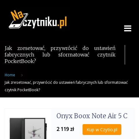
Skip
to
content
Jak zresetować, przywrócić do ustawień
fabrycznych lub sformatować czytnik
PocketBook?
Home
Jak zresetować, przywrócić do ustawień fabrycznych lub sformatować
czytnik PocketBook?
Onyx Boox Note Air 5 C
2 119
zł
Kup w Czytio.pl