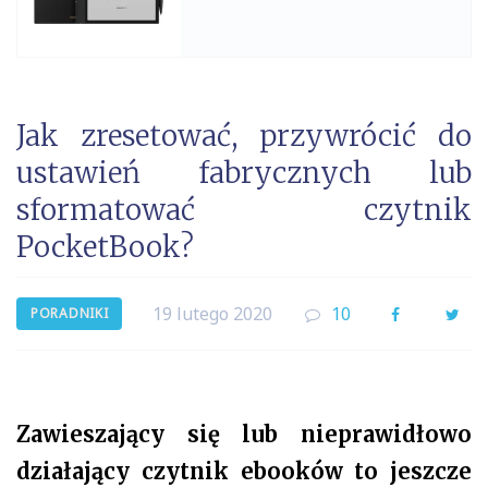
Jak zresetować, przywrócić do
ustawień fabrycznych lub
sformatować czytnik
PocketBook?
19 lutego 2020
10
Facebook
Twi
PORADNIKI
Zawieszający się lub nieprawidłowo
działający czytnik ebooków to jeszcze