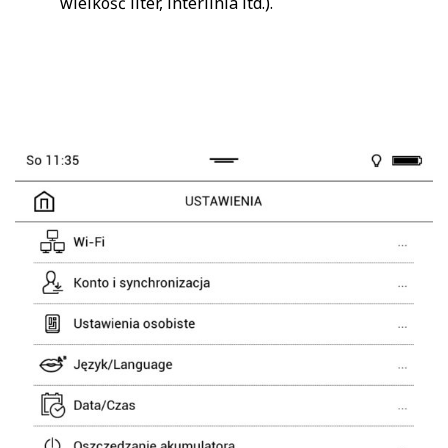
wielkość liter, interlinia itd.).