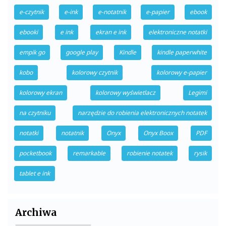
e-czytnik
e-ink
e-notatnik
e-papier
ebook
ebooki
e ink
ekran e ink
elektroniczne notatki
empik go
google play
Kindle
kindle paperwhite
kobo
kolorowy czytnik
kolorowy e-papier
kolorowy ekran
kolorowy wyświetlacz
Legimi
na czytniku
narzędzie do robienia elektronicznych notatek
notatki
notatnik
Onyx
Onyx Boox
PDF
pocketbook
remarkable
robienie notatek
rysik
tablet e ink
Archiwa