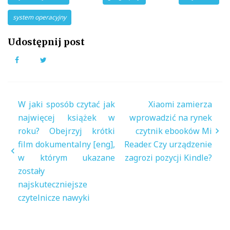
system operacyjny
Udostępnij post
Facebook
Twitter
Nawigacja
W jaki sposób czytać jak
Xiaomi zamierza
wpisu
najwięcej książek w
wprowadzić na rynek
roku? Obejrzyj krótki
czytnik ebooków Mi
film dokumentalny [eng],
Reader. Czy urządzenie
w którym ukazane
zagrozi pozycji Kindle?
zostały
najskuteczniejsze
czytelnicze nawyki