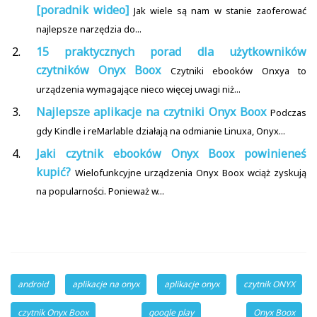
[poradnik wideo]
Jak wiele są nam w stanie zaoferować
najlepsze narzędzia do...
15 praktycznych porad dla użytkowników
czytników Onyx Boox
Czytniki ebooków Onxya to
urządzenia wymagające nieco więcej uwagi niż...
Najlepsze aplikacje na czytniki Onyx Boox
Podczas
gdy Kindle i reMarlable działają na odmianie Linuxa, Onyx...
Jaki czytnik ebooków Onyx Boox powinieneś
kupić?
Wielofunkcyjne urządzenia Onyx Boox wciąż zyskują
na popularności. Ponieważ w...
android
aplikacje na onyx
aplikacje onyx
czytnik ONYX
czytnik Onyx Boox
google play
Onyx Boox