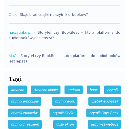
Olek
-
Skąd brać książki na czytnik e-booków?
naczytniku.pl
-
Storytel czy BookBeat – która platforma do
audiobooków jest lepsza?
MaQ
-
Storytel czy BookBeat – która platforma do audiobooków
jest lepsza?
Tagi
amazon
Amazon Kindle
android
boox
czytnik
czytnik e-booków
czytnik e-ink
czytnik e-książek
czytnik ebooków
czytnik Kindle
czytnik Onyx Boox
czytnik z rysikiem
duży ekran
duży wyświetlacz