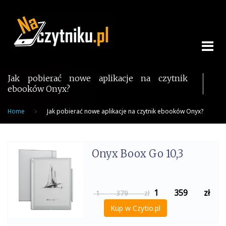
Skip
to
content
Jak pobierać nowe aplikacje na czytnik
ebooków Onyx?
Home
Jak pobierać nowe aplikacje na czytnik ebooków Onyx?
Onyx Boox Go 10,3
1 359
zł
1 379 zł
Kup w Czytio.pl