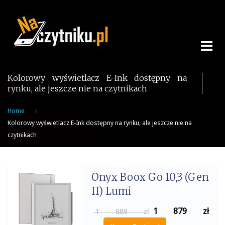
Skip
to
content
Kolorowy wyświetlacz E-Ink dostępny na
rynku, ale jeszcze nie na czytnikach
Home
Kolorowy wyświetlacz E-Ink dostępny na rynku, ale jeszcze nie na
czytnikach
Onyx Boox Go 10,3 (Gen
II) Lumi
1 879
zł
1 889 zł