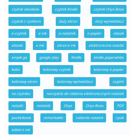
czytnik ebooków
czytnik Kindle
czytnik Onyx Boox
czytnik z rysikiem
duży ekran
duży wyświetlacz
e-czytnik
e-ink
e-notatnik
e-papier
ebook
ebooki
e ink
ekran e ink
elektroniczne notatki
empik go
google play
Kindle
kindle paperwhite
kobo
kolorowy czytnik
kolorowy e-papier
kolorowy ekran
kolorowy wyświetlacz
Legimi
na czytniku
narzędzie do robienia elektronicznych notatek
notatki
notatnik
Onyx
Onyx Boox
PDF
pocketbook
remarkable
robienie notatek
rysik
tablet e ink