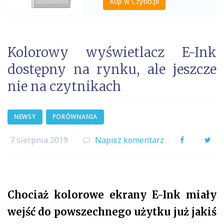
Kup w Czytio.pl
Kolorowy wyświetlacz E-Ink
dostępny na rynku, ale jeszcze
nie na czytnikach
NEWSY
PORÓWNANIA
7 sierpnia 2019
Napisz komentarz
Facebook
Twi
Chociaż kolorowe ekrany E-Ink miały
wejść do powszechnego użytku już jakiś