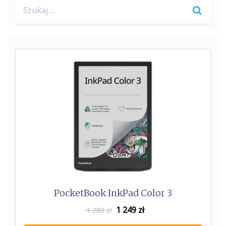
Search
for:
PocketBook InkPad Color 3
1 249
zł
1 289 zł