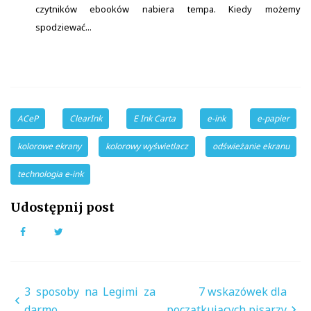
czytników ebooków nabiera tempa. Kiedy możemy
spodziewać...
ACeP
ClearInk
E Ink Carta
e-ink
e-papier
kolorowe ekrany
kolorowy wyświetlacz
odświeżanie ekranu
technologia e-ink
Udostępnij post
Facebook
Twitter
Nawigacja
3 sposoby na Legimi za
7 wskazówek dla
wpisu
darmo
początkujących pisarzy