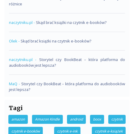
różnice
naczytniku.pl
-
Skąd brać książki na czytnik e-booków?
Olek
-
Skąd brać książki na czytnik e-booków?
naczytniku.pl
-
Storytel czy BookBeat – która platforma do
audiobooków jest lepsza?
MaQ
-
Storytel czy BookBeat – która platforma do audiobooków
jest lepsza?
Tagi
amazon
Amazon Kindle
android
boox
czytnik
czytnik e-booków
czytnik e-ink
czytnik e-książek