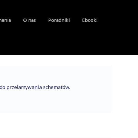
nania
O nas
Poradniki
Ebooki
e do przełamywania schematów.