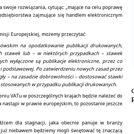
a swoje rozwiązania, cytując: „mające na celu poprawę
edsiębiorstwa zajmujące się handlem elektronicznym
sji Europejskiej, możemy przeczytać:
owskim na opodatkowanie publikacji drukowanych,
ych stawek lub – w niektórych przypadkach – stawek
ch wyłączone są publikacje elektroniczne, przez co
i podstawowej. Po zatwierdzeniu nowych zasad przez
ły – na zasadzie dobrowolności – dostosować stawki
k stosowanych w przypadku publikacji drukowanych.
żeniu VATu w poszczególnych krajach będzie należeć do
a nastąpi w prawie europejskim, to pozostanie jeszcze
źcem dla stagnacji, jaka obecnie panuje w branży
że już niebawem będziemy mogli świętować tę znaczącą