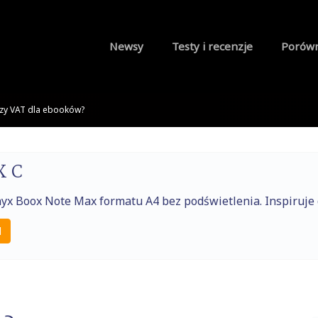
Newsy
Testy i recenzje
Porów
zy VAT dla ebooków?
X C
nyx Boox Note Max formatu A4 bez podświetlenia. Inspiruj
l