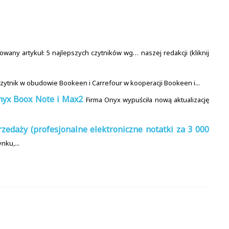
owany artykuł: 5 najlepszych czytników wg… naszej redakcji (kliknij
zytnik w obudowie Bookeen i Carrefour w kooperacji Bookeen i...
nyx Boox Note i Max2
Firma Onyx wypuściła nową aktualizację
edaży (profesjonalne elektroniczne notatki za 3 000
nku,...