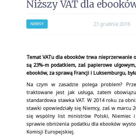
Niższy VAT dla ebookó
21 grudnia 2016
NEWSY
Temat VATu dla ebooków trwa nieprzerwanie od 
są 23%-m podatkiem, zaś papierowe ulgowym,
ebooków, za sprawą Francji i Luksemburgu, był
Na czym w zasadzie polega problem? Przesy
traktowane jest jak usługa, zatem obowiąz
standardowa stawka VAT. W 2014 roku za obni
stawki opowiedziały się Niemcy, zaś w marcu 2
się wspólny list ministrów Polski, Niemiec i
sprawie obniżenia podatku dla ebooków wyst
Komisji Europejskiej.