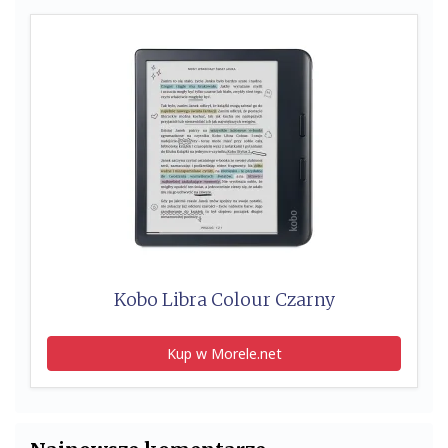
Kobo Libra Colour Czarny
Kup w Morele.net