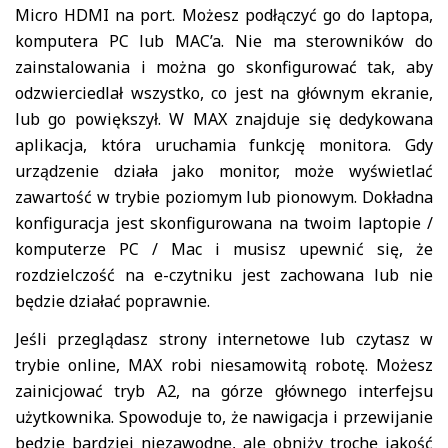
Micro HDMI na port. Możesz podłączyć go do laptopa,
komputera PC lub MAC’a. Nie ma sterowników do
zainstalowania i można go skonfigurować tak, aby
odzwierciedlał wszystko, co jest na głównym ekranie,
lub go powiększył. W MAX znajduje się dedykowana
aplikacja, która uruchamia funkcję monitora. Gdy
urządzenie działa jako monitor, może wyświetlać
zawartość w trybie poziomym lub pionowym. Dokładna
konfiguracja jest skonfigurowana na twoim laptopie /
komputerze PC / Mac i musisz upewnić się, że
rozdzielczość na e-czytniku jest zachowana lub nie
będzie działać poprawnie.
Jeśli przeglądasz strony internetowe lub czytasz w
trybie online, MAX robi niesamowitą robotę. Możesz
zainicjować tryb A2, na górze głównego interfejsu
użytkownika. Spowoduje to, że nawigacja i przewijanie
będzie bardziej niezawodne, ale obniży trochę jakość