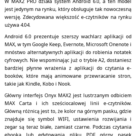
W MAX2 PRO działa system Android 6.0, a ten model
jest jedynym na rynku, który obsługuje tak nowoczesną
wersję. Zdecydowana większość e-czytników na rynku
używa 4.04.
Android 6.0 prezentuje szerszy wachlarz aplikacji od
MAX, w tym Google Keep, Evernote, Microsoft Onenote i
mnóstwo alternatywnych aplikacji do robienia notatek
cyfrowych. Nie wspominając już o trybie A2, dostaniesz
bardziej płynne wrażenia z aplikacji do czytania e-
booków, które mają animowane przewracanie stron,
takie jak Kindle, Kobo i Nook.
Główny interfejs Onyx MAX2 jest lustrzanym odbiciem
MAX Carta i ich sześciocalowej linii e-czytników.
Główną różnicą jest to, że kolor na górnym pasku, gdzie
znajduje się symbol WIFI, ustawienia rozwijania i
zegar są teraz białe, zamiast czarne. Podczas czytania
ebooka lub edytowania pliku PDF górny pasek