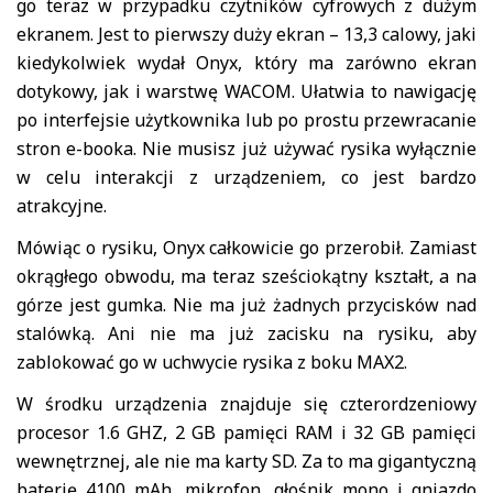
go teraz w przypadku czytników cyfrowych z dużym
ekranem. Jest to pierwszy duży ekran – 13,3 calowy, jaki
kiedykolwiek wydał Onyx, który ma zarówno ekran
dotykowy, jak i warstwę WACOM. Ułatwia to nawigację
po interfejsie użytkownika lub po prostu przewracanie
stron e-booka. Nie musisz już używać rysika wyłącznie
w celu interakcji z urządzeniem, co jest bardzo
atrakcyjne.
Mówiąc o rysiku, Onyx całkowicie go przerobił. Zamiast
okrągłego obwodu, ma teraz sześciokątny kształt, a na
górze jest gumka. Nie ma już żadnych przycisków nad
stalówką. Ani nie ma już zacisku na rysiku, aby
zablokować go w uchwycie rysika z boku MAX2.
W środku urządzenia znajduje się czterordzeniowy
procesor 1.6 GHZ, 2 GB pamięci RAM i 32 GB pamięci
wewnętrznej, ale nie ma karty SD. Za to ma gigantyczną
baterię 4100 mAh, mikrofon, głośnik mono i gniazdo