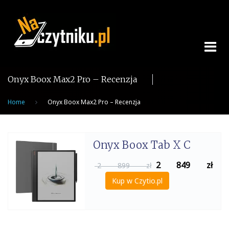
Skip
to
content
Onyx Boox Max2 Pro – Recenzja
Home
Onyx Boox Max2 Pro – Recenzja
Onyx Boox Tab X C
2 849
zł
2 899 zł
Kup w Czytio.pl