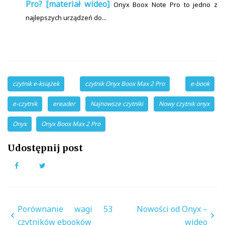
Pro? [materiał wideo]
Onyx Boox Note Pro to jedno z
najlepszych urządzeń do...
czytnik e-książek
czytnik Onyx Boox Max 2 Pro
e-book
e-czytnik
ereader
Najnowsze czytniki
Nowy czytnik onyx
Onyx
Onyx Boox Max 2 Pro
Udostępnij post
Facebook
Twitter
Nawigacja
Porównanie wagi 53
Nowości od Onyx –
wpisu
czytników ebooków
wideo