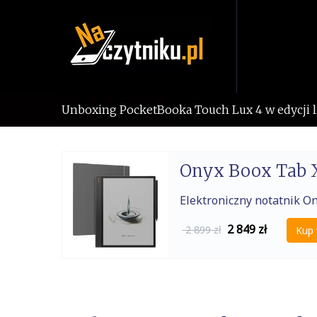
Skip
to
content
Unboxing PocketBooka Touch Lux 4 w edycji 
Onyx Boox Tab 
Elektroniczny notatnik O
2 849
zł
2 899 zł
Kup 