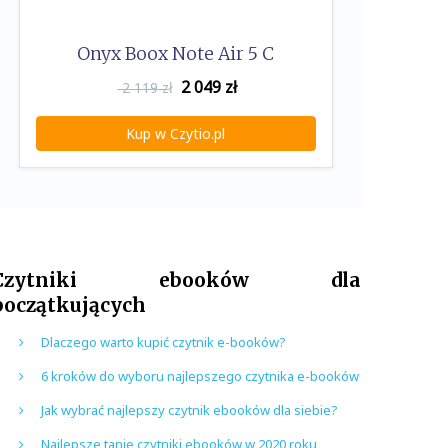
Onyx Boox Note Air 5 C
2 049
zł
2 119 zł
Kup w Czytio.pl
Czytniki ebooków dla
początkujących
Dlaczego warto kupić czytnik e-booków?
6 kroków do wyboru najlepszego czytnika e-booków
Jak wybrać najlepszy czytnik ebooków dla siebie?
Najlepsze tanie czytniki ebooków w 2020 roku