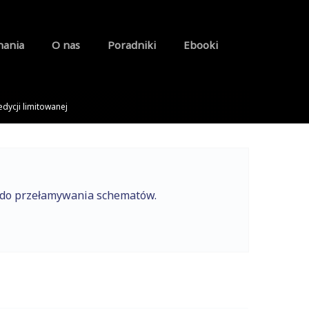
nania
O nas
Poradniki
Ebooki
dycji limitowanej
e do przełamywania schematów.