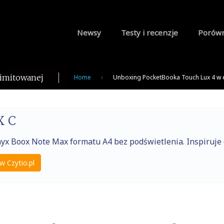
Newsy
Testy i recenzje
Porów
limitowanej
Home
Unboxing PocketBooka Touch Lux 4 w e
X C
nyx Boox Note Max formatu A4 bez podświetlenia. Inspiruj
w Czytio.pl