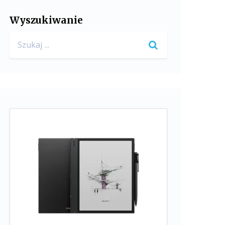
Wyszukiwanie
Search
for: