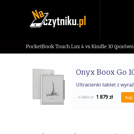
Skip
to
content
PocketBook Touch Lux 4 vs Kindle 10 (porówn
Onyx Boox Go 10
Ultracienki tablet z wy
1 879
zł
1 889 zł
Kup 