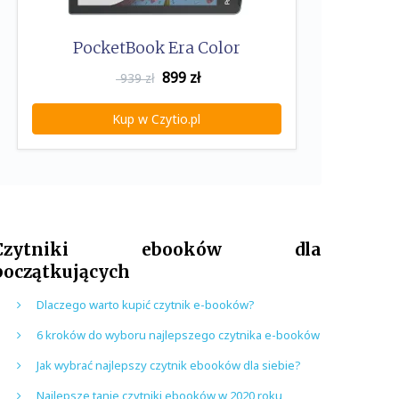
PocketBook Era Color
899
zł
939 zł
Kup w Czytio.pl
Czytniki ebooków dla
początkujących
Dlaczego warto kupić czytnik e-booków?
6 kroków do wyboru najlepszego czytnika e-booków
Jak wybrać najlepszy czytnik ebooków dla siebie?
Najlepsze tanie czytniki ebooków w 2020 roku