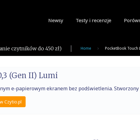
Newsy
Testy i recenzje
Porów
anie czytników do 450 zł)
Home
PocketBook Touch L
,3 (Gen II) Lumi
raźnym e-papierowym ekranem bez podświetlenia. Stworzony
w Czytio.pl