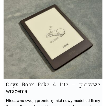
c
i
e
t
b
t
o
e
o
r
k
Onyx Boox Poke 4 Lite – pierwsze
wrażenia
Niedawno swoją premierę miał nowy model od firmy