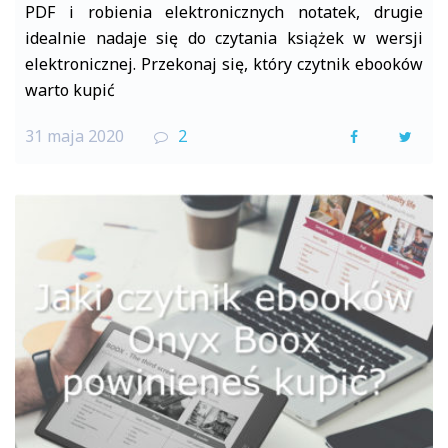
PDF i robienia elektronicznych notatek, drugie
idealnie nadaje się do czytania książek w wersji
elektronicznej. Przekonaj się, który czytnik ebooków
warto kupić
31 maja 2020
2
F
T
a
w
c
i
e
t
b
t
o
e
o
r
k