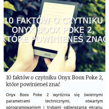
e
t
b
t
o
e
o
r
k
10 faktów o czytniku Onyx Boox Poke 2,
które powinieneś znać
Onyx Boox Poke 2 wyróżnia się świetnymi
parametrami technicznymi, otwartym
oprogramowaniem i trybami odświeżania ekranu.