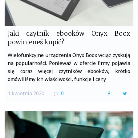
Jaki czytnik ebooków Onyx Boox
powinieneś kupić?
Wielofunkcyjne urządzenia Onyx Boox wciąż zyskują
na popularności. Ponieważ w ofercie firmy pojawia
się coraz więcej czytników ebooków, krótko
omówiliśmy ich właściwości, funkcje i ceny
1 kwietnia 2020
0
F
T
a
w
c
i
e
t
b
t