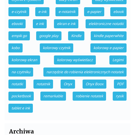
e-czytnik
e-ink
e-notatnik
e-papier
ebook
ebooki
e ink
ekran e ink
elektroniczne notatki
empik go
google play
Kindle
kindle paperwhite
kobo
kolorowy czytnik
kolorowy e-papier
kolorowy ekran
kolorowy wyświetlacz
Legimi
na czytniku
narzędzie do robienia elektronicznych notatek
notatki
notatnik
Onyx
Onyx Boox
PDF
pocketbook
remarkable
robienie notatek
rysik
tablet e ink
Archiwa