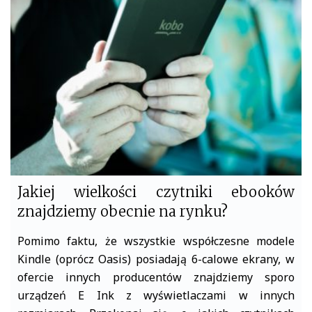
o
e
o
r
k
Jakiej wielkości czytniki ebooków
znajdziemy obecnie na rynku?
Pomimo faktu, że wszystkie współczesne modele
Kindle (oprócz Oasis) posiadają 6-calowe ekrany, w
ofercie innych producentów znajdziemy sporo
urządzeń E Ink z wyświetlaczami w innych