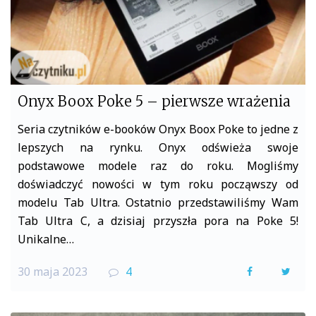
Onyx Boox Poke 5 – pierwsze wrażenia
Seria czytników e-booków Onyx Boox Poke to jedne z
lepszych na rynku. Onyx odświeża swoje
podstawowe modele raz do roku. Mogliśmy
doświadczyć nowości w tym roku począwszy od
modelu Tab Ultra. Ostatnio przedstawiliśmy Wam
Tab Ultra C, a dzisiaj przyszła pora na Poke 5!
Unikalne…
30 maja 2023
4
F
T
a
w