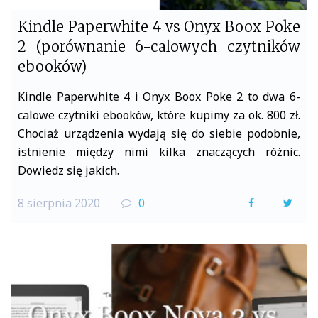
Kindle Paperwhite 4 vs Onyx Boox Poke
2 (porównanie 6-calowych czytników
ebooków)
Kindle Paperwhite 4 i Onyx Boox Poke 2 to dwa 6-
calowe czytniki ebooków, które kupimy za ok. 800 zł.
Chociaż urządzenia wydają się do siebie podobnie,
istnienie między nimi kilka znaczących różnic.
Dowiedz się jakich.
8 sierpnia 2020
0
F
T
a
w
c
i
e
t
b
t