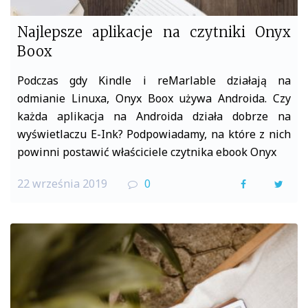
Najlepsze aplikacje na czytniki Onyx
Boox
Podczas gdy Kindle i reMarlable działają na
odmianie Linuxa, Onyx Boox używa Androida. Czy
każda aplikacja na Androida działa dobrze na
wyświetlaczu E-Ink? Podpowiadamy, na które z nich
powinni postawić właściciele czytnika ebook Onyx
22 września 2019
0
F
T
a
w
c
i
e
t
b
t
o
e