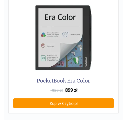
k
PocketBook Era Color
899
zł
939 zł
Kup w Czytio.pl