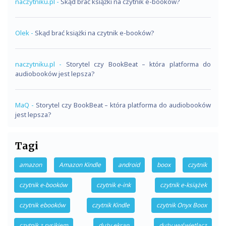
naczytniku.pl
-
Skąd brać książki na czytnik e-booków?
Olek
-
Skąd brać książki na czytnik e-booków?
naczytniku.pl
-
Storytel czy BookBeat – która platforma do
audiobooków jest lepsza?
MaQ
-
Storytel czy BookBeat – która platforma do audiobooków
jest lepsza?
Tagi
amazon
Amazon Kindle
android
boox
czytnik
czytnik e-booków
czytnik e-ink
czytnik e-książek
czytnik ebooków
czytnik Kindle
czytnik Onyx Boox
czytnik z rysikiem
duży ekran
duży wyświetlacz