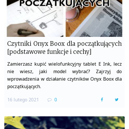
Czytniki Onyx Boox dla początkujących
[podstawowe funkcje i cechy]
Zamierzasz kupić wielofunkcyjny tablet E Ink, lecz
nie wiesz, jaki model wybrać? Zajrzyj do
wprowadzenia w działanie czytników Onyx Boox dla
początkujących.
16 lutego 2021
0
F
T
a
w
c
i