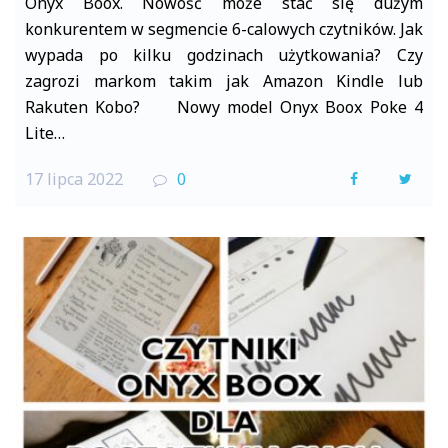
Onyx Boox. Nowość może stać się dużym
konkurentem w segmencie 6-calowych czytników. Jak
wypada po kilku godzinach użytkowania? Czy
zagrozi markom takim jak Amazon Kindle lub
Rakuten Kobo? Nowy model Onyx Boox Poke 4
Lite…
17 lipca 2022
0
F
T
a
w
c
i
e
t
b
t
o
e
o
r
k