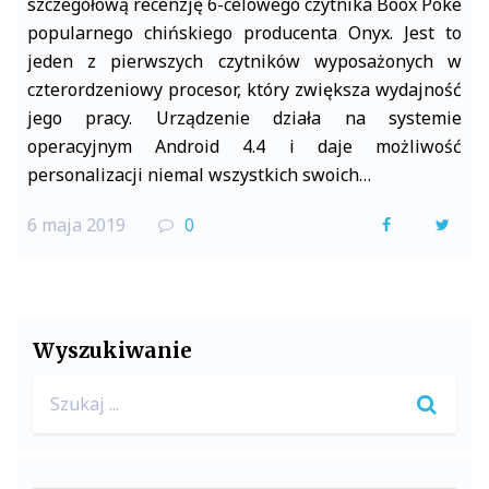
szczegółową recenzję 6-celowego czytnika Boox Poke
popularnego chińskiego producenta Onyx. Jest to
jeden z pierwszych czytników wyposażonych w
czterordzeniowy procesor, który zwiększa wydajność
jego pracy. Urządzenie działa na systemie
operacyjnym Android 4.4 i daje możliwość
personalizacji niemal wszystkich swoich…
6 maja 2019
0
F
T
a
w
c
i
e
t
Wyszukiwanie
b
t
Search
o
e
for:
o
r