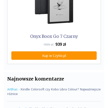
Onyx Boox Go 7 Czarny
939
zł
999 zł
Kup w Czytio.pl
Najnowsze komentarze
Artthas
-
Kindle Colorsoft czy Kobo Libra Colour? Najważniejsze
różnice