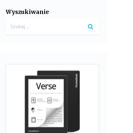
Wyszukiwanie
Search
for: