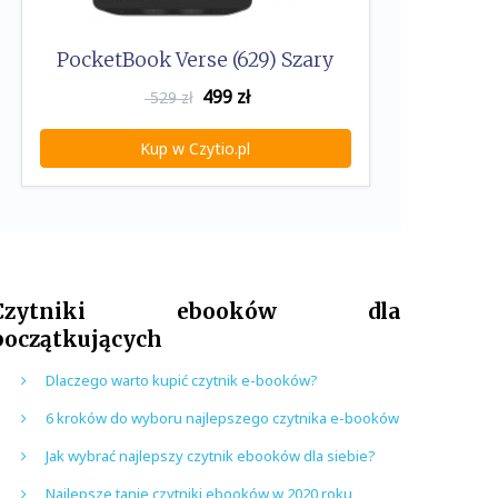
PocketBook Verse (629) Szary
499
zł
529 zł
Kup w Czytio.pl
Czytniki ebooków dla
początkujących
Dlaczego warto kupić czytnik e-booków?
6 kroków do wyboru najlepszego czytnika e-booków
Jak wybrać najlepszy czytnik ebooków dla siebie?
Najlepsze tanie czytniki ebooków w 2020 roku