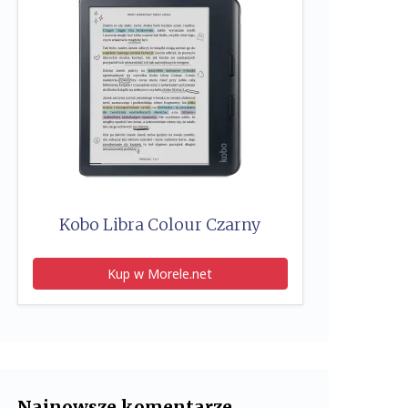
Kobo Libra Colour Czarny
Kup w Morele.net
Najnowsze komentarze