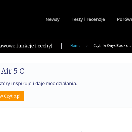
Newsy
Testy i recenzje
Porów
awowe funkcje i cechy]
Home
Czytniki Onyx Boox dla
Air 5 C
tóry inspiruje i daje moc działania.
w Czytio.pl