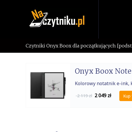
Skip
to
content
Czytniki Onyx Boox dla początkujących [podst
Onyx Boox Note 
Kolorowy notatnik e-ink, k
2 049
zł
2 119 zł
Kup 