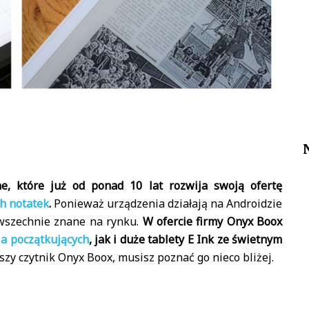
e, które już od ponad 10 lat rozwija swoją ofertę
ch notatek
.
Ponieważ urządzenia działają na Androidzie
owszechnie znane na rynku.
W ofercie firmy Onyx Boox
la początkujących
, jak i duże tablety E Ink ze świetnym
szy czytnik Onyx Boox, musisz poznać go nieco bliżej.