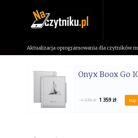
Skip
to
content
Aktualizacja oprogramowania dla czytników 
Onyx Boox Go 10
1 359
zł
1 379 zł
Kup 