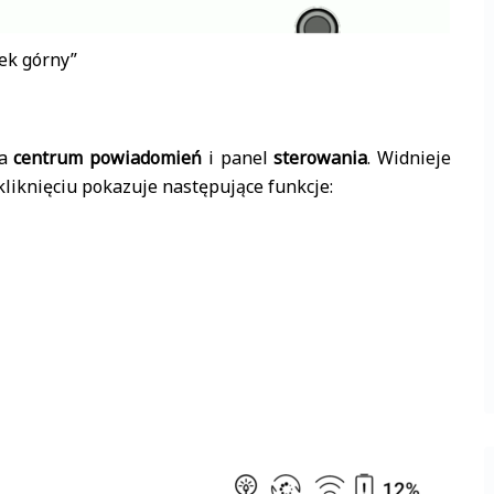
ek górny”
na
centrum powiadomień
i panel
sterowania
. Widnieje
 kliknięciu pokazuje następujące funkcje: