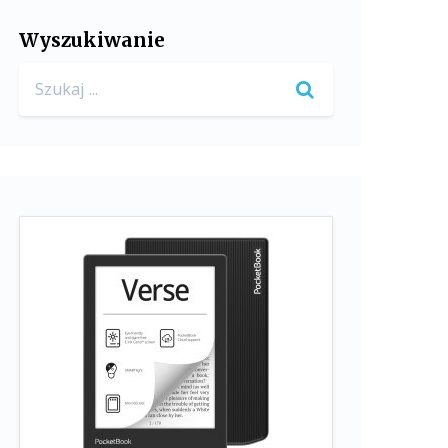
Wyszukiwanie
Search
for: