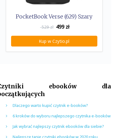
PocketBook Verse (629) Szary
499
zł
529 zł
Kup w Czytio.pl
Czytniki ebooków dla
początkujących
Dlaczego warto kupić czytnik e-booków?
6 kroków do wyboru najlepszego czytnika e-booków
Jak wybrać najlepszy czytnik ebooków dla siebie?
Najlepsze tanie czytniki ebooków w 2020 roku