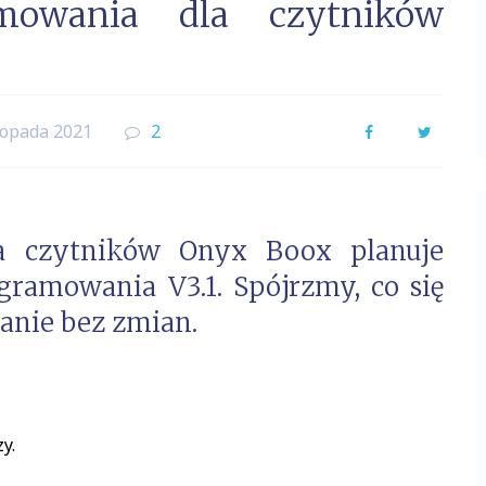
amowania dla czytników
topada 2021
2
Facebook
Twitter
a czytników Onyx Boox planuje
gramowania V3.1. Spójrzmy, co się
tanie bez zmian.
y.