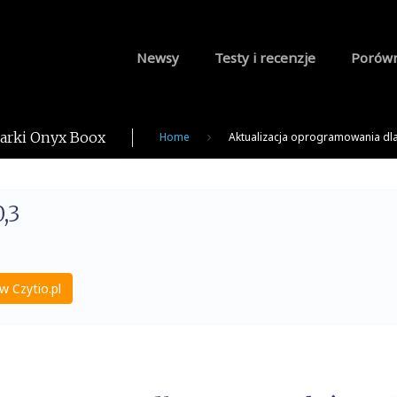
Newsy
Testy i recenzje
Porów
marki Onyx Boox
Home
Aktualizacja oprogramowania dl
,3
w Czytio.pl