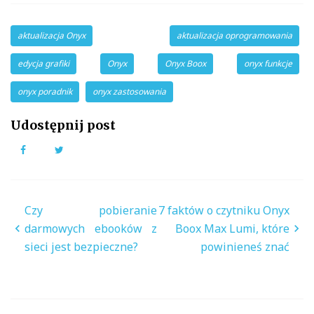
aktualizacja Onyx
aktualizacja oprogramowania
edycja grafiki
Onyx
Onyx Boox
onyx funkcje
onyx poradnik
onyx zastosowania
Udostępnij post
Facebook
Twitter
Nawigacja
Czy pobieranie
7 faktów o czytniku Onyx
wpisu
darmowych ebooków z
Boox Max Lumi, które
sieci jest bezpieczne?
powinieneś znać