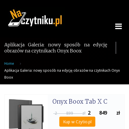
Skip
to
content
Aplikacja Galeria: nowy sposób na edycję
obrazów na czytnikach Onyx Boox
Home
Aplikacja Galeria: nowy sposób na edycję obrazów na czytnikach Onyx
Boox
Onyx Boox Tab X C
2 849
zł
2 899 zł
Kup w Czytio.pl