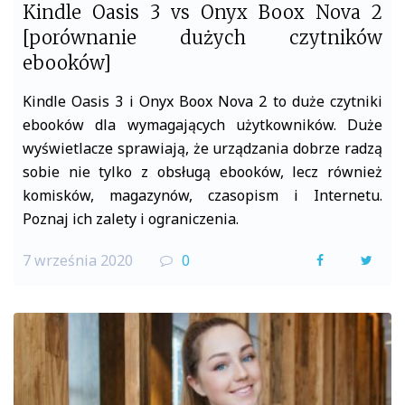
Kindle Oasis 3 vs Onyx Boox Nova 2
[porównanie dużych czytników
ebooków]
Kindle Oasis 3 i Onyx Boox Nova 2 to duże czytniki
ebooków dla wymagających użytkowników. Duże
wyświetlacze sprawiają, że urządzania dobrze radzą
sobie nie tylko z obsługą ebooków, lecz również
komisków, magazynów, czasopism i Internetu.
Poznaj ich zalety i ograniczenia.
7 września 2020
0
F
T
a
w
c
i
e
t
b
t