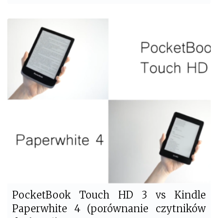
a
w
c
i
e
t
b
t
o
e
o
r
k
PocketBook Touch HD 3 vs Kindle
Paperwhite 4 (porównanie czytników