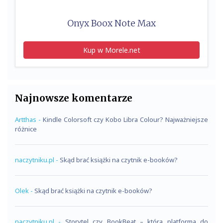
Onyx Boox Note Max
Kup w Morele.net
Najnowsze komentarze
Artthas
-
Kindle Colorsoft czy Kobo Libra Colour? Najważniejsze
różnice
naczytniku.pl
-
Skąd brać książki na czytnik e-booków?
Olek
-
Skąd brać książki na czytnik e-booków?
naczytniku.pl
-
Storytel czy BookBeat – która platforma do