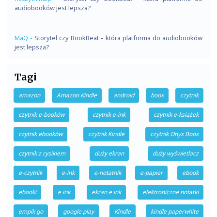
audiobooków jest lepsza?
MaQ
-
Storytel czy BookBeat – która platforma do audiobooków
jest lepsza?
Tagi
amazon
Amazon Kindle
android
boox
czytnik
czytnik e-booków
czytnik e-ink
czytnik e-książek
czytnik ebooków
czytnik Kindle
czytnik Onyx Boox
czytnik z rysikiem
duży ekran
duży wyświetlacz
e-czytnik
e-ink
e-notatnik
e-papier
ebook
ebooki
e ink
ekran e ink
elektroniczne notatki
empik go
google play
Kindle
kindle paperwhite