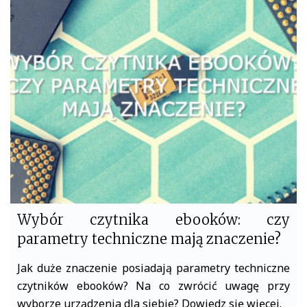
e
t
b
t
o
e
o
r
k
Wybór czytnika ebooków: czy
parametry techniczne mają znaczenie?
Jak duże znaczenie posiadają parametry techniczne
czytników ebooków? Na co zwrócić uwagę przy
wyborze urządzenia dla siebie? Dowiedz się więcej.