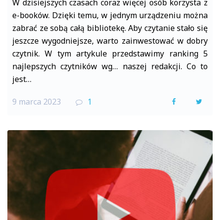
W dzisiejszych czasach coraz więcej osób korzysta z
e-booków. Dzięki temu, w jednym urządzeniu można
zabrać ze sobą całą bibliotekę. Aby czytanie stało się
jeszcze wygodniejsze, warto zainwestować w dobry
czytnik. W tym artykule przedstawimy ranking 5
najlepszych czytników wg… naszej redakcji. Co to
jest…
9 marca 2023
1
F
T
a
w
c
i
e
t
b
t
o
e
o
r