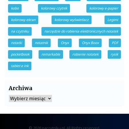
kobo
kolorowy czytnik
kolorowy e-papier
kolorowy ekran
kolorowy wyświetlacz
Legimi
na czytniku
narzędzie do robienia elektronicznych notatek
notatki
notatnik
Onyx
Onyx Boox
PDF
pocketbook
remarkable
robienie notatek
rysik
tablet e ink
Archiwa
Archiwa
© 2026 naczytniku.pl. All Rights reserved.