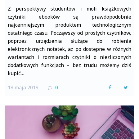
Z perspektywy studentów i moli książkowych
czytniki ebooków są prawdopodobnie
najcenniejszym produktem technologicznym
ostatniego czasu. Począwszy od prostych czytników,
poprzez urządzenia służące do robienia
elektronicznych notatek, aż po dostępne w różnych
wariantach i rozmiarach czytniki o niezliczonych
dodatkowych funkcjach – bez trudu możemy dziś
kupić…
18 maja 2019
0
F
T
a
w
c
i
e
t
b
t