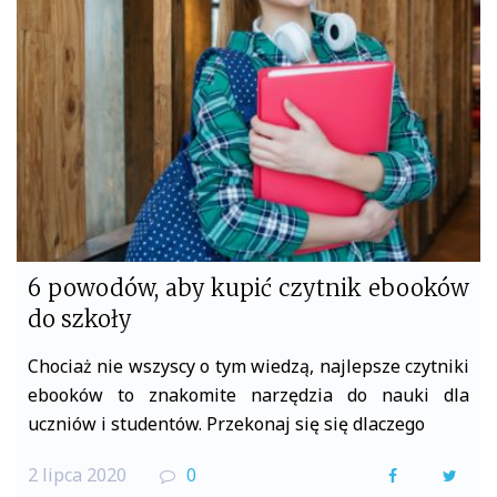
o
e
o
r
k
6 powodów, aby kupić czytnik ebooków
do szkoły
Chociaż nie wszyscy o tym wiedzą, najlepsze czytniki
ebooków to znakomite narzędzia do nauki dla
uczniów i studentów. Przekonaj się się dlaczego
2 lipca 2020
0
F
T