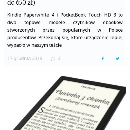
do 650 zł)
Kindle Paperwhite 4 i PocketBook Touch HD 3 to
dwa topowe modele czytników ebooków
stworzonych przez popularnych w Polsce
producentów. Przekonaj się, które urządzenie lepiej
wypadło w naszym teście
17 grudnia 2019
2
F
T
a
w
c
i
e
t
b
t
o
e
o
r
k