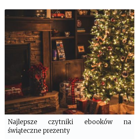
a
w
c
i
e
t
b
t
o
e
o
r
k
Najlepsze czytniki ebooków na
świąteczne prezenty