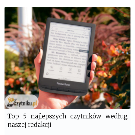
c
i
e
t
b
t
o
e
o
r
k
Top 5 najlepszych czytników według
naszej redakcji