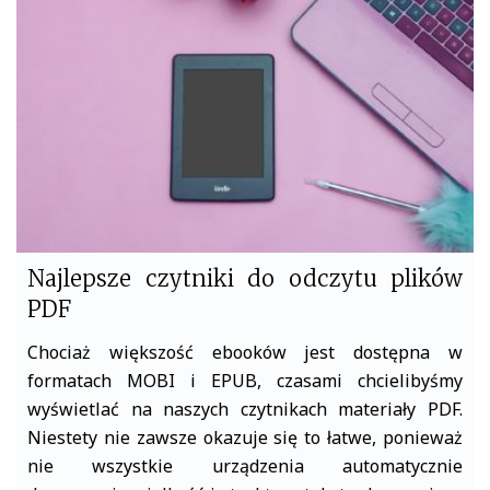
o
e
o
r
k
Najlepsze czytniki do odczytu plików
PDF
Chociaż większość ebooków jest dostępna w
formatach MOBI i EPUB, czasami chcielibyśmy
wyświetlać na naszych czytnikach materiały PDF.
Niestety nie zawsze okazuje się to łatwe, ponieważ
nie wszystkie urządzenia automatycznie