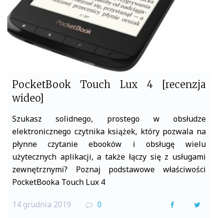
PocketBook Touch Lux 4 [recenzja
wideo]
Szukasz solidnego, prostego w obsłudze
elektronicznego czytnika książek, który pozwala na
płynne czytanie ebooków i obsługę wielu
użytecznych aplikacji, a także łączy się z usługami
zewnętrznymi? Poznaj podstawowe właściwości
PocketBooka Touch Lux 4
14 grudnia 2019
0
F
T