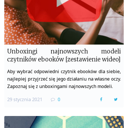
k
Unboxingi najnowszych modeli
czytników ebooków [zestawienie wideo]
Aby wybrać odpowiedni czytnik ebooków dla siebie,
najlepiej przyjrzeć się jego działaniu na własne oczy.
Zapoznaj się z unboxingami najnowszych modeli.
29 stycznia 2021
0
F
T
a
w
c
i