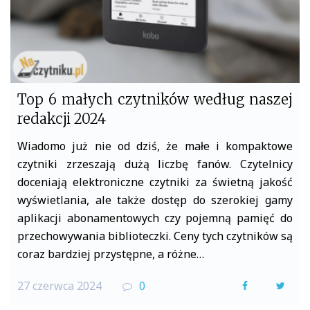
Top 6 małych czytników według naszej
redakcji 2024
Wiadomo już nie od dziś, że małe i kompaktowe
czytniki zrzeszają dużą liczbę fanów. Czytelnicy
doceniają elektroniczne czytniki za świetną jakość
wyświetlania, ale także dostęp do szerokiej gamy
aplikacji abonamentowych czy pojemną pamięć do
przechowywania biblioteczki. Ceny tych czytników są
coraz bardziej przystępne, a różne…
27 czerwca 2024
0
F
T
a
w