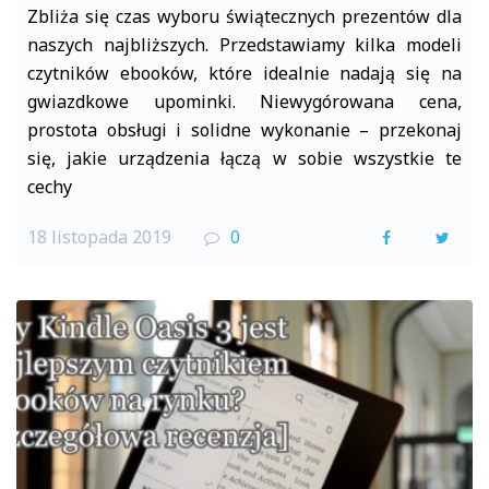
Zbliża się czas wyboru świątecznych prezentów dla
naszych najbliższych. Przedstawiamy kilka modeli
czytników ebooków, które idealnie nadają się na
gwiazdkowe upominki. Niewygórowana cena,
prostota obsługi i solidne wykonanie – przekonaj
się, jakie urządzenia łączą w sobie wszystkie te
cechy
18 listopada 2019
0
F
T
a
w
c
i
e
t
b
t
o
e
o
r