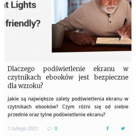
o
r
k
Dlaczego podświetlenie ekranu w
czytnikach ebooków jest bezpieczne
dla wzroku?
Jakie są największe zalety podświetlenia ekranu w
czytnikach ebooków? Czym różni się od siebie
przednie oraz tylne podświetlenie ekranu?
1 lutego 2021
0
F
T