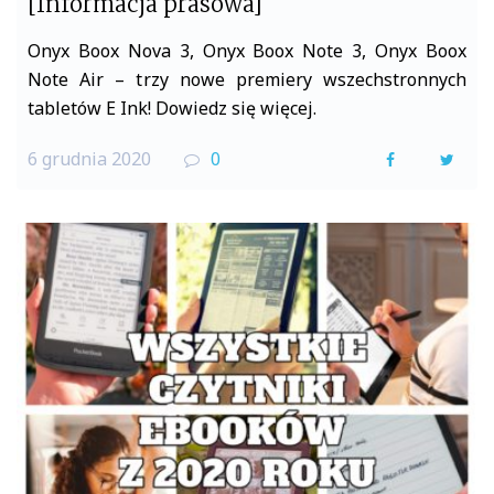
[Informacja prasowa]
Onyx Boox Nova 3, Onyx Boox Note 3, Onyx Boox
Note Air – trzy nowe premiery wszechstronnych
tabletów E Ink! Dowiedz się więcej.
6 grudnia 2020
0
F
T
a
w
c
i
e
t
b
t
o
e
o
r
k