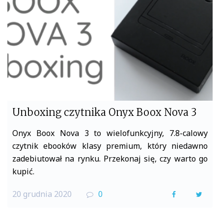
o
r
k
Unboxing czytnika Onyx Boox Nova 3
Onyx Boox Nova 3 to wielofunkcyjny, 7.8-calowy
czytnik ebooków klasy premium, który niedawno
zadebiutował na rynku. Przekonaj się, czy warto go
kupić.
20 grudnia 2020
0
F
T
a
w