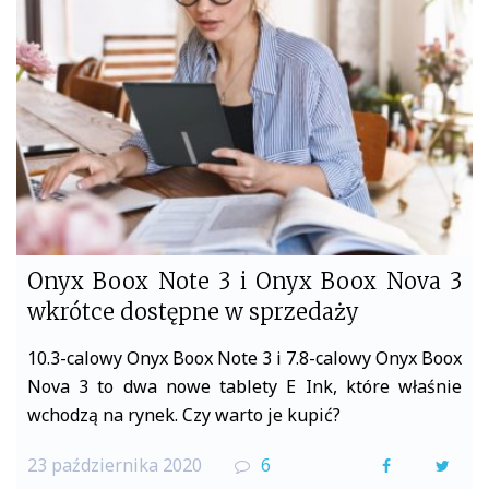
o
e
o
r
k
Onyx Boox Note 3 i Onyx Boox Nova 3
wkrótce dostępne w sprzedaży
10.3-calowy Onyx Boox Note 3 i 7.8-calowy Onyx Boox
Nova 3 to dwa nowe tablety E Ink, które właśnie
wchodzą na rynek. Czy warto je kupić?
23 października 2020
6
F
T