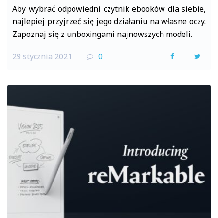
Aby wybrać odpowiedni czytnik ebooków dla siebie,
najlepiej przyjrzeć się jego działaniu na własne oczy.
Zapoznaj się z unboxingami najnowszych modeli.
29 stycznia 2021
0
F
T
a
w
c
i
e
t
b
t
o
e
o
r
k