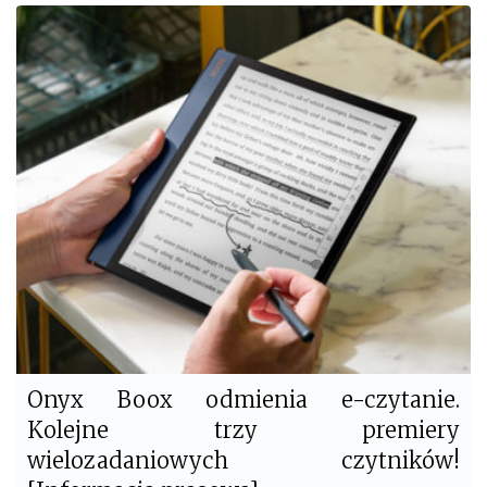
c
i
e
t
b
t
o
e
o
r
k
Onyx Boox odmienia e-czytanie.
Kolejne trzy premiery
wielozadaniowych czytników!