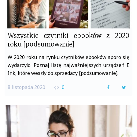
Wszystkie czytniki ebooków z 2020
roku [podsumowanie]
W 2020 roku na rynku czytników ebooków sporo się
wydarzyło. Poznaj listę najważniejszych urządzeń E
Ink, które weszły do sprzedaży [podsumowanie].
8 listopada 2020
0
F
T
a
w
c
i
e
t
b
t