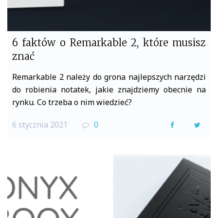
6 faktów o Remarkable 2, które musisz
znać
Remarkable 2 należy do grona najlepszych narzędzi
do robienia notatek, jakie znajdziemy obecnie na
rynku. Co trzeba o nim wiedzieć?
6 stycznia 2021
0
F
T
a
w
c
i
e
t
b
t
o
e