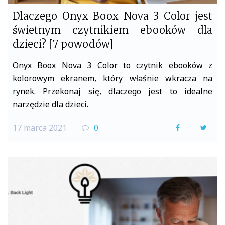
Dlaczego Onyx Boox Nova 3 Color jest
świetnym czytnikiem ebooków dla
dzieci? [7 powodów]
Onyx Boox Nova 3 Color to czytnik ebooków z
kolorowym ekranem, który właśnie wkracza na
rynek. Przekonaj się, dlaczego jest to idealne
narzędzie dla dzieci.
17 marca 2021
0
F
T
a
w
c
i
e
t
b
t
o
e