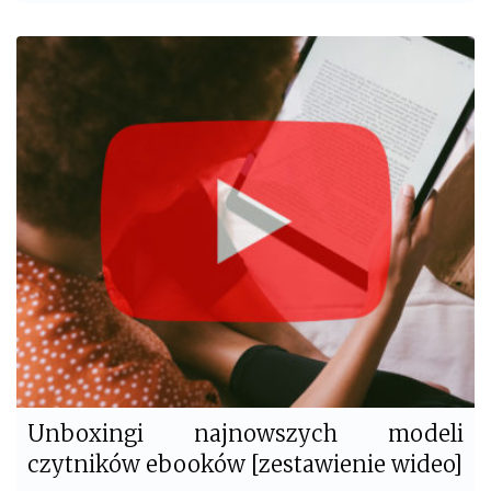
a
w
c
i
e
t
b
t
o
e
o
r
k
Unboxingi najnowszych modeli
czytników ebooków [zestawienie wideo]