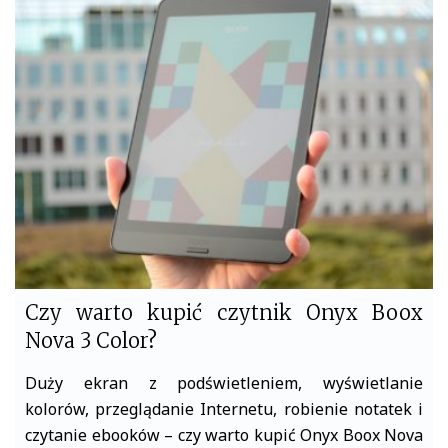
b
t
o
e
o
r
k
Czy warto kupić czytnik Onyx Boox
Nova 3 Color?
Duży ekran z podświetleniem, wyświetlanie
kolorów, przeglądanie Internetu, robienie notatek i
czytanie ebooków – czy warto kupić Onyx Boox Nova