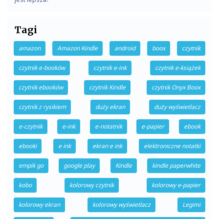
Tagi
amazon
Amazon Kindle
android
boox
czytnik
czytnik e-booków
czytnik e-ink
czytnik e-książek
czytnik ebooków
czytnik Kindle
czytnik Onyx Boox
czytnik z rysikiem
duży ekran
duży wyświetlacz
e-czytnik
e-ink
e-notatnik
e-papier
ebook
ebooki
e ink
ekran e ink
elektroniczne notatki
empik go
google play
Kindle
kindle paperwhite
kobo
kolorowy czytnik
kolorowy e-papier
kolorowy ekran
kolorowy wyświetlacz
Legimi