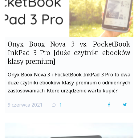
Onyx Boox Nova 3 vs. PocketBook
InkPad 3 Pro [duże czytniki ebooków
klasy premium]
Onyx Boox Nova 3 i PocketBook InkPad 3 Pro to dwa
duże czytniki ebooków klasy premium o odmiennych
zastosowaniach. Które urządzenie warto kupić?
9 czerwca 2021
1
F
T
a
w
c
i
e
t