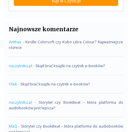
Kup w Czytio.pl
Najnowsze komentarze
Artthas
-
Kindle Colorsoft czy Kobo Libra Colour? Najważniejsze
różnice
naczytniku.pl
-
Skąd brać książki na czytnik e-booków?
Olek
-
Skąd brać książki na czytnik e-booków?
naczytniku.pl
-
Storytel czy BookBeat – która platforma do
audiobooków jest lepsza?
MaQ
-
Storytel czy BookBeat – która platforma do audiobooków
jest lepsza?