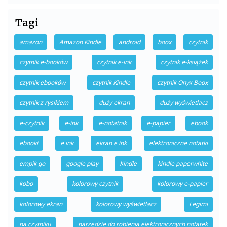
Tagi
amazon
Amazon Kindle
android
boox
czytnik
czytnik e-booków
czytnik e-ink
czytnik e-książek
czytnik ebooków
czytnik Kindle
czytnik Onyx Boox
czytnik z rysikiem
duży ekran
duży wyświetlacz
e-czytnik
e-ink
e-notatnik
e-papier
ebook
ebooki
e ink
ekran e ink
elektroniczne notatki
empik go
google play
Kindle
kindle paperwhite
kobo
kolorowy czytnik
kolorowy e-papier
kolorowy ekran
kolorowy wyświetlacz
Legimi
na czytniku
narzędzie do robienia elektronicznych notatek