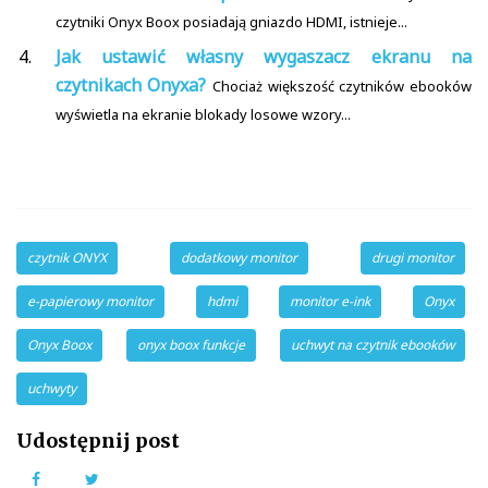
czytniki Onyx Boox posiadają gniazdo HDMI, istnieje...
Jak ustawić własny wygaszacz ekranu na
czytnikach Onyxa?
Chociaż większość czytników ebooków
wyświetla na ekranie blokady losowe wzory...
czytnik ONYX
dodatkowy monitor
drugi monitor
e-papierowy monitor
hdmi
monitor e-ink
Onyx
Onyx Boox
onyx boox funkcje
uchwyt na czytnik ebooków
uchwyty
Udostępnij post
Facebook
Twitter