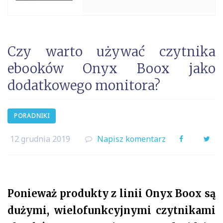
Czy warto używać czytnika
ebooków Onyx Boox jako
dodatkowego monitora?
PORADNIKI
12 grudnia 2019
Napisz komentarz
Facebook
Twi
Ponieważ produkty z linii Onyx Boox są
dużymi, wielofunkcyjnymi czytnikami