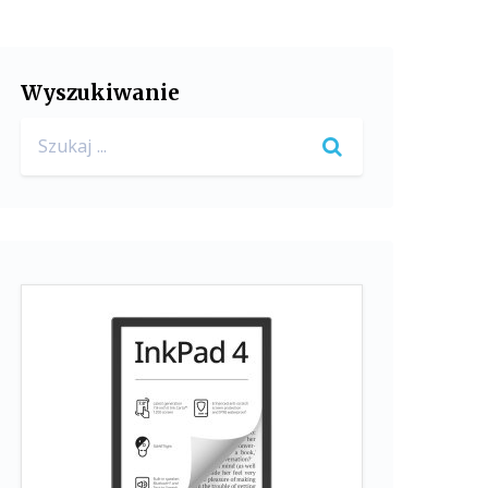
Wyszukiwanie
Search
for: