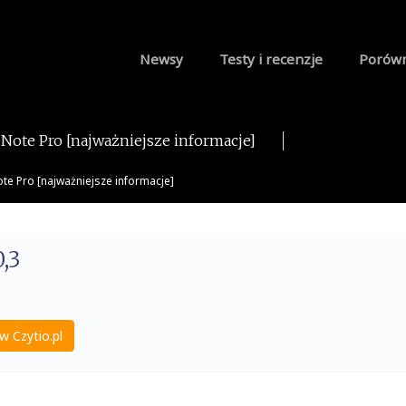
Newsy
Testy i recenzje
Porów
Note Pro [najważniejsze informacje]
e Pro [najważniejsze informacje]
,3
w Czytio.pl