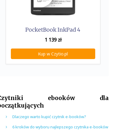
PocketBook InkPad 4
1 139
zł
Kup w Czytio.pl
Czytniki ebooków dla
początkujących
Dlaczego warto kupić czytnik e-booków?
6 kroków do wyboru najlepszego czytnika e-booków