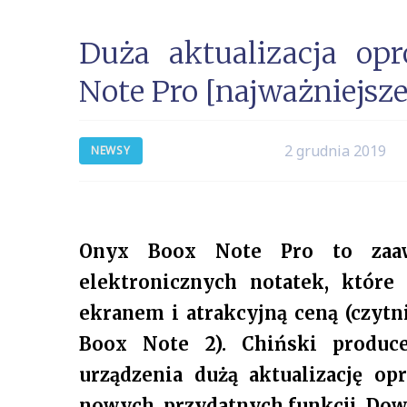
Duża aktualizacja o
Note Pro [najważniejsze
2 grudnia 2019
NEWSY
Onyx Boox Note Pro to zaaw
elektronicznych notatek, które
ekranem i atrakcyjną ceną (czyt
Boox Note 2). Chiński produce
urządzenia dużą aktualizację o
nowych, przydatnych funkcji. Dowi