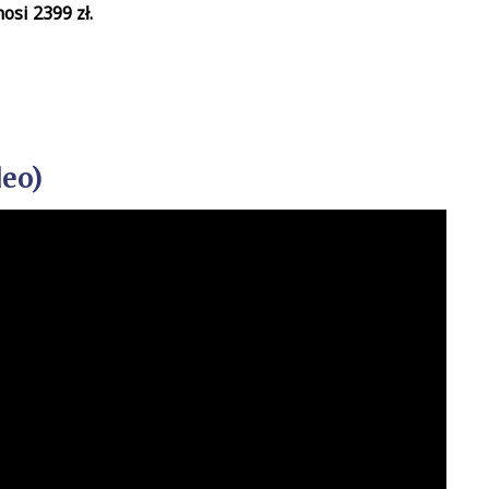
si 2399 zł.
deo)