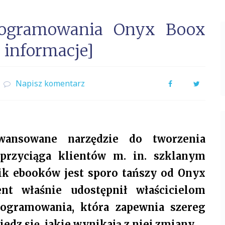
programowania Onyx Boox
 informacje]
Napisz komentarz
Facebook
Twitter
ansowane narzędzie do tworzenia
 przyciąga klientów m. in. szklanym
nik ebooków jest sporo tańszy od Onyx
nt właśnie udostępnił właścicielom
programowania, która zapewnia szereg
edz się, jakie wynikają z niej zmiany