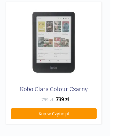
Kobo Clara Colour Czarny
739
zł
799 zł
Kup w Czytio.pl