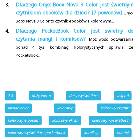
Dlaczego Onyx Boox Nova 3 Color jest świetnym
czytnikiem ebooków dla dzieci? [7 powodów]
Onyx
Boox Nova 3 Color to czytnik ebooków z kolorowym...
Dlaczego PocketBook Color jest świetny do
czytania mangi i komiksów?
Możliwość odtwarzania
ponad 4 tys. kombinacji kolorystycznych sprawia, że
PocketBook...
7.8
duży ekran
duży wyświetlacz
inkpad
inkpad color
kolorowy
kolorowy czytnik
kolorowy e-papier
kolorowy ekran
kolorowy wyświetlacz
kolorowy wyświetlacz pocketbook
komiksy
notatki