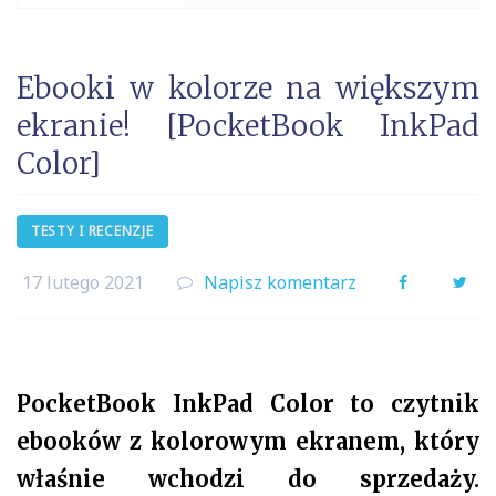
Ebooki w kolorze na większym
ekranie! [PocketBook InkPad
Color]
TESTY I RECENZJE
17 lutego 2021
Napisz komentarz
Facebook
Twi
PocketBook InkPad Color to czytnik
ebooków z kolorowym ekranem, który
właśnie wchodzi do sprzedaży.