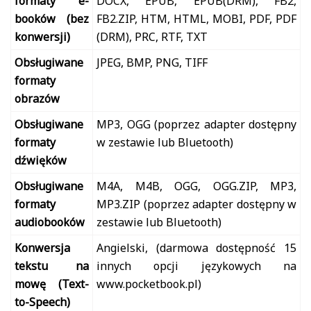
formaty e-
DOCX, EPUB, EPUB(DRM), FB2,
booków (bez
FB2.ZIP, HTM, HTML, MOBI, PDF, PDF
konwersji)
(DRM), PRC, RTF, TXT
Obsługiwane
JPEG, BMP, PNG, TIFF
formaty
obrazów
Obsługiwane
MP3, OGG (poprzez adapter dostępny
formaty
w zestawie lub Bluetooth)
dźwięków
Obsługiwane
M4A, M4B, OGG, OGG.ZIP, MP3,
formaty
MP3.ZIP (poprzez adapter dostępny w
audiobooków
zestawie lub Bluetooth)
Konwersja
Angielski, (darmowa dostępność 15
tekstu na
innych opcji językowych na
mowę (Text-
www.pocketbook.pl)
to-Speech)