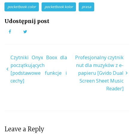
pocketbook color
pocketbook kolor
prasa
Udostępnij post
Facebook
Twitter
Nawigacja
Czytniki Onyx Boox dla
Profesjonalny czytnik
wpisu
początkujących
nut dla muzyków z e-
[podstawowe funkcje i
papieru [Gvido Dual
cechy]
Screen Sheet Music
Reader]
Leave a Reply