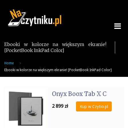
Skip
to
content
Ebooki w kolorze na większym ekranie!
[PocketBook InkPad Color]
Home
Ebooki w kolorze na większym ekranie! [PocketBook InkPad Color]
Onyx Boox Tab X C
2 899
zł
Kup w Czytio.pl