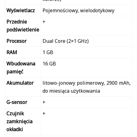
Wyświetlacz
Pojemnościowy, wielodotykowy
Przednie
+
podświetlenie
Procesor
Dual Core (2×1 GHz)
RAM
1 GB
Wbudowana
16 GB
pamięć
Akumulator
litowo-jonowy polimerowy, 2900 mAh,
do miesiąca użytkowania
G-sensor
+
Czujnik
+
zamknięcia
okładki