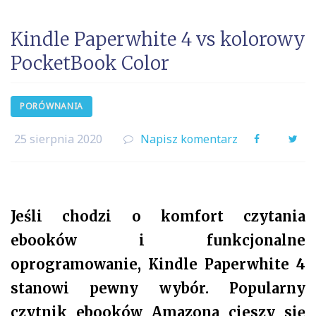
Kindle Paperwhite 4 vs kolorowy
PocketBook Color
PORÓWNANIA
25 sierpnia 2020
Napisz komentarz
Facebook
Twi
Jeśli chodzi o komfort czytania
ebooków i funkcjonalne
oprogramowanie, Kindle Paperwhite 4
stanowi pewny wybór. Popularny
czytnik ebooków Amazona cieszy się