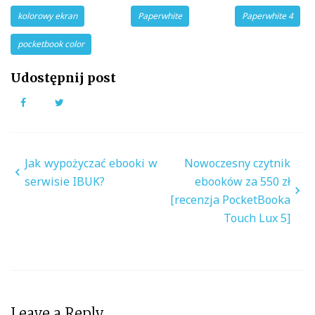
kolorowy ekran
Paperwhite
Paperwhite 4
pocketbook color
Udostępnij post
Facebook
Twitter
Nawigacja
Jak wypożyczać ebooki w
Nowoczesny czytnik
wpisu
serwisie IBUK?
ebooków za 550 zł
[recenzja PocketBooka
Touch Lux 5]
Leave a Reply