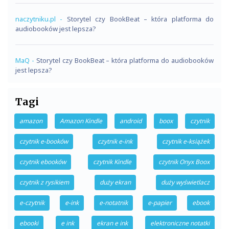
naczytniku.pl
-
Storytel czy BookBeat – która platforma do
audiobooków jest lepsza?
MaQ
-
Storytel czy BookBeat – która platforma do audiobooków
jest lepsza?
Tagi
amazon
Amazon Kindle
android
boox
czytnik
czytnik e-booków
czytnik e-ink
czytnik e-książek
czytnik ebooków
czytnik Kindle
czytnik Onyx Boox
czytnik z rysikiem
duży ekran
duży wyświetlacz
e-czytnik
e-ink
e-notatnik
e-papier
ebook
ebooki
e ink
ekran e ink
elektroniczne notatki