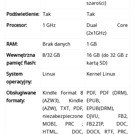
szarości)
Podświetlenie:
Tak
Tak
Procesor:
1 GHz
Dual Core
(2x1GHz)
RAM:
Brak danych
1 GB
Wewnętrzna
8/32 GB
16 GB (do 32 GB z
pamięć flash:
kartą SD)
System
Linux
Kernel Linux
operacyjny:
Obsługiwane
Kindle Format 8
PDF, PDF (DRM),
formaty:
(AZW3), Kindle
EPUB,
(AZW), TXT, PDF,
EPUB(DRM),
niezabezpieczone
DJVU, FB2,
MOBI, PRC ;
FB2.ZIP, DOC,
HTML, DOC,
DOCX, RTF, PRC,