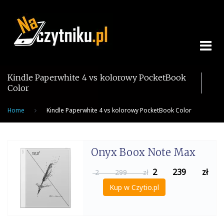
Skip
to
content
Kindle Paperwhite 4 vs kolorowy PocketBook
Color
Home
Kindle Paperwhite 4 vs kolorowy PocketBook Color
Onyx Boox Note Max
2 239
zł
2 299 zł
Kup w Czytio.pl