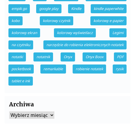
empik go
google play
Kindle
kindle paperwhite
kobo
kolorowy czytnik
kolorowy e-papier
kolorowy ekran
kolorowy wyświetlacz
Legimi
na czytniku
narzędzie do robienia elektronicznych notatek
notatki
notatnik
Onyx
Onyx Boox
PDF
pocketbook
remarkable
robienie notatek
rysik
tablet e ink
Archiwa
Archiwa