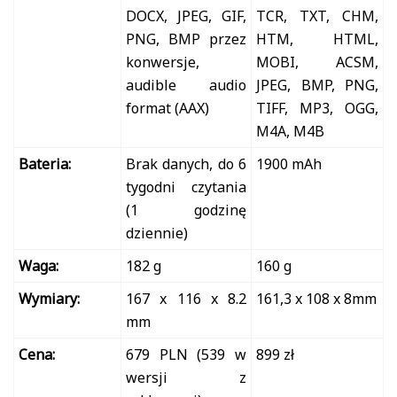
DOCX, JPEG, GIF,
TCR, TXT, CHM,
PNG, BMP przez
HTM, HTML,
konwersje,
MOBI, ACSM,
audible audio
JPEG, BMP, PNG,
format (AAX)
TIFF, MP3, OGG,
M4A, M4B
Bateria:
Brak danych, do 6
1900 mAh
tygodni czytania
(1 godzinę
dziennie)
Waga:
182 g
160 g
Wymiary:
167 x 116 x 8.2
161,3 x 108 x 8mm
mm
Cena:
679 PLN (539 w
899 zł
wersji z