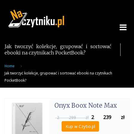
Skip
to
content
Jak tworzyć kolekcje, grupować i sortować
ebooki na czytnikach PocketBook?
Home
Jak tworzyć kolekcje, grupować i sortować ebooki na czytnikach
PocketBook?
Onyx Boox Note Max
2 239
zł
2 299 zł
Kup w Czytio.pl